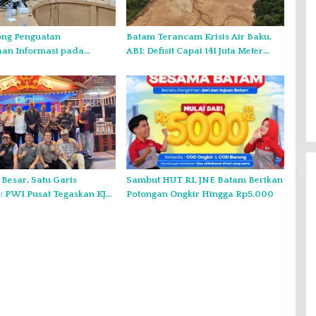
ng Penguatan
Batam Terancam Krisis Air Baku,
aan Informasi pada
ABI: Defisit Capai 141 Juta Meter
sultasi Publik
Kubik per Tahun
o Kepri
 Besar, Satu Garis
Sambut HUT RI, JNE Batam Berikan
 PWI Pusat Tegaskan KJK
Potongan Ongkir Hingga Rp5.000
nduk pada PWI Kepri
Gelar Syukuran Atas Kemenangan
Maulana-Diza, MPC Pemuda
Pancasila Siap Kawal Sampai
Di Headline, Politik
|
11 Desember 2024
Pelantikan