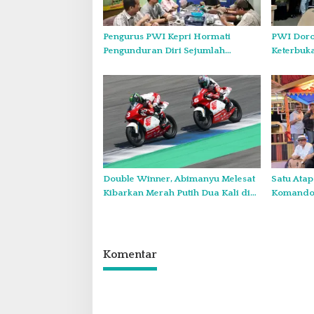
o
s
Pengurus PWI Kepri Hormati
PWI Doro
Pengunduran Diri Sejumlah
Keterbuk
Anggota, Koordinasikan
Forum Kon
Administrasi dengan PWI Pusat
Diskominf
Double Winner, Abimanyu Melesat
Satu Atap
Kibarkan Merah Putih Dua Kali di
Komando:
Thailand
Wajib Tu
Komentar