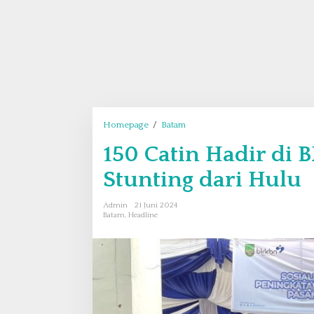
Homepage
/
Batam
1
5
150 Catin Hadir di 
0
C
Stunting dari Hulu
a
t
Admin
21 Juni 2024
i
Batam
,
Headline
n
H
a
d
i
r
d