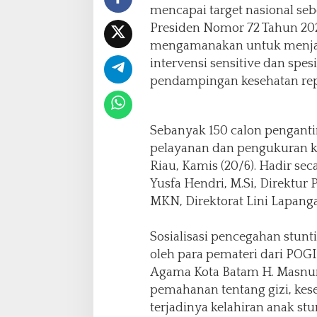
i
mencapai target nasional seb
n
Presiden Nomor 72 Tahun 20
g
mengamanakan untuk menjadi
d
a
intervensi sensitive dan spe
r
pendampingan kesehatan repr
i
H
u
Sebanyak 150 calon pengantin
l
u
pelayanan dan pengukuran k
Riau, Kamis (20/6). Hadir se
Yusfa Hendri, M.Si, Direktur 
MKN, Direktorat Lini Lapang
Sosialisasi pencegahan stunt
oleh para pemateri dari POGI
Agama Kota Batam H. Masnur
pemahanan tentang gizi, ke
terjadinya kelahiran anak stu