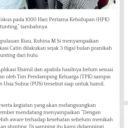
 fokus pada 1000 Hari Pertama Kehidupan (HPK)
tunting,” tambahnya.
epulauan Riau, Rohina M Si menyampaikan
i Catin dilakukan sejak 3 (tiga) bulan pranikah
nting dari hulu.
plikasi Elsimil dan apabila hasilnya belum sesuai
n oleh Tim Pendamping Keluarga (TPK) sampai
n Usia Subur (PUS) tersebut siap untuk hamil,
perserta kegiatan yang akan melangsungkan
ptember mendatang menyampaikan “Dengan
 lebih aware terhadap kesehatan sebelum menikah
n stunting. Di samping itu kami didampingi