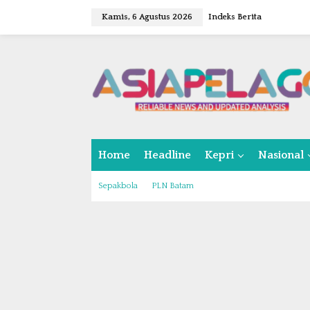
L
Kamis, 6 Agustus 2026
Indeks Berita
e
w
a
t
i
k
e
k
o
n
Home
Headline
Kepri
Nasional
t
e
n
Sepakbola
PLN Batam