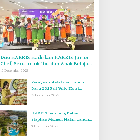
Duo HARRIS Hadirkan HARRIS Junior
Chef, Seru untuk Ibu dan Anak Belajar
Bikin Bekal Bento & Kimbab
16 Desember 2025
Perayaan Natal dan Tahun
Baru 2025 di Yello Hotel
Harbour Bay Batam
15 Desember 2025
HARRIS Barelang Batam
Siapkan Momen Natal, Tahun
Baru, dan Staycation yang Tak
3 Desember 2025
Terlupakan di Desember 2025