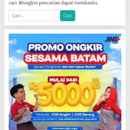
cari. Mungkin pencarian dapat membantu.
C
a
r
i
u
n
t
u
k
: