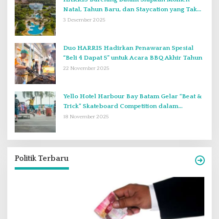
Natal, Tahun Baru, dan Staycation yang Tak
Terlupakan di Desember 2025
3 Desember 2025
Duo HARRIS Hadirkan Penawaran Spesial
“Beli 4 Dapat 5” untuk Acara BBQ Akhir Tahun
22 November 2025
Yello Hotel Harbour Bay Batam Gelar “Beat &
Trick” Skateboard Competition dalam
Perayaan Anniversary ke-2
18 November 2025
Politik Terbaru