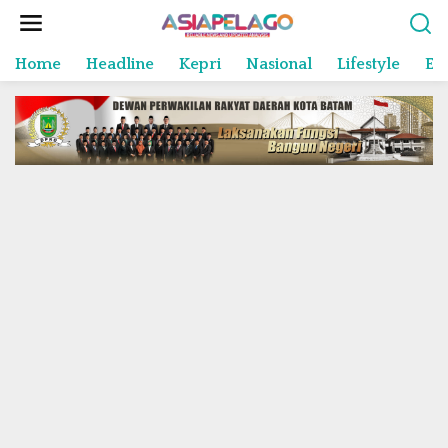
L
e
w
Home
Headline
Kepri
Nasional
Lifestyle
En
a
t
i
k
e
k
o
n
t
e
n