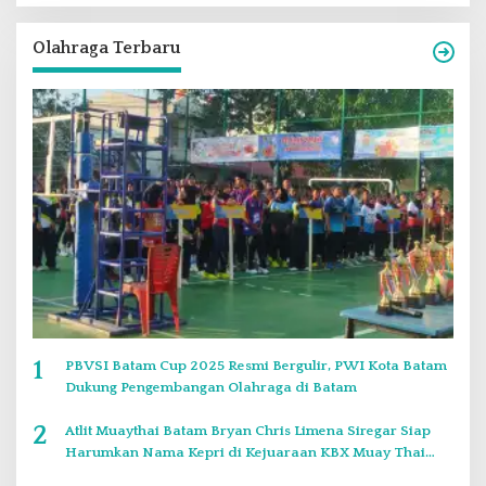
Olahraga Terbaru
1
PBVSI Batam Cup 2025 Resmi Bergulir, PWI Kota Batam
Dukung Pengembangan Olahraga di Batam
2
Atlit Muaythai Batam Bryan Chris Limena Siregar Siap
Harumkan Nama Kepri di Kejuaraan KBX Muay Thai
Event Singapore