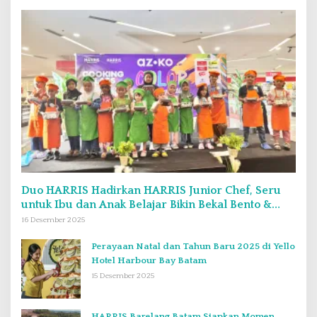
Duo HARRIS Hadirkan HARRIS Junior Chef, Seru
untuk Ibu dan Anak Belajar Bikin Bekal Bento &
Kimbab
16 Desember 2025
Perayaan Natal dan Tahun Baru 2025 di Yello
Hotel Harbour Bay Batam
15 Desember 2025
HARRIS Barelang Batam Siapkan Momen