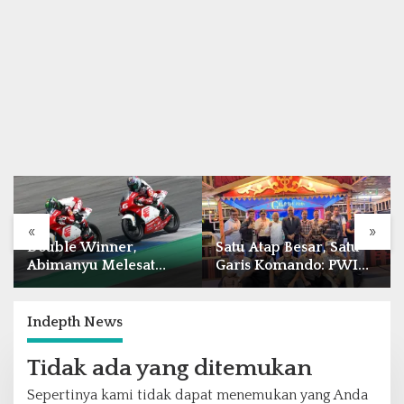
«
»
Satu Atap Besar, Satu
Sambut HUT RI, JNE
Garis Komando: PWI
Batam Berikan
Pusat Tegaskan KJK
Potongan Ongkir
Wajib Tunduk pada
Hingga Rp5.000
PWI Kepri
Indepth News
Tidak ada yang ditemukan
Sepertinya kami tidak dapat menemukan yang Anda