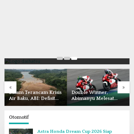
Otomotif
Belum Pakai CVT, Apa yang Ditakuti Daihatsu
Indonesia?
20 Februari 2018
«
»
Batam Terancam Krisis
Double Winner,
Air Baku, ABI: Defisit
Abimanyu Melesat
Capai 141 Juta Meter
Kibarkan Merah Putih
Kubik per Tahun
Dua Kali di Thailand
Otomotif
Astra Honda Dream Cup 2026 Siap