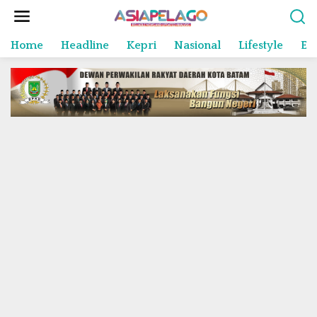
L
e
w
Home
Headline
Kepri
Nasional
Lifestyle
En
a
t
i
k
e
k
o
n
t
e
n