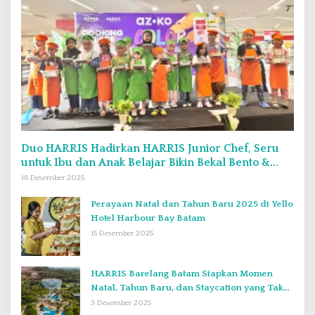
Duo HARRIS Hadirkan HARRIS Junior Chef, Seru
untuk Ibu dan Anak Belajar Bikin Bekal Bento &
Kimbab
16 Desember 2025
Perayaan Natal dan Tahun Baru 2025 di Yello
Hotel Harbour Bay Batam
15 Desember 2025
HARRIS Barelang Batam Siapkan Momen
Natal, Tahun Baru, dan Staycation yang Tak
Terlupakan di Desember 2025
3 Desember 2025