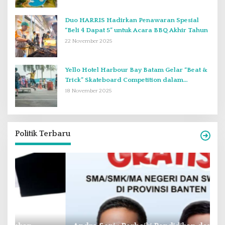
Duo HARRIS Hadirkan Penawaran Spesial
“Beli 4 Dapat 5” untuk Acara BBQ Akhir Tahun
22 November 2025
Yello Hotel Harbour Bay Batam Gelar “Beat &
Trick” Skateboard Competition dalam
Perayaan Anniversary ke-2
18 November 2025
Politik Terbaru