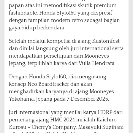
i
papan atas ini memodifikasi skutik premium
a
fashionable, Honda Stylo160 yang ekspresif
k
dengan tampilan modern retro sebagai bagian
e
A
gaya hidup berkendara.
j
a
Setelah melalui kompetisi di ajang Kustomfest
n
dan dinilai langsung oleh juri international serta
g
mendapatkan persetujuan dari Mooneyes
M
o
Jepang, terpilihlah karya dari Vulla Hendrata.
d
i
Dengan Honda Stylo160, dia mengusung
f
konsep Neo Boardtracker dan akan
i
menghadirkan karyanya di ajang Mooneyes –
k
a
Yokohama, Jepang pada 7 Desember 2025.
s
i
Juri internasional yang menilai karya HDRP dari
D
pemenang ajang HMC 2024 ini ialah Kaichiro
u
Kurosu – Cherry’s Company, Masayuki Sugihara
n