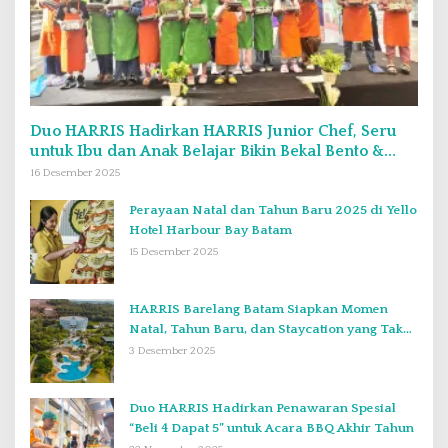
Duo HARRIS Hadirkan HARRIS Junior Chef, Seru
untuk Ibu dan Anak Belajar Bikin Bekal Bento &
Kimbab
16 Desember 2025
Perayaan Natal dan Tahun Baru 2025 di Yello
Hotel Harbour Bay Batam
15 Desember 2025
HARRIS Barelang Batam Siapkan Momen
Natal, Tahun Baru, dan Staycation yang Tak
Terlupakan di Desember 2025
3 Desember 2025
Duo HARRIS Hadirkan Penawaran Spesial
“Beli 4 Dapat 5” untuk Acara BBQ Akhir Tahun