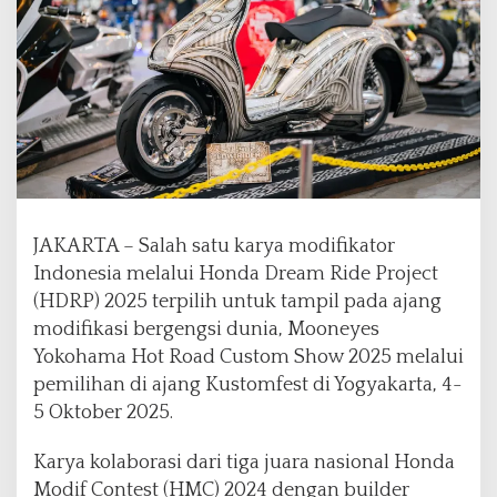
n
t
a
r
M
o
d
i
f
i
k
JAKARTA – Salah satu karya modifikator
a
Indonesia melalui Honda Dream Ride Project
t
(HDRP) 2025 terpilih untuk tampil pada ajang
o
modifikasi bergengsi dunia, Mooneyes
r
I
Yokohama Hot Road Custom Show 2025 melalui
n
pemilihan di ajang Kustomfest di Yogyakarta, 4-
d
5 Oktober 2025.
o
n
Karya kolaborasi dari tiga juara nasional Honda
e
s
Modif Contest (HMC) 2024 dengan builder