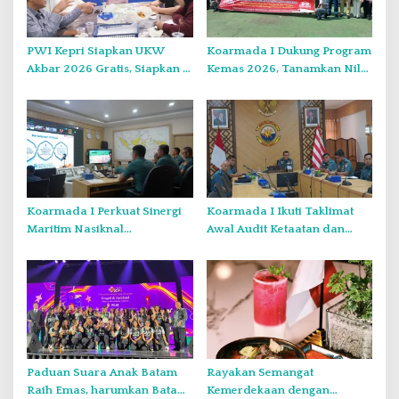
PWI Kepri Siapkan UKW
Koarmada I Dukung Program
Akbar 2026 Gratis, Siapkan 6
Kemas 2026, Tanamkan Nilai
Kelompok dengan Verifikasi
Kebangsaan Kepada
Ketat
Generasi Muda
Koarmada I Perkuat Sinergi
Koarmada I Ikuti Taklimat
Maritim Nasiknal
Awal Audit Ketaatan dan
Kementerian dan Lembaga
Audit Itjen TNI Periode III TA
Melalui Rakor Pengamanan
2026 Secara Vicon
Laut Natuna Utara
Paduan Suara Anak Batam
Rayakan Semangat
Raih Emas, harumkan Batam
Kemerdekaan dengan