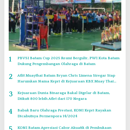
1
PBVSI Batam Cup 2025 Resmi Bergulir, PWI Kota Batam
Dukung Pengembangan Olahraga di Batam
2
Atlit Muaythai Batam Bryan Chris Limena Siregar Siap
Harumkan Nama Kepri di Kejuaraan KBX Muay Thai
Event Singapore
3
Kejuaraan Dunia Binaraga Bakal Digelar di Batam,
Diikuti 800 lebih Atlet dari 170 Negara
4
Babak Baru Olahraga Prestasi, KONI Kepri Rayakan
Dicabutnya Permenpora 14/2024
5
KONI Batam Apresiasi Cabor Akuatik di Pembukaan