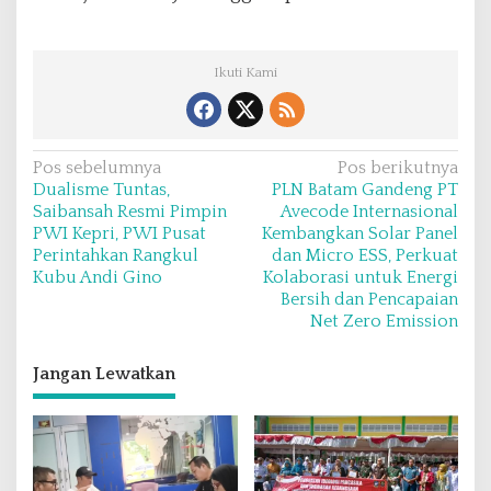
Ikuti Kami
N
Pos sebelumnya
Pos berikutnya
Dualisme Tuntas,
PLN Batam Gandeng PT
a
Saibansah Resmi Pimpin
Avecode Internasional
v
PWI Kepri, PWI Pusat
Kembangkan Solar Panel
Perintahkan Rangkul
dan Micro ESS, Perkuat
i
Kubu Andi Gino
Kolaborasi untuk Energi
g
Bersih dan Pencapaian
a
Net Zero Emission
s
Jangan Lewatkan
i
p
o
s