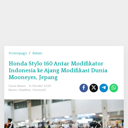
Homepage
/
Batam
H
o
Honda Stylo 160 Antar Modifikator
n
Indonesia ke Ajang Modifikasi Dunia
d
a
Mooneyes, Jepang
S
Faisal Batam
6 Oktober 2025
t
Batam
,
Headline
,
Otomotif
y
l
o
1
6
0
A