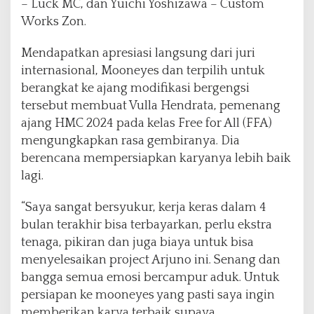
i
– Luck MC, dan Yuichi Yoshizawa – Custom
a
Works Zon.
M
o
Mendapatkan apresiasi langsung dari juri
o
internasional, Mooneyes dan terpilih untuk
n
e
berangkat ke ajang modifikasi bergengsi
y
tersebut membuat Vulla Hendrata, pemenang
e
ajang HMC 2024 pada kelas Free for All (FFA)
s
mengungkapkan rasa gembiranya. Dia
,
J
berencana mempersiapkan karyanya lebih baik
e
lagi.
p
a
“Saya sangat bersyukur, kerja keras dalam 4
n
bulan terakhir bisa terbayarkan, perlu ekstra
g
tenaga, pikiran dan juga biaya untuk bisa
menyelesaikan project Arjuno ini. Senang dan
bangga semua emosi bercampur aduk. Untuk
persiapan ke mooneyes yang pasti saya ingin
memberikan karya terbaik supaya