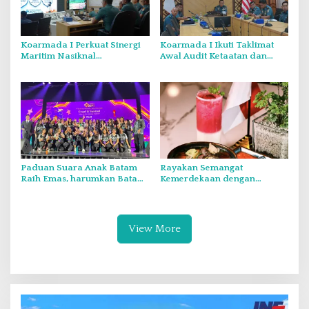
Koarmada I Perkuat Sinergi
Koarmada I Ikuti Taklimat
Maritim Nasiknal
Awal Audit Ketaatan dan
Kementerian dan Lembaga
Audit Itjen TNI Periode III TA
Melalui Rakor Pengamanan
2026 Secara Vicon
Laut Natuna Utara
Paduan Suara Anak Batam
Rayakan Semangat
Raih Emas, harumkan Batam
Kemerdekaan dengan
di Internasional Choir
Flavours of Nusantara di
Festival di Thailand
Grand Mercure Batam Centre
View More