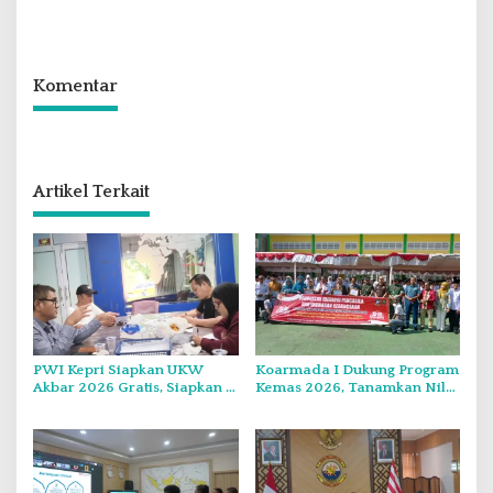
di Internasional Choir
Flavours of Nusantara di
Festival di Thailand
Grand Mercure Batam Centre
Komentar
Artikel Terkait
PWI Kepri Siapkan UKW
Koarmada I Dukung Program
Akbar 2026 Gratis, Siapkan 6
Kemas 2026, Tanamkan Nilai
Kelompok dengan Verifikasi
Kebangsaan Kepada
Ketat
Generasi Muda