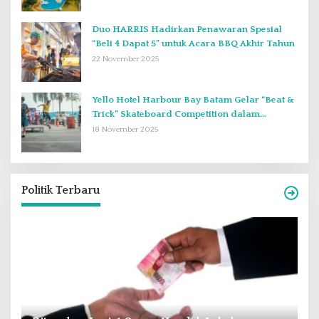
Duo HARRIS Hadirkan Penawaran Spesial
“Beli 4 Dapat 5” untuk Acara BBQ Akhir Tahun
22 November 2025
Yello Hotel Harbour Bay Batam Gelar “Beat &
Trick” Skateboard Competition dalam
Perayaan Anniversary ke-2
18 November 2025
Politik Terbaru