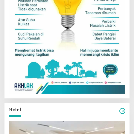
Hotel