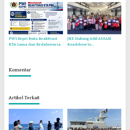
Bersama dan Santunan Anak
Yatim
PWI Kepri Buka Reaktivasi
JNE Dukung AIM ASEAN
KTA Lama dan Kedaluwarsa
Roadshow to
Tanjungpinang, Perkuat Daya
Saing UMKM melalui
Pemanfaatan Teknologi AI
Komentar
Artikel Terkait