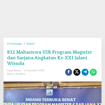
Homepage
/
Batam
8
3
832 Mahasiswa UIB Program Magister
2
dan Sarjana Angkatan Ke-XXI Jalani
M
a
Wisuda
h
Faisal Batam
11 Desember 2025
a
Batam
,
Headline
s
i
s
w
a
U
I