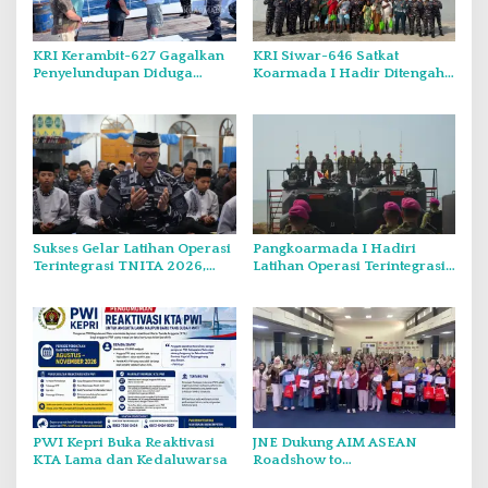
KRI Kerambit-627 Gagalkan
KRI Siwar-646 Satkat
Penyelundupan Diduga
Koarmada I Hadir Ditengah
Barang Terlarang Narkoba
Masyarakat Belinyu
Sejumlah 1,3 Ton
Sukses Gelar Latihan Operasi
Pangkoarmada I Hadiri
Terintegrasi TNITA 2026,
Latihan Operasi Terintegrasi
Koarmada I Gekar Doa
TNI TA 2026 di Dabo Singkep
Bersama dan Santunan Anak
Yatim
PWI Kepri Buka Reaktivasi
JNE Dukung AIM ASEAN
KTA Lama dan Kedaluwarsa
Roadshow to
Tanjungpinang, Perkuat Daya