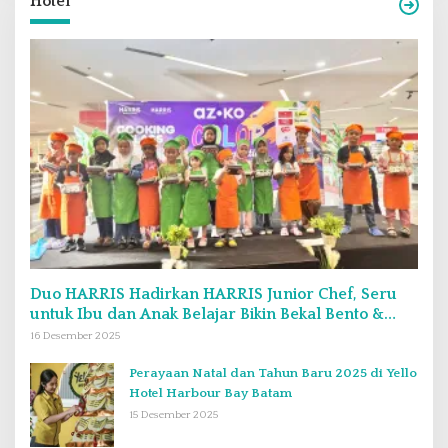
Hotel
Duo HARRIS Hadirkan HARRIS Junior Chef, Seru
untuk Ibu dan Anak Belajar Bikin Bekal Bento &
Kimbab
16 Desember 2025
Perayaan Natal dan Tahun Baru 2025 di Yello
Hotel Harbour Bay Batam
15 Desember 2025