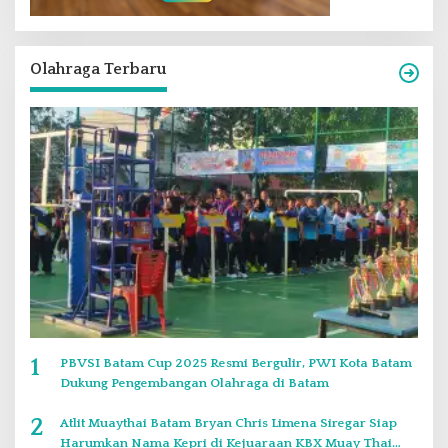
Olahraga Terbaru
1
PBVSI Batam Cup 2025 Resmi Bergulir, PWI Kota Batam
Dukung Pengembangan Olahraga di Batam
2
Atlit Muaythai Batam Bryan Chris Limena Siregar Siap
Harumkan Nama Kepri di Kejuaraan KBX Muay Thai