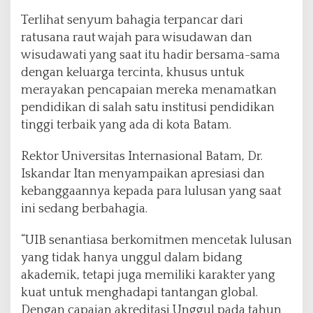
j
Terlihat senyum bahagia terpancar dari
a
n
ratusana raut wajah para wisudawan dan
a
wisudawati yang saat itu hadir bersama-sama
A
dengan keluarga tercinta, khusus untuk
n
merayakan pencapaian mereka menamatkan
g
k
pendidikan di salah satu institusi pendidikan
a
tinggi terbaik yang ada di kota Batam.
t
a
Rektor Universitas Internasional Batam, Dr.
n
Iskandar Itan menyampaikan apresiasi dan
K
e
kebanggaannya kepada para lulusan yang saat
-
ini sedang berbahagia.
X
X
“UIB senantiasa berkomitmen mencetak lulusan
I
yang tidak hanya unggul dalam bidang
J
a
akademik, tetapi juga memiliki karakter yang
l
kuat untuk menghadapi tantangan global.
a
Dengan capaian akreditasi Unggul pada tahun