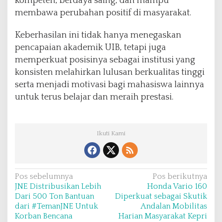
kompeten, berdaya saing, dan mampu
membawa perubahan positif di masyarakat.
Keberhasilan ini tidak hanya menegaskan
pencapaian akademik UIB, tetapi juga
memperkuat posisinya sebagai institusi yang
konsisten melahirkan lulusan berkualitas tinggi
serta menjadi motivasi bagi mahasiswa lainnya
untuk terus belajar dan meraih prestasi.
Ikuti Kami
N
Pos sebelumnya
Pos berikutnya
JNE Distribusikan Lebih
Honda Vario 160
a
Dari 500 Ton Bantuan
Diperkuat sebagai Skutik
v
dari #TemanJNE Untuk
Andalan Mobilitas
Korban Bencana
Harian Masyarakat Kepri
i