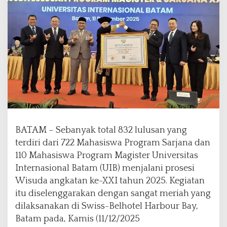
B
P
r
o
g
r
a
m
M
a
g
i
BATAM – Sebanyak total 832 lulusan yang
s
t
terdiri dari 722 Mahasiswa Program Sarjana dan
e
110 Mahasiswa Program Magister Universitas
r
Internasional Batam (UIB) menjalani prosesi
d
Wisuda angkatan ke-XXI tahun 2025. Kegiatan
a
n
itu diselenggarakan dengan sangat meriah yang
S
dilaksanakan di Swiss-Belhotel Harbour Bay,
a
Batam pada, Kamis (11/12/2025
r