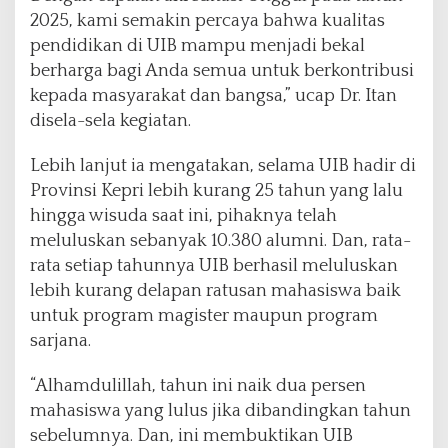
n
2025, kami semakin percaya bahwa kualitas
i
W
pendidikan di UIB mampu menjadi bekal
i
berharga bagi Anda semua untuk berkontribusi
s
kepada masyarakat dan bangsa,” ucap Dr. Itan
u
disela-sela kegiatan.
d
a
Lebih lanjut ia mengatakan, selama UIB hadir di
Provinsi Kepri lebih kurang 25 tahun yang lalu
hingga wisuda saat ini, pihaknya telah
meluluskan sebanyak 10.380 alumni. Dan, rata-
rata setiap tahunnya UIB berhasil meluluskan
lebih kurang delapan ratusan mahasiswa baik
untuk program magister maupun program
sarjana.
“Alhamdulillah, tahun ini naik dua persen
mahasiswa yang lulus jika dibandingkan tahun
sebelumnya. Dan, ini membuktikan UIB