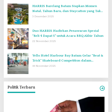
HARRIS Barelang Batam Siapkan Momen
Natal, Tahun Baru, dan Staycation yang Tak
Terlupakan di Desember 2025
3 Desember 2025
Duo HARRIS Hadirkan Penawaran Spesial
“Beli 4 Dapat 5” untuk Acara BBQ Akhir Tahun
22 November 2025
Yello Hotel Harbour Bay Batam Gelar “Beat &
Trick” Skateboard Competition dalam
Perayaan Anniversary ke-2
18 November 2025
Politik Terbaru