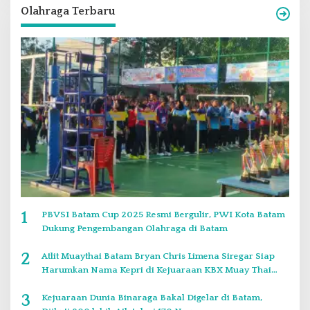
Olahraga Terbaru
1
PBVSI Batam Cup 2025 Resmi Bergulir, PWI Kota Batam
Dukung Pengembangan Olahraga di Batam
2
Atlit Muaythai Batam Bryan Chris Limena Siregar Siap
Harumkan Nama Kepri di Kejuaraan KBX Muay Thai
Event Singapore
3
Kejuaraan Dunia Binaraga Bakal Digelar di Batam,