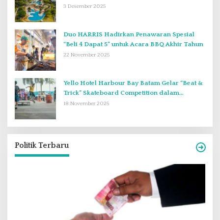
Terlupakan di Desember 2025
3 Desember 2025
Duo HARRIS Hadirkan Penawaran Spesial
“Beli 4 Dapat 5” untuk Acara BBQ Akhir Tahun
22 November 2025
Yello Hotel Harbour Bay Batam Gelar “Beat &
Trick” Skateboard Competition dalam
Perayaan Anniversary ke-2
18 November 2025
Politik Terbaru