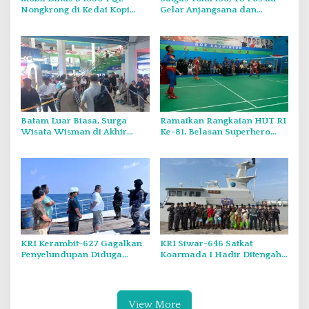
Nongkrong di Kedai Kopi
Gelar Anjangsana dan
Saat Minggu, Tugas Negara
Bagikan Bendera Merah
atau Urusan Pribadi?
Putih di Kampung Lambo
Batam Luar Biasa, Surga
Ramaikan Rangkaian HUT RI
Wisata Wisman di Akhir
Ke-81, Belasan Superhero
Pekan.
Muncul Mapolda Kepri
KRI Kerambit-627 Gagalkan
KRI Siwar-646 Satkat
Penyelundupan Diduga
Koarmada I Hadir Ditengah
Barang Terlarang Narkoba
Masyarakat Belinyu
Sejumlah 1,3 Ton
View More