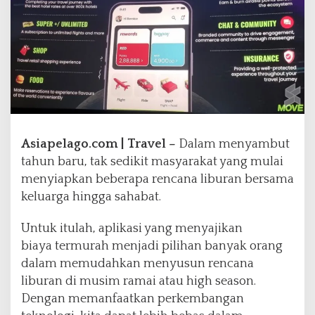
a
l
a
n
a
n
d
e
n
g
Asiapelago.com | Travel –
Dalam menyambut
a
tahun baru, tak sedikit masyarakat yang mulai
n
menyiapkan beberapa rencana liburan bersama
B
i
keluarga hingga sahabat.
a
y
Untuk itulah, aplikasi yang menyajikan
a
biaya termurah menjadi pilihan banyak orang
T
dalam memudahkan menyusun rencana
e
r
liburan di musim ramai atau high season.
m
Dengan memanfaatkan perkembangan
u