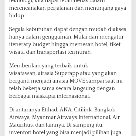
teknologi, kita dapat lebih bebas dalam
r
merencanakan perjalanan dan menunjang gaya
a
h
hidup.
P
i
Segala kebutuhan dapat dengan mudah diakses
l
hanya dalam genggaman. Mulai dari mengatur
i
itenerary budget hingga memesan hotel, tiket
h
a
wisata dan transportasi termurah.
n
T
Memberikan yang terbaik untuk
e
wisatawan, airasia Superapp atau yang akan
p
berganti menjadi airasia MOVE sampai saat ini
a
t
telah bekerja sama secara langsung dengan
J
berbagai maskapai internasional.
e
l
Di antaranya Etihad, ANA, Citilink, Bangkok
a
Airways, Myanmar Airways International, Air
n
g
Mauritius, dan lainnya. Di samping itu,
A
inventori hotel yang bisa menjadi pilihan juga
k