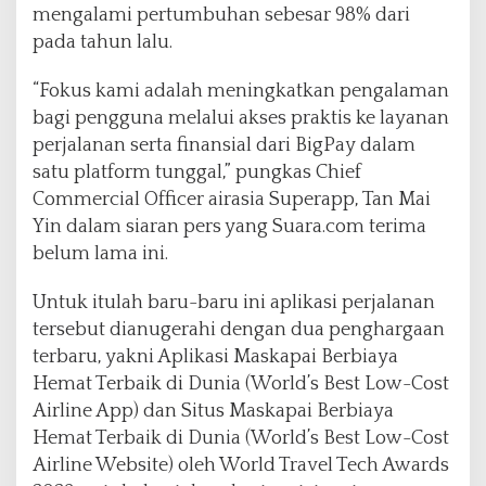
mengalami pertumbuhan sebesar 98% dari
h
pada tahun lalu.
i
r
T
“Fokus kami adalah meningkatkan pengalaman
a
bagi pengguna melalui akses praktis ke layanan
h
perjalanan serta finansial dari BigPay dalam
u
satu platform tunggal,” pungkas Chief
n
Commercial Officer airasia Superapp, Tan Mai
Yin dalam siaran pers yang Suara.com terima
belum lama ini.
Untuk itulah baru-baru ini aplikasi perjalanan
tersebut dianugerahi dengan dua penghargaan
terbaru, yakni Aplikasi Maskapai Berbiaya
Hemat Terbaik di Dunia (World’s Best Low-Cost
Airline App) dan Situs Maskapai Berbiaya
Hemat Terbaik di Dunia (World’s Best Low-Cost
Airline Website) oleh World Travel Tech Awards