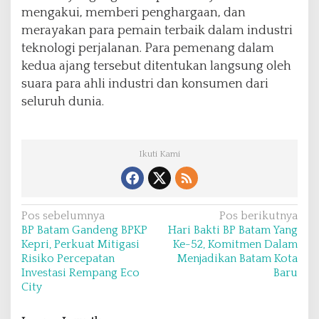
mengakui, memberi penghargaan, dan
merayakan para pemain terbaik dalam industri
teknologi perjalanan. Para pemenang dalam
kedua ajang tersebut ditentukan langsung oleh
suara para ahli industri dan konsumen dari
seluruh dunia.
Ikuti Kami
N
Pos sebelumnya
Pos berikutnya
BP Batam Gandeng BPKP
Hari Bakti BP Batam Yang
a
Kepri, Perkuat Mitigasi
Ke-52, Komitmen Dalam
v
Risiko Percepatan
Menjadikan Batam Kota
Investasi Rempang Eco
Baru
i
City
g
a