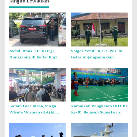
Jangan Lewatkan
s
i
p
o
s
Mobil Dinas B 1330 PQE
Satgas Yonif 136/TS Pos Ilu
Nongkrong di Kedai Kopi
Gelar Anjangsana dan
Saat Minggu, Tugas Negara
Bagikan Bendera Merah
atau Urusan Pribadi?
Putih di Kampung Lambo
Batam Luar Biasa, Surga
Ramaikan Rangkaian HUT RI
Wisata Wisman di Akhir
Ke-81, Belasan Superhero
Pekan.
Muncul Mapolda Kepri