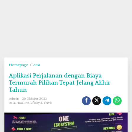
Homepage
/
Asia
A
p
Aplikasi Perjalanan dengan Biaya
l
Termurah Pilihan Tepat Jelang Akhir
i
k
Tahun
a
Admin
26 Oktober 2023
s
Asia
,
Headline
,
Lifestyle
,
Travel
i
P
e
r
j