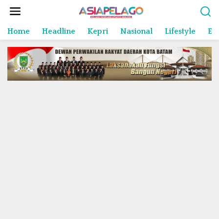
L
e
w
Home
Headline
Kepri
Nasional
Lifestyle
En
a
t
i
k
e
k
o
n
t
e
n