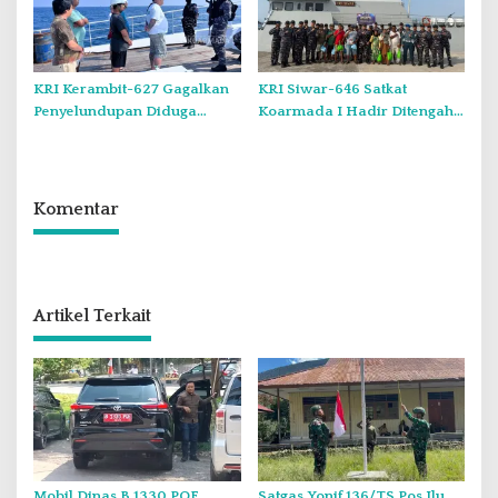
KRI Kerambit-627 Gagalkan
KRI Siwar-646 Satkat
Penyelundupan Diduga
Koarmada I Hadir Ditengah
Barang Terlarang Narkoba
Masyarakat Belinyu
Sejumlah 1,3 Ton
Komentar
Artikel Terkait
Mobil Dinas B 1330 PQE
Satgas Yonif 136/TS Pos Ilu