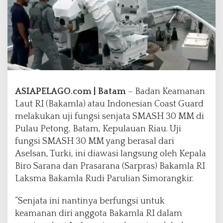
n
g
s
i
S
e
n
j
a
ASIAPELAGO.com | Batam
– Badan Keamanan
t
Laut RI (Bakamla) atau Indonesian Coast Guard
a
melakukan uji fungsi senjata SMASH 30 MM di
S
M
Pulau Petong, Batam, Kepulauan Riau. Uji
A
fungsi SMASH 30 MM yang berasal dari
S
Aselsan, Turki, ini diawasi langsung oleh Kepala
H
Biro Sarana dan Prasarana (Sarpras) Bakamla RI
3
0
Laksma Bakamla Rudi Parulian Simorangkir.
M
M
“Senjata ini nantinya berfungsi untuk
d
keamanan diri anggota Bakamla RI dalam
i