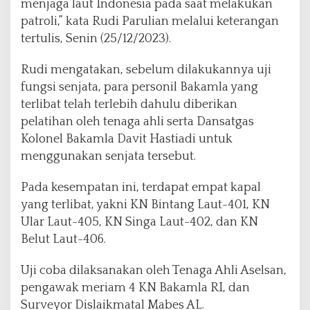
menjaga laut Indonesia pada saat melakukan
P
u
patroli,” kata Rudi Parulian melalui keterangan
l
tertulis, Senin (25/12/2023).
a
u
Rudi mengatakan, sebelum dilakukannya uji
P
fungsi senjata, para personil Bakamla yang
e
t
terlibat telah terlebih dahulu diberikan
o
pelatihan oleh tenaga ahli serta Dansatgas
n
Kolonel Bakamla Davit Hastiadi untuk
g
menggunakan senjata tersebut.
,
B
a
Pada kesempatan ini, terdapat empat kapal
t
yang terlibat, yakni KN Bintang Laut-401, KN
a
Ular Laut-405, KN Singa Laut-402, dan KN
m
Belut Laut-406.
Uji coba dilaksanakan oleh Tenaga Ahli Aselsan,
pengawak meriam 4 KN Bakamla RI, dan
Surveyor Dislaikmatal Mabes AL.