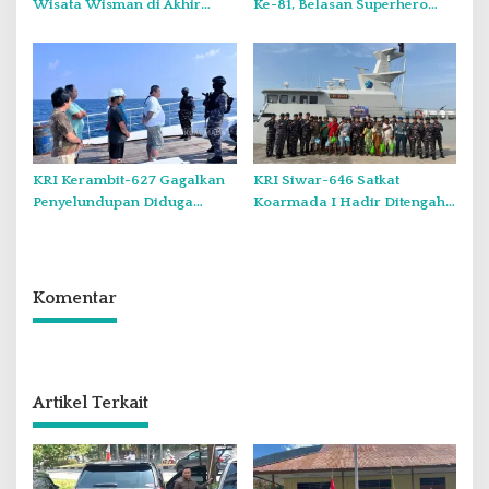
Wisata Wisman di Akhir
Ke-81, Belasan Superhero
Pekan.
Muncul Mapolda Kepri
KRI Kerambit-627 Gagalkan
KRI Siwar-646 Satkat
Penyelundupan Diduga
Koarmada I Hadir Ditengah
Barang Terlarang Narkoba
Masyarakat Belinyu
Sejumlah 1,3 Ton
Komentar
Artikel Terkait