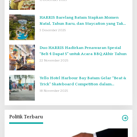
HARRIS Barelang Batam Siapkan Momen
Natal, Tahun Baru, dan Staycation yang Tak
Terlupakan di Desember 2025
3 Desember 2025
Duo HARRIS Hadirkan Penawaran Spesial
“Beli 4 Dapat 5” untuk Acara BBQ Akhir Tahun
22 November 2025
Yello Hotel Harbour Bay Batam Gelar “Beat &
Trick” Skateboard Competition dalam
Perayaan Anniversary ke-2
18 November 2025
Politik Terbaru