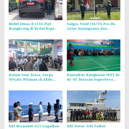
Mobil Dinas B 1330 PQE
Satgas Yonif 136/TS Pos Ilu
Nongkrong di Kedai Kopi
Gelar Anjangsana dan
Saat Minggu, Tugas Negara
Bagikan Bendera Merah
atau Urusan Pribadi?
Putih di Kampung Lambo
Batam Luar Biasa, Surga
Ramaikan Rangkaian HUT RI
Wisata Wisman di Akhir
Ke-81, Belasan Superhero
Pekan.
Muncul Mapolda Kepri
KRI Kerambit-627 Gagalkan
KRI Siwar-646 Satkat