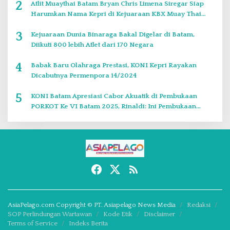
2
Atlit Muaythai Batam Bryan Chris Limena Siregar Siap
Harumkan Nama Kepri di Kejuaraan KBX Muay Thai
Event Singapore
3
Kejuaraan Dunia Binaraga Bakal Digelar di Batam,
Diikuti 800 lebih Atlet dari 170 Negara
4
Babak Baru Olahraga Prestasi, KONI Kepri Rayakan
Dicabutnya Permenpora 14/2024
5
KONI Batam Apresiasi Cabor Akuatik di Pembukaan
PORKOT Ke VI Batam 2025, Rinaldi: Ini Pembukaan
Paling Bagus
AsiaPelago.com Copyright © PT. Asiapelago News Media
Redaksi
SOP Perlindungan Wartawan
Kode Etik
Disclaimer
Terms of Service
Indeks Berita