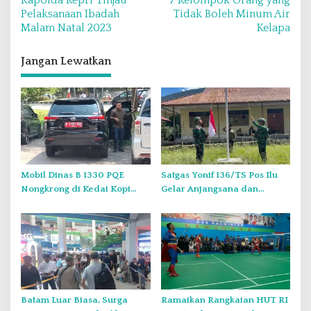
Kapolda Kepri Tinjau
7 Kelompok Orang yang
a
Pelaksanaan Ibadah
Tidak Boleh Minum Air
v
Malam Natal 2023
Kelapa
i
Jangan Lewatkan
g
a
s
i
p
o
Mobil Dinas B 1330 PQE
Satgas Yonif 136/TS Pos Ilu
s
Nongkrong di Kedai Kopi
Gelar Anjangsana dan
Saat Minggu, Tugas Negara
Bagikan Bendera Merah
atau Urusan Pribadi?
Putih di Kampung Lambo
Batam Luar Biasa, Surga
Ramaikan Rangkaian HUT RI