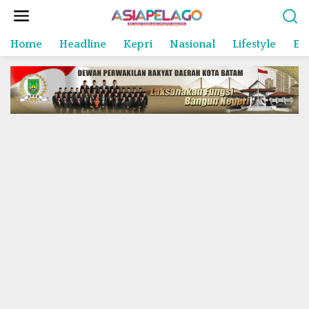
L
e
w
Home
Headline
Kepri
Nasional
Lifestyle
En
a
t
i
k
e
k
o
n
t
e
n