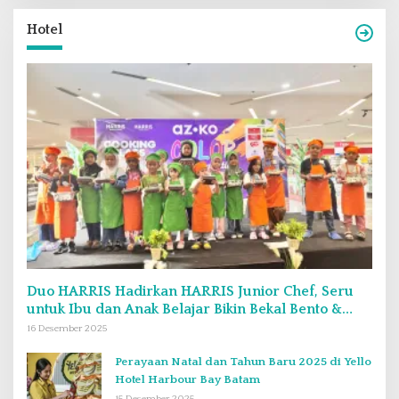
Hotel
Duo HARRIS Hadirkan HARRIS Junior Chef, Seru
untuk Ibu dan Anak Belajar Bikin Bekal Bento &
Kimbab
16 Desember 2025
Perayaan Natal dan Tahun Baru 2025 di Yello
Hotel Harbour Bay Batam
15 Desember 2025