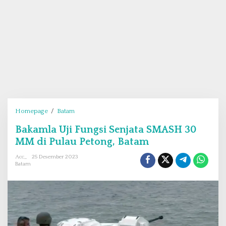
Homepage
/
Batam
B
a
Bakamla Uji Fungsi Senjata SMASH 30
k
MM di Pulau Petong, Batam
a
m
Acc_
25 Desember 2023
l
Batam
a
U
j
i
F
u