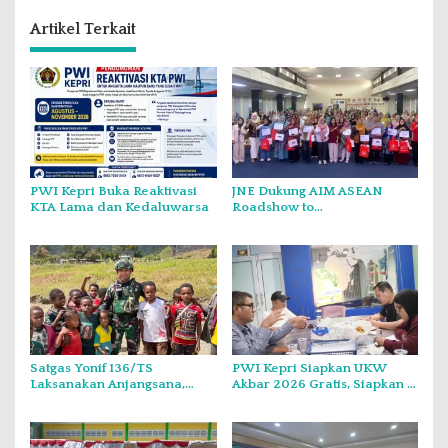
Artikel Terkait
PWI Kepri Buka Reaktivasi
JNE Dukung AIM ASEAN
KTA Lama dan Kedaluwarsa
Roadshow to
Tanjungpinang, Perkuat Daya
Saing UMKM melalui
Pemanfaatan Teknologi AI
Satgas Yonif 136/TS
PWI Kepri Siapkan UKW
Laksanakan Anjangsana,
Akbar 2026 Gratis, Siapkan 6
Pererat Silaturahmi dan
Kelompok dengan Verifikasi
Kepedulian kepada
Ketat
Masyarakat di Kampung