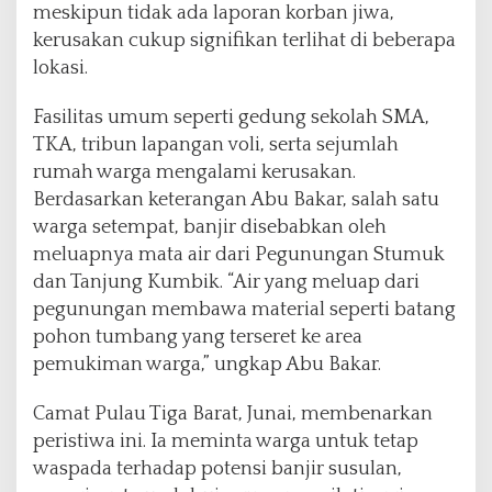
,
meskipun tidak ada laporan korban jiwa,
W
kerusakan cukup signifikan terlihat di beberapa
a
lokasi.
r
g
Fasilitas umum seperti gedung sekolah SMA,
a
D
TKA, tribun lapangan voli, serta sejumlah
i
rumah warga mengalami kerusakan.
m
Berdasarkan keterangan Abu Bakar, salah satu
i
warga setempat, banjir disebabkan oleh
n
t
meluapnya mata air dari Pegunungan Stumuk
a
dan Tanjung Kumbik. “Air yang meluap dari
T
pegunungan membawa material seperti batang
e
pohon tumbang yang terseret ke area
t
a
pemukiman warga,” ungkap Abu Bakar.
p
W
Camat Pulau Tiga Barat, Junai, membenarkan
a
peristiwa ini. Ia meminta warga untuk tetap
s
waspada terhadap potensi banjir susulan,
p
a