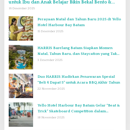
untuk Ibu dan Anak Belajar Bikin Bekal Bento &
Kimbab
16 Desember 2025
Perayaan Natal dan Tahun Baru 2025 di Yello
Hotel Harbour Bay Batam
15 Desember 2025
HARRIS Barelang Batam Siapkan Momen
Natal, Tahun Baru, dan Staycation yang Tak
Terlupakan di Desember 2025
3 Desember 2025
Duo HARRIS Hadirkan Penawaran Spesial
“Beli 4 Dapat 5” untuk Acara BBQ Akhir Tahun
22 November 2025
Yello Hotel Harbour Bay Batam Gelar “Beat &
Trick” Skateboard Competition dalam
Perayaan Anniversary ke-2
18 November 2025