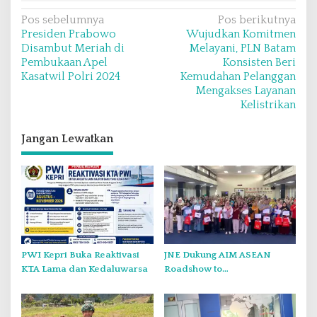
N
Pos sebelumnya
Pos berikutnya
Presiden Prabowo
Wujudkan Komitmen
a
Disambut Meriah di
Melayani, PLN Batam
v
Pembukaan Apel
Konsisten Beri
Kasatwil Polri 2024
Kemudahan Pelanggan
i
Mengakses Layanan
g
Kelistrikan
a
s
Jangan Lewatkan
i
p
o
s
PWI Kepri Buka Reaktivasi
JNE Dukung AIM ASEAN
KTA Lama dan Kedaluwarsa
Roadshow to
Tanjungpinang, Perkuat Daya
Saing UMKM melalui
Pemanfaatan Teknologi AI