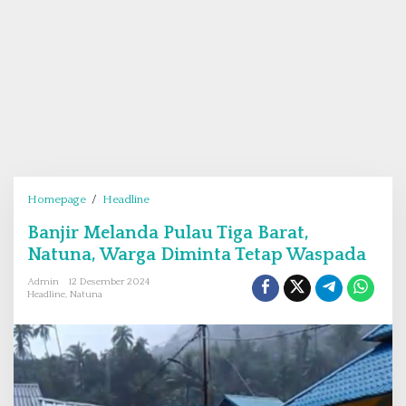
Homepage
/
Headline
B
a
Banjir Melanda Pulau Tiga Barat,
n
Natuna, Warga Diminta Tetap Waspada
j
i
Admin
12 Desember 2024
r
Headline
,
Natuna
M
e
l
a
n
d