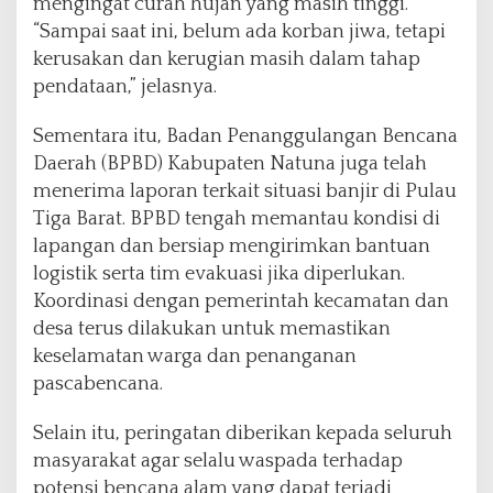
mengingat curah hujan yang masih tinggi.
d
“Sampai saat ini, belum ada korban jiwa, tetapi
a
kerusakan dan kerugian masih dalam tahap
pendataan,” jelasnya.
Sementara itu, Badan Penanggulangan Bencana
Daerah (BPBD) Kabupaten Natuna juga telah
menerima laporan terkait situasi banjir di Pulau
Tiga Barat. BPBD tengah memantau kondisi di
lapangan dan bersiap mengirimkan bantuan
logistik serta tim evakuasi jika diperlukan.
Koordinasi dengan pemerintah kecamatan dan
desa terus dilakukan untuk memastikan
keselamatan warga dan penanganan
pascabencana.
Selain itu, peringatan diberikan kepada seluruh
masyarakat agar selalu waspada terhadap
potensi bencana alam yang dapat terjadi