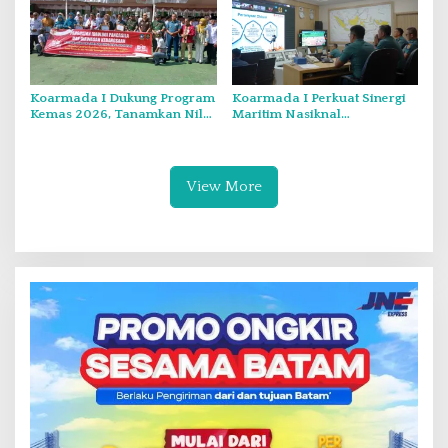
Wongdama
Koarmada I Dukung Program
Koarmada I Perkuat Sinergi
Kemas 2026, Tanamkan Nilai
Maritim Nasiknal
Kebangsaan Kepada
Kementerian dan Lembaga
Generasi Muda
Melalui Rakor Pengamanan
Laut Natuna Utara
View More