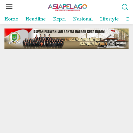
L
e
w
Home
Headline
Kepri
Nasional
Lifestyle
En
a
t
i
k
e
k
o
n
t
e
n