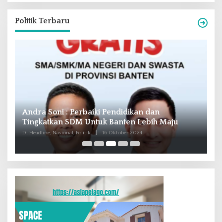
Politik Terbaru
Andra Soni : Perbaiki Pendidikan dan
R
Tingkatkan SDM Untuk Banten Lebih Maju
T
M
Di Headline, Nasional, Politik
|
16 Oktober 2024
Di 