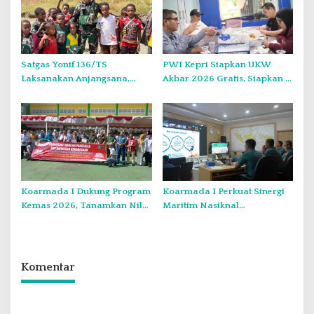
Satgas Yonif 136/TS
PWI Kepri Siapkan UKW
Laksanakan Anjangsana,
Akbar 2026 Gratis, Siapkan 6
Pererat Silaturahmi dan
Kelompok dengan Verifikasi
Kepedulian kepada
Ketat
Masyarakat di Kampung
Wongdama
Koarmada I Dukung Program
Koarmada I Perkuat Sinergi
Kemas 2026, Tanamkan Nilai
Maritim Nasiknal
Kebangsaan Kepada
Kementerian dan Lembaga
Generasi Muda
Melalui Rakor Pengamanan
Laut Natuna Utara
Komentar