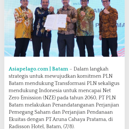
e
n
g
a
n
P
T
A
r
u
n
Asiapelago.com | Batam
– Dalam langkah
a
,
strategis untuk mewujudkan komitmen PLN
P
Batam mendukung Transformasi PLN sekaligus
L
mendukung Indonesia untuk mencapai Net
N
Zero Emission (NZE) pada tahun 2060, PT PLN
B
a
Batam melakukan Penandatanganan Perjanjian
t
Pemegang Saham dan Perjanjian Pendanaan
a
Ekuitas dengan PT Aruna Cahaya Pratama, di
m
Radisson Hotel, Batam, (7/8).
A