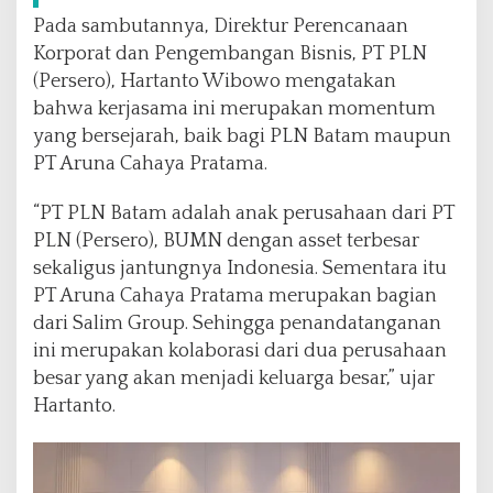
n
Pada sambutannya, Direktur Perencanaan
t
e
Korporat dan Pengembangan Bisnis, PT PLN
d
(Persero), Hartanto Wibowo mengatakan
T
bahwa kerjasama ini merupakan momentum
e
yang bersejarah, baik bagi PLN Batam maupun
r
b
PT Aruna Cahaya Pratama.
e
s
“PT PLN Batam adalah anak perusahaan dari PT
a
PLN (Persero), BUMN dengan asset terbesar
r
sekaligus jantungnya Indonesia. Sementara itu
d
i
PT Aruna Cahaya Pratama merupakan bagian
I
dari Salim Group. Sehingga penandatanganan
n
ini merupakan kolaborasi dari dua perusahaan
d
besar yang akan menjadi keluarga besar,” ujar
o
n
Hartanto.
e
s
i
a