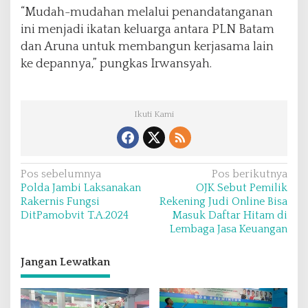
“Mudah-mudahan melalui penandatanganan
ini menjadi ikatan keluarga antara PLN Batam
dan Aruna untuk membangun kerjasama lain
ke depannya,” pungkas Irwansyah.
Ikuti Kami
N
Pos sebelumnya
Pos berikutnya
Polda Jambi Laksanakan
OJK Sebut Pemilik
a
Rakernis Fungsi
Rekening Judi Online Bisa
v
DitPamobvit T.A.2024
Masuk Daftar Hitam di
Lembaga Jasa Keuangan
i
g
Jangan Lewatkan
a
s