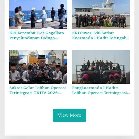
KRI Kerambit-627 Gagalkan
KRI Siwar-646 Satkat
Penyelundupan Diduga
Koarmada I Hadir Ditengah
Barang Terlarang Narkoba
Masyarakat Belinyu
Sejumlah 1,3 Ton
Sukses Gelar Latihan Operasi
Pangkoarmada I Hadiri
Terintegrasi TNITA 2026,
Latihan Operasi Terintegrasi
Koarmada I Gekar Doa
TNI TA 2026 di Dabo Singkep
Bersama dan Santunan Anak
Yatim
View More