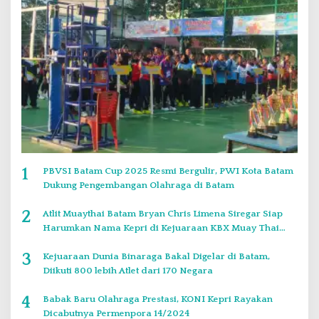
1
PBVSI Batam Cup 2025 Resmi Bergulir, PWI Kota Batam
Dukung Pengembangan Olahraga di Batam
2
Atlit Muaythai Batam Bryan Chris Limena Siregar Siap
Harumkan Nama Kepri di Kejuaraan KBX Muay Thai
Event Singapore
3
Kejuaraan Dunia Binaraga Bakal Digelar di Batam,
Diikuti 800 lebih Atlet dari 170 Negara
4
Babak Baru Olahraga Prestasi, KONI Kepri Rayakan
Dicabutnya Permenpora 14/2024