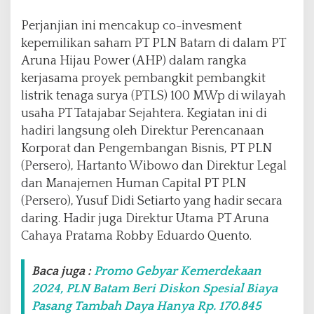
k
a
Perjanjian ini mencakup co-invesment
n
kepemilikan saham PT PLN Batam di dalam PT
K
Aruna Hijau Power (AHP) dalam rangka
e
kerjasama proyek pembangkit pembangkit
l
o
listrik tenaga surya (PTLS) 100 MWp di wilayah
l
usaha PT Tatajabar Sejahtera. Kegiatan ini di
a
hadiri langsung oleh Direktur Perencanaan
P
Korporat dan Pengembangan Bisnis, PT PLN
L
T
(Persero), Hartanto Wibowo dan Direktur Legal
S
dan Manajemen Human Capital PT PLN
G
(Persero), Yusuf Didi Setiarto yang hadir secara
r
daring. Hadir juga Direktur Utama PT Aruna
o
u
Cahaya Pratama Robby Eduardo Quento.
n
d
Baca juga :
Promo Gebyar Kemerdekaan
M
2024, PLN Batam Beri Diskon Spesial Biaya
o
u
Pasang Tambah Daya Hanya Rp. 170.845