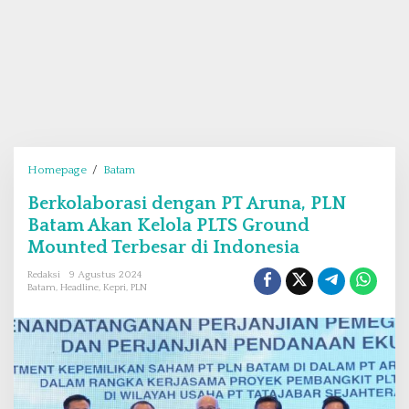
Homepage
/
Batam
B
e
Berkolaborasi dengan PT Aruna, PLN
r
Batam Akan Kelola PLTS Ground
k
o
Mounted Terbesar di Indonesia
l
Redaksi
9 Agustus 2024
a
Batam
,
Headline
,
Kepri
,
PLN
b
o
r
a
s
i
d