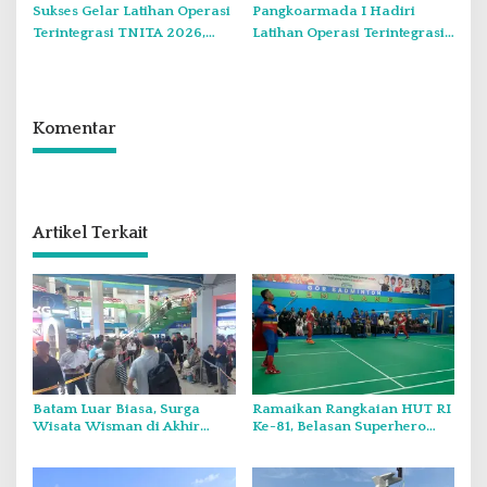
Sukses Gelar Latihan Operasi
Pangkoarmada I Hadiri
Terintegrasi TNITA 2026,
Latihan Operasi Terintegrasi
Koarmada I Gekar Doa
TNI TA 2026 di Dabo Singkep
Bersama dan Santunan Anak
Yatim
Komentar
Artikel Terkait
Batam Luar Biasa, Surga
Ramaikan Rangkaian HUT RI
Wisata Wisman di Akhir
Ke-81, Belasan Superhero
Pekan.
Muncul Mapolda Kepri