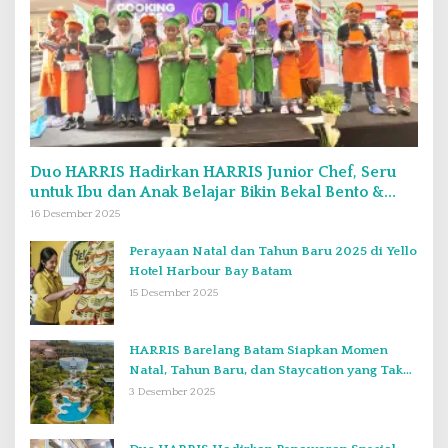
Duo HARRIS Hadirkan HARRIS Junior Chef, Seru
untuk Ibu dan Anak Belajar Bikin Bekal Bento &
Kimbab
16 Desember 2025
Perayaan Natal dan Tahun Baru 2025 di Yello
Hotel Harbour Bay Batam
15 Desember 2025
HARRIS Barelang Batam Siapkan Momen
Natal, Tahun Baru, dan Staycation yang Tak
Terlupakan di Desember 2025
3 Desember 2025