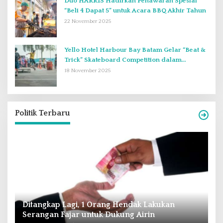
Duo HARRIS Hadirkan Penawaran Spesial
“Beli 4 Dapat 5” untuk Acara BBQ Akhir Tahun
22 November 2025
Yello Hotel Harbour Bay Batam Gelar “Beat &
Trick” Skateboard Competition dalam
Perayaan Anniversary ke-2
18 November 2025
Politik Terbaru
Andra Soni : Perbaiki Pendidikan dan
R
Tingkatkan SDM Untuk Banten Lebih Maju
T