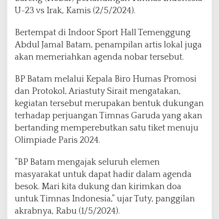
z
U-23 vs Irak, Kamis (2/5/2024).
e
M
Bertempat di Indoor Sport Hall Temenggung
e
r
Abdul Jamal Batam, penampilan artis lokal juga
i
akan memeriahkan agenda nobar tersebut.
a
h
BP Batam melalui Kepala Biro Humas Promosi
k
dan Protokol, Ariastuty Sirait mengatakan,
a
n
kegiatan tersebut merupakan bentuk dukungan
N
terhadap perjuangan Timnas Garuda yang akan
o
bertanding memperebutkan satu tiket menuju
b
Olimpiade Paris 2024.
a
r
T
“BP Batam mengajak seluruh elemen
i
masyarakat untuk dapat hadir dalam agenda
m
besok. Mari kita dukung dan kirimkan doa
n
untuk Timnas Indonesia,” ujar Tuty, panggilan
a
s
akrabnya, Rabu (1/5/2024).
I