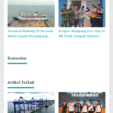
Presiden Terkait Tumpang
Pengembangan Batam
Tindih Aturan Di Batam
Terminal Bintang 99 Persada
Progres Rempang Eco-City, 12
Mulai Layani Penumpang
KK Telah Tempati Hunian
Kapal Pelni Per Tanggal 4
Baru
Desember 2024
Komentar
Artikel Terkait