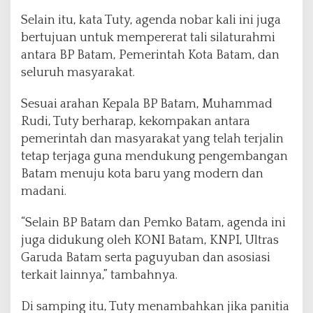
n
Selain itu, kata Tuty, agenda nobar kali ini juga
d
bertujuan untuk mempererat tali silaturahmi
o
antara BP Batam, Pemerintah Kota Batam, dan
n
e
seluruh masyarakat.
s
i
Sesuai arahan Kepala BP Batam, Muhammad
a
Rudi, Tuty berharap, kekompakan antara
U
pemerintah dan masyarakat yang telah terjalin
-
2
tetap terjaga guna mendukung pengembangan
3
Batam menuju kota baru yang modern dan
v
madani.
s
I
“Selain BP Batam dan Pemko Batam, agenda ini
r
a
juga didukung oleh KONI Batam, KNPI, Ultras
k
Garuda Batam serta paguyuban dan asosiasi
terkait lainnya,” tambahnya.
Di samping itu, Tuty menambahkan jika panitia