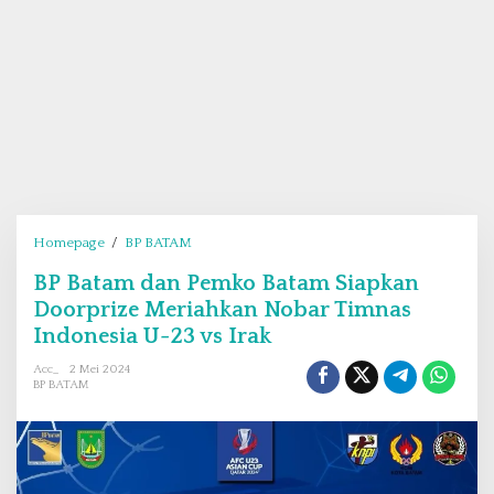
Homepage
/
BP BATAM
B
P
BP Batam dan Pemko Batam Siapkan
B
Doorprize Meriahkan Nobar Timnas
a
t
Indonesia U-23 vs Irak
a
Acc_
2 Mei 2024
m
BP BATAM
d
a
n
P
e