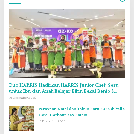
Duo HARRIS Hadirkan HARRIS Junior Chef, Seru
untuk Ibu dan Anak Belajar Bikin Bekal Bento &
Kimbab
16 Desember 2025
Perayaan Natal dan Tahun Baru 2025 di Yello
Hotel Harbour Bay Batam
15 Desember 2025