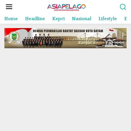
L
e
w
Home
Headline
Kepri
Nasional
Lifestyle
En
a
t
i
k
e
k
o
n
t
e
n