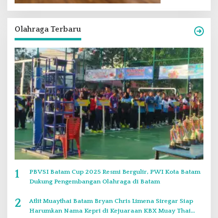
Olahraga Terbaru
1
PBVSI Batam Cup 2025 Resmi Bergulir, PWI Kota Batam
Dukung Pengembangan Olahraga di Batam
2
Atlit Muaythai Batam Bryan Chris Limena Siregar Siap
Harumkan Nama Kepri di Kejuaraan KBX Muay Thai