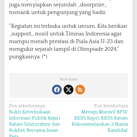
juga menyiapkan sejumlah _doorprize_
menarik untuk pengunjung yang hadir.
“Kegiatan ini terbuka untuk umum. Kita berikan
_support_ moril untuk Timnas Indonesia agar
mampu meraih prestasi di Piala Asia U-23 dan
mengukir sejarah tampil di Olimpiade 2024,”
pungkasnya. (*)
Ikuti Kami
N
Pos sebelumnya
Pos berikutnya
Bukti Keterbukaan
Menuju Muswil BPW
a
Informasi Publik Kejari
KKSS Kepri, KKSS Batam
v
Batam Silaturahmi dan
Rekomendasikan 3 Nama
Bukber Bersama Insan
Kandidat
i
Pers