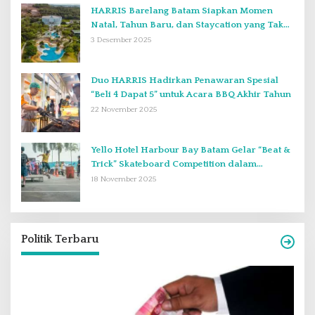
HARRIS Barelang Batam Siapkan Momen
Natal, Tahun Baru, dan Staycation yang Tak
Terlupakan di Desember 2025
3 Desember 2025
Duo HARRIS Hadirkan Penawaran Spesial
“Beli 4 Dapat 5” untuk Acara BBQ Akhir Tahun
22 November 2025
Yello Hotel Harbour Bay Batam Gelar “Beat &
Trick” Skateboard Competition dalam
Perayaan Anniversary ke-2
18 November 2025
Politik Terbaru