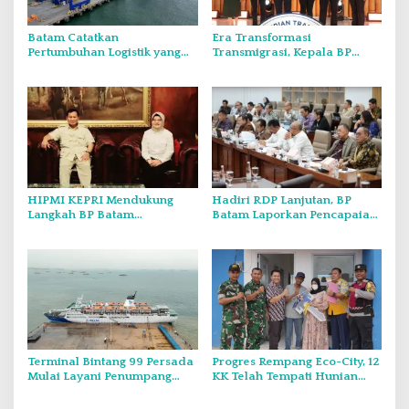
Batam Catatkan
Era Transformasi
Pertumbuhan Logistik yang
Transmigrasi, Kepala BP
Signifikan, Peti Kemas hingga
Batam: Pelatihan 504 KK
General Cargo Tumbuh 2
Calon Transmigran Rempang
Digit
Eco-City Ciptakan Peluang
Ekonomi Baru
HIPMI KEPRI Mendukung
Hadiri RDP Lanjutan, BP
Langkah BP Batam
Batam Laporkan Pencapaian
Sampaikan Keluhan ke
Kinerja dan Rencana
Presiden Terkait Tumpang
Pengembangan Batam
Tindih Aturan Di Batam
Terminal Bintang 99 Persada
Progres Rempang Eco-City, 12
Mulai Layani Penumpang
KK Telah Tempati Hunian
Kapal Pelni Per Tanggal 4
Baru
Desember 2024