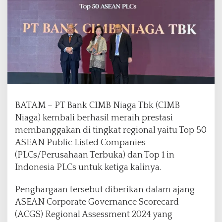
b
a
l
i
R
a
i
h
P
e
BATAM – PT Bank CIMB Niaga Tbk (CIMB
n
g
Niaga) kembali berhasil meraih prestasi
h
membanggakan di tingkat regional yaitu Top 50
a
ASEAN Public Listed Companies
r
(PLCs/Perusahaan Terbuka) dan Top 1 in
g
a
Indonesia PLCs untuk ketiga kalinya.
a
n
Penghargaan tersebut diberikan dalam ajang
T
ASEAN Corporate Governance Scorecard
o
(ACGS) Regional Assessment 2024 yang
p