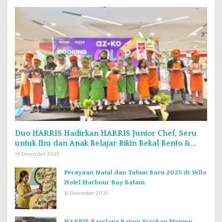
Duo HARRIS Hadirkan HARRIS Junior Chef, Seru
untuk Ibu dan Anak Belajar Bikin Bekal Bento &
Kimbab
16 Desember 2025
Perayaan Natal dan Tahun Baru 2025 di Yello
Hotel Harbour Bay Batam
15 Desember 2025
HARRIS Barelang Batam Siapkan Momen