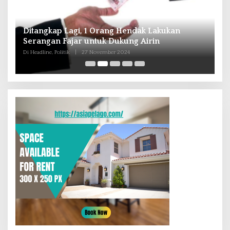
Ditangkap Lagi, 1 Orang Hendak Lakukan
A
Serangan Fajar untuk Dukung Airin
T
Di Headline, Politik
|
27 November 2024
Di 