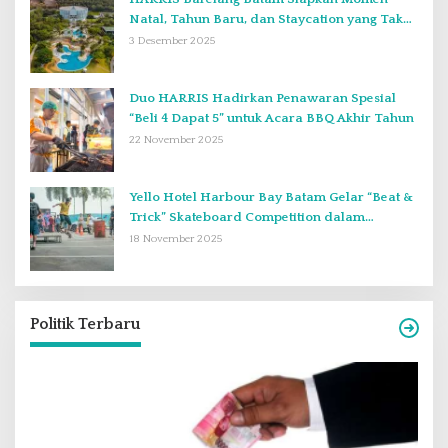
Natal, Tahun Baru, dan Staycation yang Tak
Terlupakan di Desember 2025
3 Desember 2025
Duo HARRIS Hadirkan Penawaran Spesial
“Beli 4 Dapat 5” untuk Acara BBQ Akhir Tahun
22 November 2025
Yello Hotel Harbour Bay Batam Gelar “Beat &
Trick” Skateboard Competition dalam
Perayaan Anniversary ke-2
18 November 2025
Politik Terbaru