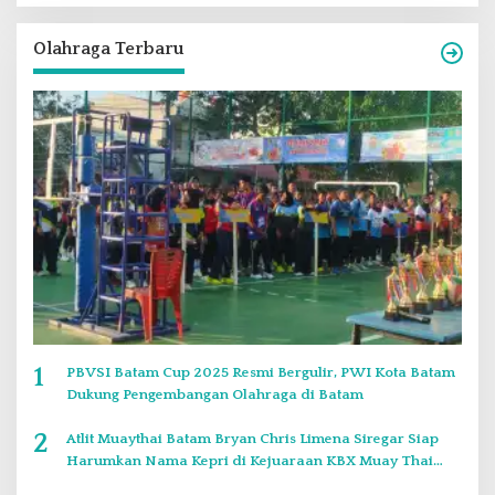
Olahraga Terbaru
1
PBVSI Batam Cup 2025 Resmi Bergulir, PWI Kota Batam
Dukung Pengembangan Olahraga di Batam
2
Atlit Muaythai Batam Bryan Chris Limena Siregar Siap
Harumkan Nama Kepri di Kejuaraan KBX Muay Thai
Event Singapore