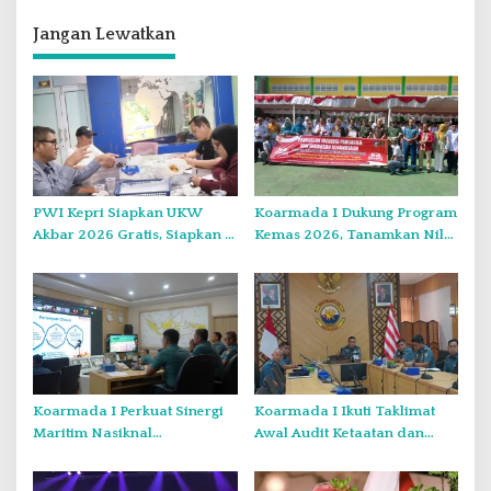
a
s
Jangan Lewatkan
i
p
o
s
PWI Kepri Siapkan UKW
Koarmada I Dukung Program
Akbar 2026 Gratis, Siapkan 6
Kemas 2026, Tanamkan Nilai
Kelompok dengan Verifikasi
Kebangsaan Kepada
Ketat
Generasi Muda
Koarmada I Perkuat Sinergi
Koarmada I Ikuti Taklimat
Maritim Nasiknal
Awal Audit Ketaatan dan
Kementerian dan Lembaga
Audit Itjen TNI Periode III TA
Melalui Rakor Pengamanan
2026 Secara Vicon