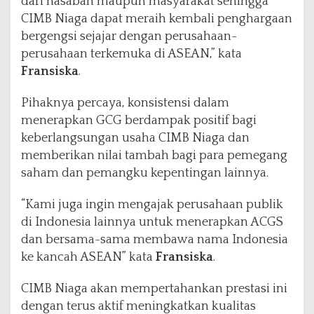
dari nasabah maupun masyarakat sehingga
N
CIMB Niaga dapat meraih kembali penghargaan
T
bergengsi sejajar dengan perusahaan-
e
perusahaan terkemuka di ASEAN,” kata
r
b
Fransiska
.
a
i
Pihaknya percaya, konsistensi dalam
k
menerapkan GCG berdampak positif bagi
keberlangsungan usaha CIMB Niaga dan
memberikan nilai tambah bagi para pemegang
saham dan pemangku kepentingan lainnya.
“Kami juga ingin mengajak perusahaan publik
di Indonesia lainnya untuk menerapkan ACGS
dan bersama-sama membawa nama Indonesia
ke kancah ASEAN” kata
Fransiska
.
CIMB Niaga akan mempertahankan prestasi ini
dengan terus aktif meningkatkan kualitas