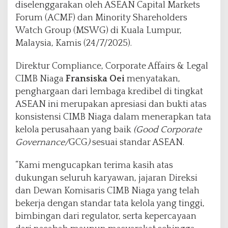
5
diselenggarakan oleh ASEAN Capital Markets
0
Forum (ACMF) dan Minority Shareholders
P
Watch Group (MSWG) di Kuala Lumpur,
e
Malaysia, Kamis (24/7/2025).
r
u
s
Direktur Compliance, Corporate Affairs & Legal
a
CIMB Niaga
Fransiska Oei
menyatakan,
h
penghargaan dari lembaga kredibel di tingkat
a
ASEAN ini merupakan apresiasi dan bukti atas
a
n
konsistensi CIMB Niaga dalam menerapkan tata
T
kelola perusahaan yang baik
(Good Corporate
e
Governance/
GCG
)
sesuai standar ASEAN.
r
b
“Kami mengucapkan terima kasih atas
u
k
dukungan seluruh karyawan, jajaran Direksi
a
dan Dewan Komisaris CIMB Niaga yang telah
A
bekerja dengan standar tata kelola yang tinggi,
S
bimbingan dari regulator, serta kepercayaan
E
A