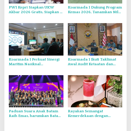
PWI Kepri Siapkan UKW
Koarmada I Dukung Program
Akbar 2026 Gratis, Siapkan 6
Kemas 2026, Tanamkan Nilai
Kelompok dengan Verifikasi
Kebangsaan Kepada
Ketat
Generasi Muda
Koarmada I Perkuat Sinergi
Koarmada I Ikuti Taklimat
Maritim Nasiknal
Awal Audit Ketaatan dan
Kementerian dan Lembaga
Audit Itjen TNI Periode III TA
Melalui Rakor Pengamanan
2026 Secara Vicon
Laut Natuna Utara
Paduan Suara Anak Batam
Rayakan Semangat
Raih Emas, harumkan Batam
Kemerdekaan dengan
di Internasional Choir
Flavours of Nusantara di
Festival di Thailand
Grand Mercure Batam Centre