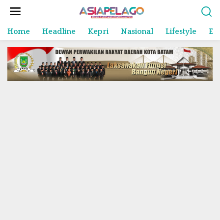
L
e
w
Home
Headline
Kepri
Nasional
Lifestyle
En
a
t
i
k
e
k
o
n
t
e
n