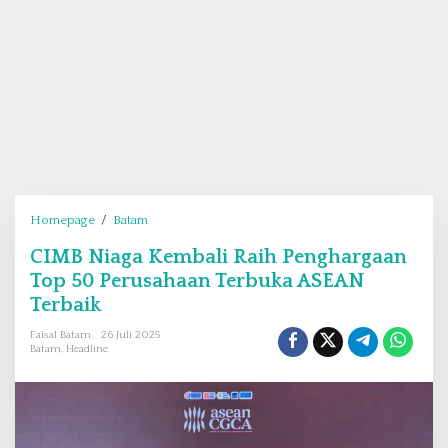
Homepage
/
Batam
C
I
CIMB Niaga Kembali Raih Penghargaan
M
Top 50 Perusahaan Terbuka ASEAN
B
N
Terbaik
i
Faisal Batam
26 Juli 2025
a
Batam
,
Headline
g
a
K
e
m