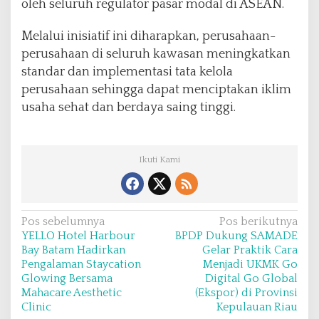
oleh seluruh regulator pasar modal di ASEAN.
Melalui inisiatif ini diharapkan, perusahaan-
perusahaan di seluruh kawasan meningkatkan
standar dan implementasi tata kelola
perusahaan sehingga dapat menciptakan iklim
usaha sehat dan berdaya saing tinggi.
Ikuti Kami
N
Pos sebelumnya
Pos berikutnya
YELLO Hotel Harbour
BPDP Dukung SAMADE
a
Bay Batam Hadirkan
Gelar Praktik Cara
v
Pengalaman Staycation
Menjadi UKMK Go
Glowing Bersama
Digital Go Global
i
Mahacare Aesthetic
(Ekspor) di Provinsi
g
Clinic
Kepulauan Riau