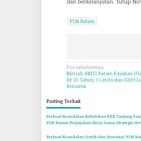
dan berkelanjutan,” tutup Nov
PLN Batam
N
Pos sebelumnya
Meriah, BMTI Batam Rayakan Ul
a
Ke 10 Tahun, 1 Cerita dan 1000 
v
Bersama
i
Posting Terkait
g
a
Perkuat Keandalan Kelistrikan KEK Tanjung Sau
s
PLN Batam Penjajakan Kerja Sama Strategis de
i
Panbil Group
p
Perkuat Keandalan Listrik dan Investasi, PLN B