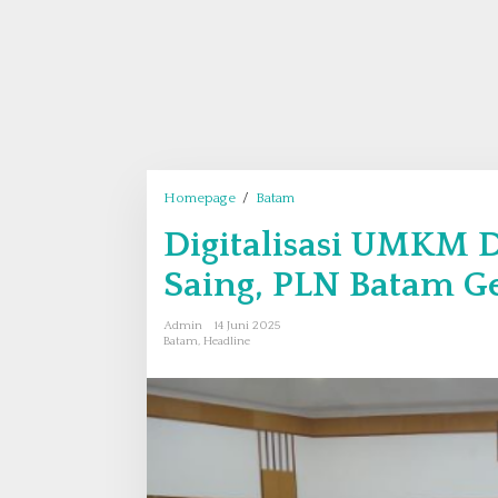
Homepage
/
Batam
D
i
Digitalisasi UMKM 
g
i
Saing, PLN Batam G
t
a
Admin
14 Juni 2025
l
Batam
,
Headline
i
s
a
s
i
U
M