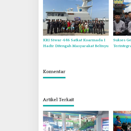
KRI Siwar-646 Satkat Koarmada I
Sukses Ge
Hadir Ditengah Masyarakat Belinyu
Terintegr
Koarmada
dan Sant
Komentar
Artikel Terkait