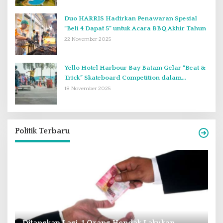
Duo HARRIS Hadirkan Penawaran Spesial
“Beli 4 Dapat 5” untuk Acara BBQ Akhir Tahun
22 November 2025
Yello Hotel Harbour Bay Batam Gelar “Beat &
Trick” Skateboard Competition dalam
Perayaan Anniversary ke-2
18 November 2025
Politik Terbaru
Andra Soni : Perbaiki Pendidikan dan
R