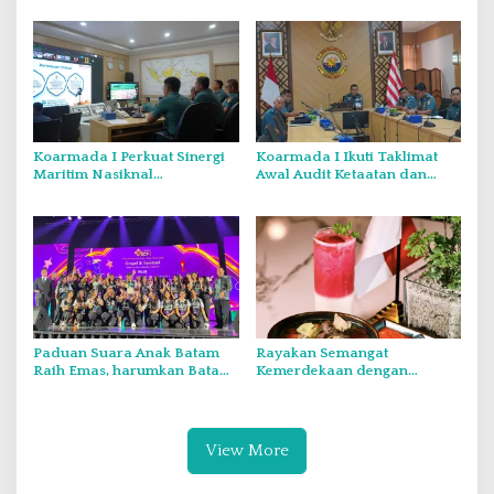
Ketat
Generasi Muda
Koarmada I Perkuat Sinergi
Koarmada I Ikuti Taklimat
Maritim Nasiknal
Awal Audit Ketaatan dan
Kementerian dan Lembaga
Audit Itjen TNI Periode III TA
Melalui Rakor Pengamanan
2026 Secara Vicon
Laut Natuna Utara
Paduan Suara Anak Batam
Rayakan Semangat
Raih Emas, harumkan Batam
Kemerdekaan dengan
di Internasional Choir
Flavours of Nusantara di
Festival di Thailand
Grand Mercure Batam Centre
View More