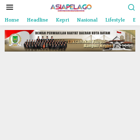
L
e
w
Home
Headline
Kepri
Nasional
Lifestyle
En
a
t
i
k
e
k
o
n
t
e
n