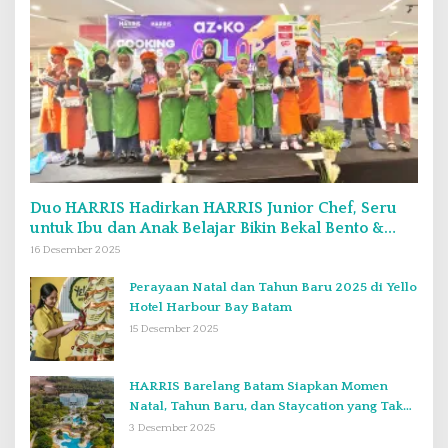
Duo HARRIS Hadirkan HARRIS Junior Chef, Seru
untuk Ibu dan Anak Belajar Bikin Bekal Bento &
Kimbab
16 Desember 2025
Perayaan Natal dan Tahun Baru 2025 di Yello
Hotel Harbour Bay Batam
15 Desember 2025
HARRIS Barelang Batam Siapkan Momen
Natal, Tahun Baru, dan Staycation yang Tak
Terlupakan di Desember 2025
3 Desember 2025