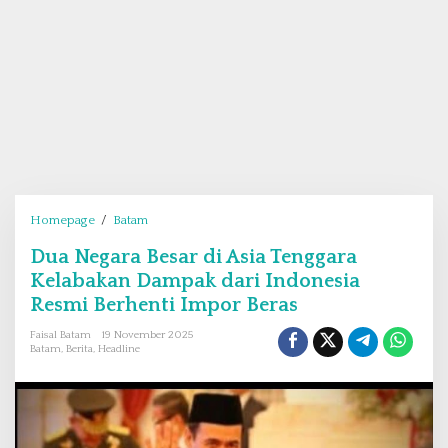
Homepage
/
Batam
D
u
Dua Negara Besar di Asia Tenggara
a
Kelabakan Dampak dari Indonesia
N
e
Resmi Berhenti Impor Beras
g
Faisal Batam
19 November 2025
a
Batam
,
Berita
,
Headline
r
a
B
e
s