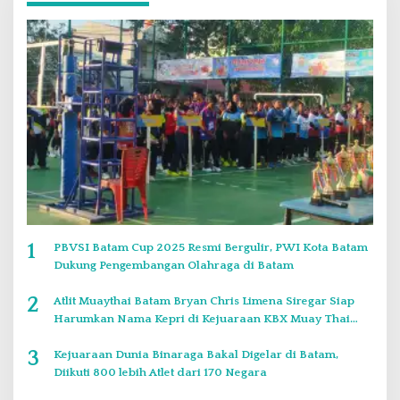
1
PBVSI Batam Cup 2025 Resmi Bergulir, PWI Kota Batam
Dukung Pengembangan Olahraga di Batam
2
Atlit Muaythai Batam Bryan Chris Limena Siregar Siap
Harumkan Nama Kepri di Kejuaraan KBX Muay Thai
Event Singapore
3
Kejuaraan Dunia Binaraga Bakal Digelar di Batam,
Diikuti 800 lebih Atlet dari 170 Negara