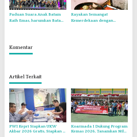
Paduan Suara Anak Batam
Rayakan Semangat
Raih Emas, harumkan Batam
Kemerdekaan dengan
di Internasional Choir
Flavours of Nusantara di
Festival di Thailand
Grand Mercure Batam Centre
Komentar
Artikel Terkait
PWI Kepri Siapkan UKW
Koarmada I Dukung Program
Akbar 2026 Gratis, Siapkan 6
Kemas 2026, Tanamkan Nilai
Kelompok dengan Verifikasi
Kebangsaan Kepada