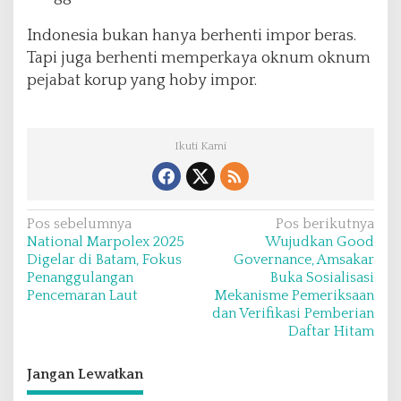
Indonesia bukan hanya berhenti impor beras.
Tapi juga berhenti memperkaya oknum oknum
pejabat korup yang hoby impor.
Ikuti Kami
N
Pos sebelumnya
Pos berikutnya
National Marpolex 2025
Wujudkan Good
a
Digelar di Batam, Fokus
Governance, Amsakar
v
Penanggulangan
Buka Sosialisasi
Pencemaran Laut
Mekanisme Pemeriksaan
i
dan Verifikasi Pemberian
g
Daftar Hitam
a
s
Jangan Lewatkan