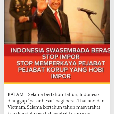
a
r
d
i
A
s
i
a
T
e
n
g
g
a
r
a
K
e
BATAM – Selama bertahun-tahun, Indonesia
l
a
dianggap “pasar besar” bagi beras Thailand dan
b
Vietnam. Selama bertahun tahun masyarakat
a
kita dibodohi pejabat pejabat korup yang