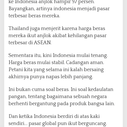
ke Indonesia anjlok hampir 97 persen.
e
Bayangkan, artinya indonesia menjadi pasar
s
terbesar beras mereka.
m
i
B
Thailand juga menjerit karena harga beras
e
mereka ikut anjlok akibat kehilangan pasar
r
terbesar di ASEAN.
h
e
Sementara itu, kini Indonesia mulai tenang.
n
t
Harga beras mulai stabil. Cadangan aman.
i
Petani kita yang selama ini kalah bersaing
I
akhirnya punya napas lebih panjang.
m
p
Ini bukan cuma soal beras. Ini soal kedaulatan
o
r
pangan, tentang bagaimana sebuah negara
B
berhenti bergantung pada produk bangsa lain.
e
r
Dan ketika Indonesia berdiri di atas kaki
a
sendiri… pasar global pun ikut berguncang.
s