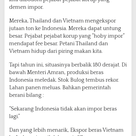
k
demen impor.
a
n
D
Mereka, Thailand dan Vietnam mengekspor
a
jutaan ton ke Indonesia. Mereka dapat untung
m
besar. Pejabat pejabat korup yang “hoby impor”
p
mendapat fee besar. Petani Thailand dan
a
k
Vietnam hidup dari piring makan kita.
d
a
Tapi tahun ini, situasinya berbalik 180 derajat. Di
r
bawah Menteri Amran, produksi beras
i
Indonesia meledak. Stok Bulog tembus rekor.
I
n
Lahan panen meluas. Bahkan pemerintah
d
berani bilang :
o
n
“Sekarang Indonesia tidak akan impor beras
e
lagi.”
s
i
a
Dan yang lebih menarik, Ekspor beras Vietnam
R