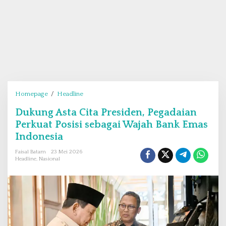
Homepage
/
Headline
D
u
Dukung Asta Cita Presiden, Pegadaian
k
Perkuat Posisi sebagai Wajah Bank Emas
u
n
Indonesia
g
Faisal Batam
23 Mei 2026
A
Headline
,
Nasional
s
t
a
C
i
t
a