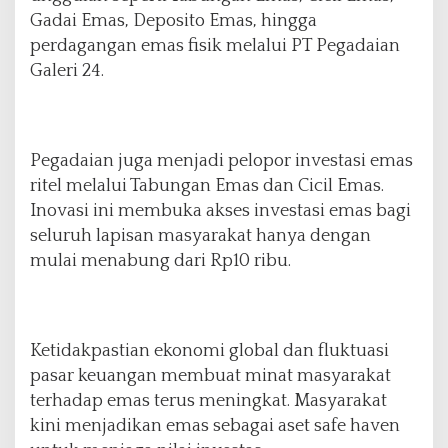
a
Gadai Emas, Deposito Emas, hingga
n
k
perdagangan emas fisik melalui PT Pegadaian
E
Galeri 24.
m
a
s
I
Pegadaian juga menjadi pelopor investasi emas
n
d
ritel melalui Tabungan Emas dan Cicil Emas.
o
Inovasi ini membuka akses investasi emas bagi
n
seluruh lapisan masyarakat hanya dengan
e
mulai menabung dari Rp10 ribu.
s
i
a
Ketidakpastian ekonomi global dan fluktuasi
pasar keuangan membuat minat masyarakat
terhadap emas terus meningkat. Masyarakat
kini menjadikan emas sebagai aset safe haven