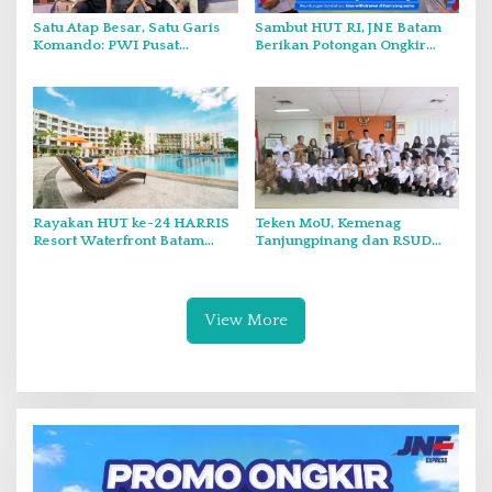
Satu Atap Besar, Satu Garis
Sambut HUT RI, JNE Batam
Komando: PWI Pusat
Berikan Potongan Ongkir
Tegaskan KJK Wajib Tunduk
Hingga Rp5.000
pada PWI Kepri
Rayakan HUT ke-24 HARRIS
Teken MoU, Kemenag
Resort Waterfront Batam
Tanjungpinang dan RSUD
Gelar Giveaway Spesial dan
Raja Ahmad Tabib Perkuat
Diskon Menginap 24 Persen
Layanan Kerohanian Pasien
View More