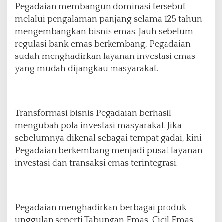
u
Pegadaian membangun dominasi tersebut
a
melalui pengalaman panjang selama 125 tahun
t
mengembangkan bisnis emas. Jauh sebelum
P
regulasi bank emas berkembang, Pegadaian
o
s
sudah menghadirkan layanan investasi emas
i
yang mudah dijangkau masyarakat.
s
i
s
e
Transformasi bisnis Pegadaian berhasil
b
a
mengubah pola investasi masyarakat. Jika
g
sebelumnya dikenal sebagai tempat gadai, kini
a
Pegadaian berkembang menjadi pusat layanan
i
investasi dan transaksi emas terintegrasi.
W
a
j
a
h
Pegadaian menghadirkan berbagai produk
B
unggulan seperti Tabungan Emas, Cicil Emas,