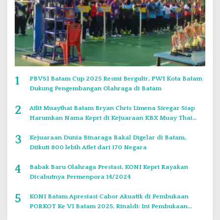
1
PBVSI Batam Cup 2025 Resmi Bergulir, PWI Kota Batam
Dukung Pengembangan Olahraga di Batam
2
Atlit Muaythai Batam Bryan Chris Limena Siregar Siap
Harumkan Nama Kepri di Kejuaraan KBX Muay Thai
Event Singapore
3
Kejuaraan Dunia Binaraga Bakal Digelar di Batam,
Diikuti 800 lebih Atlet dari 170 Negara
4
Babak Baru Olahraga Prestasi, KONI Kepri Rayakan
Dicabutnya Permenpora 14/2024
5
KONI Batam Apresiasi Cabor Akuatik di Pembukaan
PORKOT Ke VI Batam 2025, Rinaldi: Ini Pembukaan
Paling Bagus