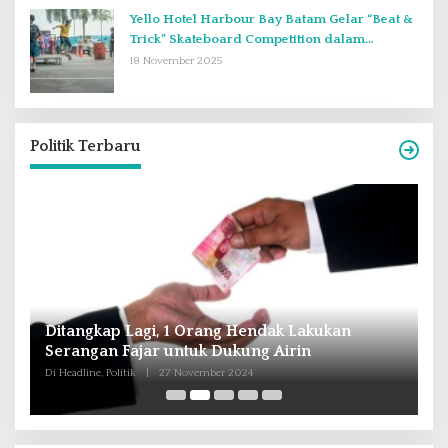
Yello Hotel Harbour Bay Batam Gelar “Beat &
Trick” Skateboard Competition dalam
Perayaan Anniversary ke-2
18 November 2025
Politik Terbaru
Andra Soni : Perbaiki Pendidikan dan
R
Tingkatkan SDM Untuk Banten Lebih Maju
T
M
Di Headline, Nasional, Politik
|
16 Oktober 2024
Di 