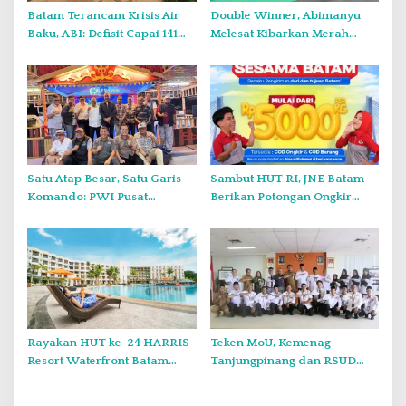
Batam Terancam Krisis Air
Double Winner, Abimanyu
Baku, ABI: Defisit Capai 141
Melesat Kibarkan Merah
Juta Meter Kubik per Tahun
Putih Dua Kali di Thailand
Satu Atap Besar, Satu Garis
Sambut HUT RI, JNE Batam
Komando: PWI Pusat
Berikan Potongan Ongkir
Tegaskan KJK Wajib Tunduk
Hingga Rp5.000
pada PWI Kepri
Rayakan HUT ke-24 HARRIS
Teken MoU, Kemenag
Resort Waterfront Batam
Tanjungpinang dan RSUD
Gelar Giveaway Spesial dan
Raja Ahmad Tabib Perkuat
Diskon Menginap 24 Persen
Layanan Kerohanian Pasien