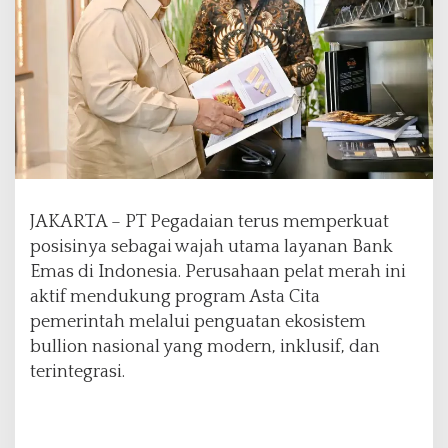
P
r
e
s
i
d
e
n
,
P
e
JAKARTA – PT Pegadaian terus memperkuat
g
posisinya sebagai wajah utama layanan Bank
a
Emas di Indonesia. Perusahaan pelat merah ini
d
aktif mendukung program Asta Cita
a
i
pemerintah melalui penguatan ekosistem
a
bullion nasional yang modern, inklusif, dan
n
terintegrasi.
P
e
r
k