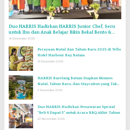
Duo HARRIS Hadirkan HARRIS Junior Chef, Seru
untuk Ibu dan Anak Belajar Bikin Bekal Bento &
Kimbab
16 Desember 2025
Perayaan Natal dan Tahun Baru 2025 di Yello
Hotel Harbour Bay Batam
15 Desember 2025
HARRIS Barelang Batam Siapkan Momen
Natal, Tahun Baru, dan Staycation yang Tak
Terlupakan di Desember 2025
3 Desember 2025
Duo HARRIS Hadirkan Penawaran Spesial
“Beli 4 Dapat 5” untuk Acara BBQ Akhir Tahun
22 November 2025