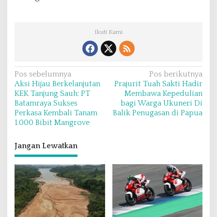
Ikuti Kami
N
Pos sebelumnya
Pos berikutnya
Aksi Hijau Berkelanjutan
Prajurit Tuah Sakti Hadir
a
KEK Tanjung Sauh: PT
Membawa Kepedulian
v
Batamraya Sukses
bagi Warga Ukuneri Di
Perkasa Kembali Tanam
Balik Penugasan di Papua
i
1.000 Bibit Mangrove
g
a
Jangan Lewatkan
s
i
p
o
s