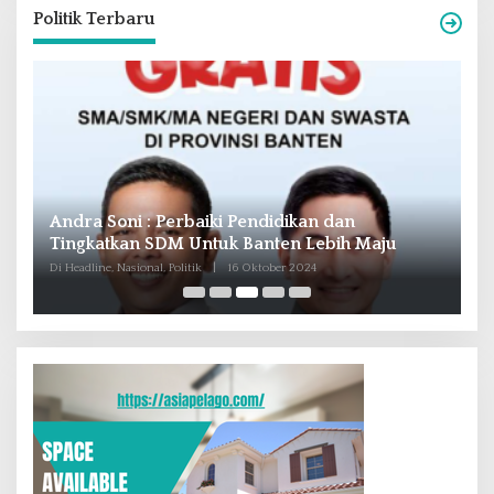
Politik Terbaru
Andra Soni : Perbaiki Pendidikan dan
R
Tingkatkan SDM Untuk Banten Lebih Maju
T
M
Di Headline, Nasional, Politik
|
16 Oktober 2024
Di 