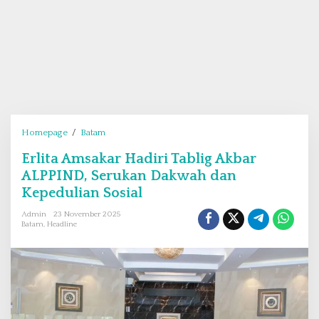
Homepage
/
Batam
E
r
Erlita Amsakar Hadiri Tablig Akbar
l
ALPPIND, Serukan Dakwah dan
i
t
Kepedulian Sosial
a
Admin
23 November 2025
A
Batam
,
Headline
m
s
a
k
a
r
H