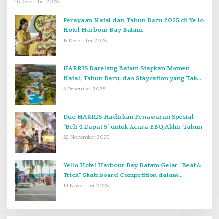
Kimbab
16 Desember 2025
Perayaan Natal dan Tahun Baru 2025 di Yello
Hotel Harbour Bay Batam
15 Desember 2025
HARRIS Barelang Batam Siapkan Momen
Natal, Tahun Baru, dan Staycation yang Tak
Terlupakan di Desember 2025
3 Desember 2025
Duo HARRIS Hadirkan Penawaran Spesial
“Beli 4 Dapat 5” untuk Acara BBQ Akhir Tahun
22 November 2025
Yello Hotel Harbour Bay Batam Gelar “Beat &
Trick” Skateboard Competition dalam
Perayaan Anniversary ke-2
18 November 2025