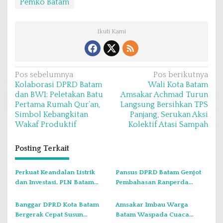
Pemko Batam
Ikuti Kami
N
Pos sebelumnya
Pos berikutnya
Kolaborasi DPRD Batam
Wali Kota Batam
a
dan BWI: Peletakan Batu
Amsakar Achmad Turun
v
Pertama Rumah Qur’an,
Langsung Bersihkan TPS
Simbol Kebangkitan
Panjang, Serukan Aksi
i
Wakaf Produktif
Kolektif Atasi Sampah
g
a
Posting Terkait
s
i
Perkuat Keandalan Listrik
Pansus DPRD Batam Genjot
dan Investasi, PLN Batam
Pembahasan Ranperda
p
Resmi Tanda Tangani PJBTL
Pengelolaan Sampah demi
o
PLTGU 300 MW
Regulasi Berkelanjutan
Banggar DPRD Kota Batam
Amsakar Imbau Warga
s
Bergerak Cepat Susun
Batam Waspada Cuaca