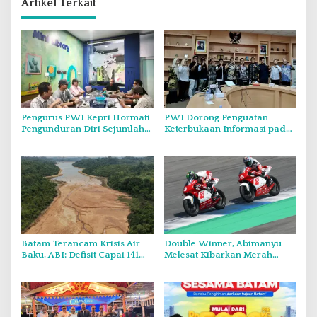
Artikel Terkait
Pengurus PWI Kepri Hormati
PWI Dorong Penguatan
Pengunduran Diri Sejumlah
Keterbukaan Informasi pada
Anggota, Koordinasikan
Forum Konsultasi Publik
Administrasi dengan PWI
Diskominfo Kepri
Pusat
Batam Terancam Krisis Air
Double Winner, Abimanyu
Baku, ABI: Defisit Capai 141
Melesat Kibarkan Merah
Juta Meter Kubik per Tahun
Putih Dua Kali di Thailand