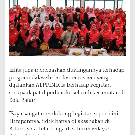
d
u
l
i
a
n
S
o
s
i
a
l
Erlita juga menegaskan dukungannya terhadap
program dakwah dan kemanusiaan yang
dijalankan ALPPIND. Ia berharap kegiatan
serupa dapat diperluas ke seluruh kecamatan di
Kota Batam.
“Saya sangat mendukung kegiatan seperti ini.
Harapannya, tidak hanya dilaksanakan di
Batam Kota, tetapi juga di seluruh wilayah