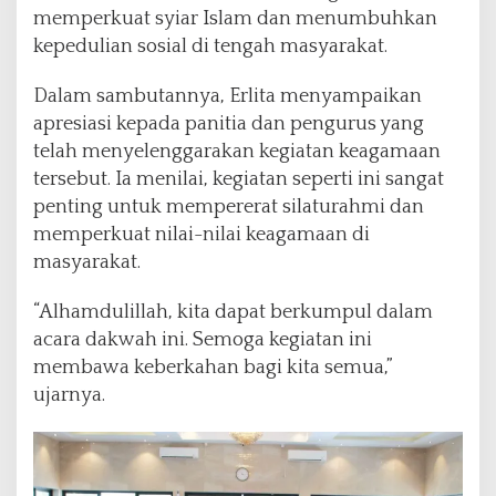
D
memperkuat syiar Islam dan menumbuhkan
,
kepedulian sosial di tengah masyarakat.
S
e
Dalam sambutannya, Erlita menyampaikan
r
apresiasi kepada panitia dan pengurus yang
u
k
telah menyelenggarakan kegiatan keagamaan
a
tersebut. Ia menilai, kegiatan seperti ini sangat
n
penting untuk mempererat silaturahmi dan
D
memperkuat nilai-nilai keagamaan di
a
k
masyarakat.
w
a
“Alhamdulillah, kita dapat berkumpul dalam
h
acara dakwah ini. Semoga kegiatan ini
d
membawa keberkahan bagi kita semua,”
a
n
ujarnya.
K
e
p
e