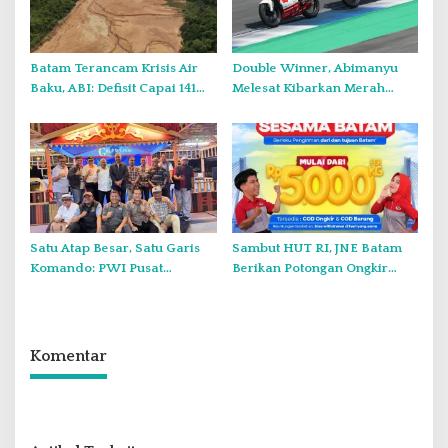
Batam Terancam Krisis Air
Double Winner, Abimanyu
Baku, ABI: Defisit Capai 141
Melesat Kibarkan Merah
Juta Meter Kubik per Tahun
Putih Dua Kali di Thailand
Satu Atap Besar, Satu Garis
Sambut HUT RI, JNE Batam
Komando: PWI Pusat
Berikan Potongan Ongkir
Tegaskan KJK Wajib Tunduk
Hingga Rp5.000
pada PWI Kepri
Komentar