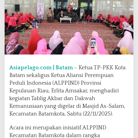
a
d
i
r
i
T
a
b
l
i
Asiapelago.com | Batam –
Ketua TP-PKK Kota
g
A
Batam sekaligus Ketua Aliansi Perempuan
k
Peduli Indonesia (ALPPIND) Provinsi
b
Kepulauan Riau, Erlita Amsakar, menghadiri
a
kegiatan Tablig Akbar dan Dakwah
r
A
Kemanusiaan yang digelar di Masjid As-Salam,
L
Kecamatan Batamkota, Sabtu (22/11/2025).
P
P
Acara ini merupakan inisiatif ALPPIND
I
Kecamatan Batamkota dalam rangka
N