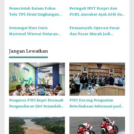
Agenda Pembahasan KUA
Ekstrem
PPAS APBD 2027
Pemerintah Batam Fokus
Peringati HUT Korpri dan
Tata TPS Demi Lingkungan
PGRI, Amsakar Ajak ASN dan
Bersih dan Nyaman
Guru Bergerak Bersama
Semangat Hari Guru
Firmansyah: Operasi Pasar
Nasional Warnai Dataran
dan Pasar Murah Jadi
Engku Putri
Senjata Lawan Inflasi
Jangan Lewatkan
Pengurus PWI Kepri Hormati
PWI Dorong Penguatan
Pengunduran Diri Sejumlah
Keterbukaan Informasi pada
Anggota, Koordinasikan
Forum Konsultasi Publik
Administrasi dengan PWI
Diskominfo Kepri
Pusat