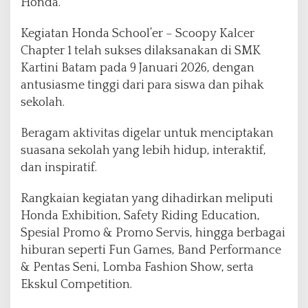
Honda.
d
i
Kegiatan Honda School’er – Scoopy Kalcer
r
Chapter 1 telah sukses dilaksanakan di SMK
k
a
Kartini Batam pada 9 Januari 2026, dengan
n
antusiasme tinggi dari para siswa dan pihak
R
sekolah.
u
a
Beragam aktivitas digelar untuk menciptakan
n
g
suasana sekolah yang lebih hidup, interaktif,
E
dan inspiratif.
k
s
Rangkaian kegiatan yang dihadirkan meliputi
p
Honda Exhibition, Safety Riding Education,
r
e
Spesial Promo & Promo Servis, hingga berbagai
s
hiburan seperti Fun Games, Band Performance
i
& Pentas Seni, Lomba Fashion Show, serta
d
Ekskul Competition.
a
n