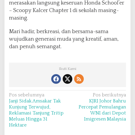
merasakan langsung keseruan Honda School’er
– Scoopy Kalcer Chapter 1 di sekolah masing-
masing.
Mari hadir, berkreasi, dan bersama-sama
wujudkan generasi muda yang kreatif, aman,
dan penuh semangat.
Ikuti Kami
N
Pos sebelumnya
Pos berikutnya
Janji Sidak Amsakar Tak
KJRI Johor Bahru
a
Kunjung Terwujud,
Percepat Pemulangan
v
Reklamasi Tanjung Tritip
WNI dari Depot
Meluas Hingga 31
Imigresen Malaysia
i
Hektare
g