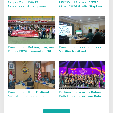
Satgas Yonif 136/TS
PWI Kepri Siapkan UKW
Laksanakan Anjangsana,
Akbar 2026 Gratis, Siapkan 6
Pererat Silaturahmi dan
Kelompok dengan Verifikasi
Kepedulian kepada
Ketat
Masyarakat di Kampung
Wongdama
Koarmada I Dukung Program
Koarmada I Perkuat Sinergi
Kemas 2026, Tanamkan Nilai
Maritim Nasiknal
Kebangsaan Kepada
Kementerian dan Lembaga
Generasi Muda
Melalui Rakor Pengamanan
Laut Natuna Utara
Koarmada I Ikuti Taklimat
Paduan Suara Anak Batam
Awal Audit Ketaatan dan
Raih Emas, harumkan Batam
Audit Itjen TNI Periode III TA
di Internasional Choir
2026 Secara Vicon
Festival di Thailand