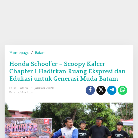
Homepage
/
Batam
H
o
Honda School’er – Scoopy Kalcer
n
Chapter 1 Hadirkan Ruang Ekspresi dan
d
a
Edukasi untuk Generasi Muda Batam
S
Faisal Batam
11 Januari 2026
c
Batam
,
Headline
h
o
o
l
’
e
r