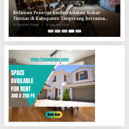
Relawan Penerus Banten Adakan Nobar
A
Timnas di Kabupaten Tangerang Bersama
P
Mahasiswa
Di Headline, Politik
|
15 Oktober 2024
Di 