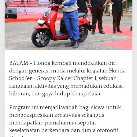
–
S
c
o
o
p
y
K
a
l
c
BATAM – Honda kembali mendekatkan diri
e
dengan generasi muda melalui kegiatan Honda
r
School’er – Scoopy Kalcer Chapter 1, sebuah
C
rangkaian aktivitas yang memadukan edukasi,
h
a
hiburan, dan gaya hidup khas pelajar.
p
t
Program ini menjadi wadah bagi siswa untuk
e
mengekspresikan kreativitas sekaligus
r
mendapatkan pemahaman seputar
1
H
keselamatan berkendara dan dunia otomotif
a