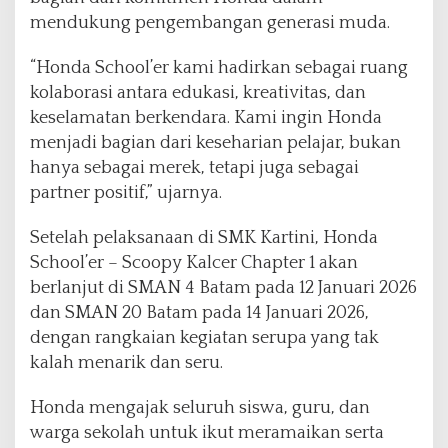
a
mendukung pengembangan generasi muda.
B
a
“Honda School’er kami hadirkan sebagai ruang
t
kolaborasi antara edukasi, kreativitas, dan
a
keselamatan berkendara. Kami ingin Honda
m
menjadi bagian dari keseharian pelajar, bukan
hanya sebagai merek, tetapi juga sebagai
partner positif,” ujarnya.
Setelah pelaksanaan di SMK Kartini, Honda
School’er – Scoopy Kalcer Chapter 1 akan
berlanjut di SMAN 4 Batam pada 12 Januari 2026
dan SMAN 20 Batam pada 14 Januari 2026,
dengan rangkaian kegiatan serupa yang tak
kalah menarik dan seru.
Honda mengajak seluruh siswa, guru, dan
warga sekolah untuk ikut meramaikan serta