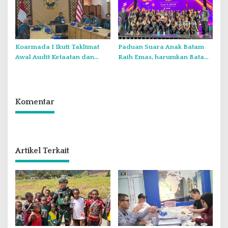
Koarmada I Ikuti Taklimat
Paduan Suara Anak Batam
Awal Audit Ketaatan dan
Raih Emas, harumkan Batam
Audit Itjen TNI Periode III TA
di Internasional Choir
2026 Secara Vicon
Festival di Thailand
Komentar
Artikel Terkait