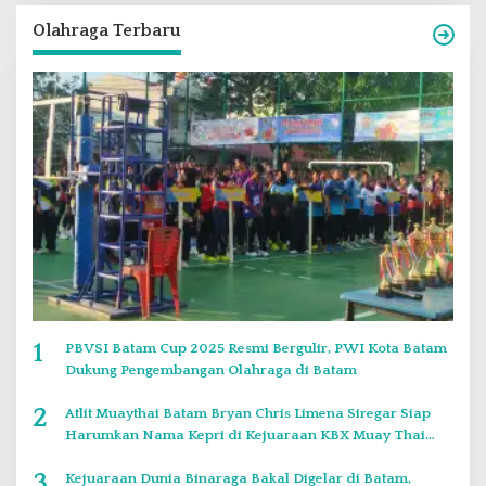
Olahraga Terbaru
1
PBVSI Batam Cup 2025 Resmi Bergulir, PWI Kota Batam
Dukung Pengembangan Olahraga di Batam
2
Atlit Muaythai Batam Bryan Chris Limena Siregar Siap
Harumkan Nama Kepri di Kejuaraan KBX Muay Thai
Event Singapore
3
Kejuaraan Dunia Binaraga Bakal Digelar di Batam,