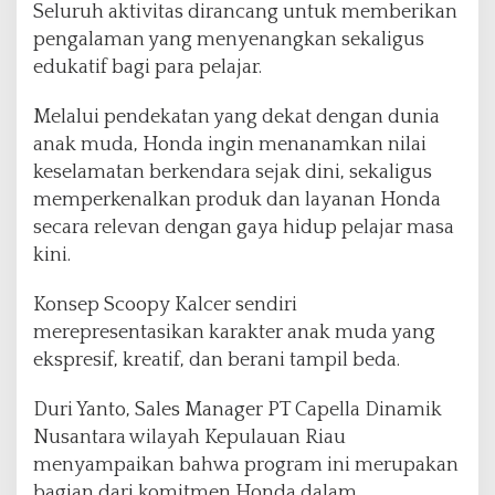
E
Seluruh aktivitas dirancang untuk memberikan
d
pengalaman yang menyenangkan sekaligus
u
edukatif bagi para pelajar.
k
a
Melalui pendekatan yang dekat dengan dunia
s
i
anak muda, Honda ingin menanamkan nilai
u
keselamatan berkendara sejak dini, sekaligus
n
memperkenalkan produk dan layanan Honda
t
secara relevan dengan gaya hidup pelajar masa
u
k
kini.
G
e
Konsep Scoopy Kalcer sendiri
n
merepresentasikan karakter anak muda yang
e
ekspresif, kreatif, dan berani tampil beda.
r
a
s
Duri Yanto, Sales Manager PT Capella Dinamik
i
Nusantara wilayah Kepulauan Riau
M
menyampaikan bahwa program ini merupakan
u
bagian dari komitmen Honda dalam
d