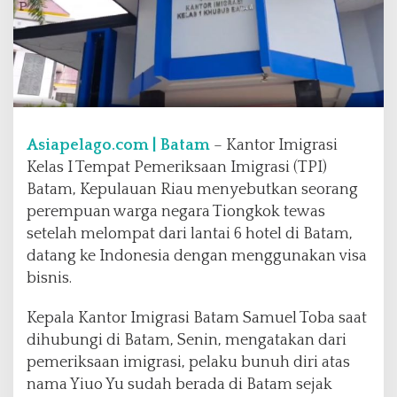
W
N
A
T
i
o
n
g
Asiapelago.com | Batam
– Kantor Imigrasi
k
Kelas I Tempat Pemeriksaan Imigrasi (TPI)
o
Batam, Kepulauan Riau menyebutkan seorang
k
perempuan warga negara Tiongkok tewas
y
a
setelah melompat dari lantai 6 hotel di Batam,
n
datang ke Indonesia dengan menggunakan visa
g
bisnis.
B
u
Kepala Kantor Imigrasi Batam Samuel Toba saat
n
u
dihubungi di Batam, Senin, mengatakan dari
h
pemeriksaan imigrasi, pelaku bunuh diri atas
D
nama Yiuo Yu sudah berada di Batam sejak
i