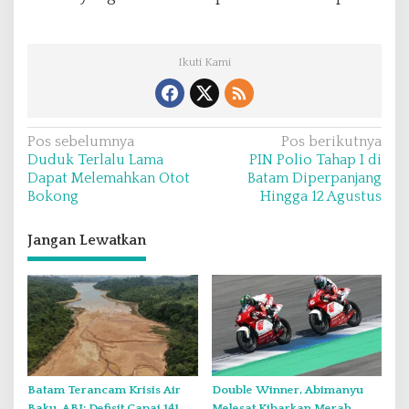
Ikuti Kami
N
Pos sebelumnya
Pos berikutnya
Duduk Terlalu Lama
PIN Polio Tahap I di
a
Dapat Melemahkan Otot
Batam Diperpanjang
v
Bokong
Hingga 12 Agustus
i
Jangan Lewatkan
g
a
s
i
p
o
Batam Terancam Krisis Air
Double Winner, Abimanyu
s
Baku, ABI: Defisit Capai 141
Melesat Kibarkan Merah