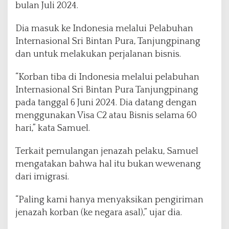
bulan Juli 2024.
r
i
G
Dia masuk ke Indonesia melalui Pelabuhan
u
Internasional Sri Bintan Pura, Tanjungpinang
n
dan untuk melakukan perjalanan bisnis.
a
k
“Korban tiba di Indonesia melalui pelabuhan
a
n
Internasional Sri Bintan Pura Tanjungpinang
V
pada tanggal 6 Juni 2024. Dia datang dengan
i
menggunakan Visa C2 atau Bisnis selama 60
s
hari,” kata Samuel.
a
B
i
Terkait pemulangan jenazah pelaku, Samuel
s
mengatakan bahwa hal itu bukan wewenang
n
dari imigrasi.
i
s
“Paling kami hanya menyaksikan pengiriman
jenazah korban (ke negara asal),” ujar dia.