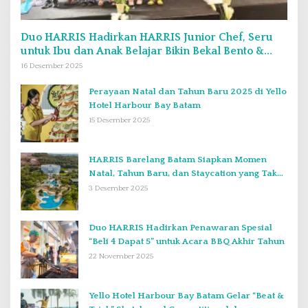
Duo HARRIS Hadirkan HARRIS Junior Chef, Seru
untuk Ibu dan Anak Belajar Bikin Bekal Bento &
Kimbab
16 Desember 2025
Perayaan Natal dan Tahun Baru 2025 di Yello
Hotel Harbour Bay Batam
15 Desember 2025
HARRIS Barelang Batam Siapkan Momen
Natal, Tahun Baru, dan Staycation yang Tak
Terlupakan di Desember 2025
3 Desember 2025
Duo HARRIS Hadirkan Penawaran Spesial
“Beli 4 Dapat 5” untuk Acara BBQ Akhir Tahun
22 November 2025
Yello Hotel Harbour Bay Batam Gelar “Beat &