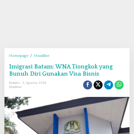
Homepage
/
Headline
I
m
Imigrasi Batam: WNA Tiongkok yang
i
Bunuh Diri Gunakan Visa Bisnis
g
r
Redaksi
5 Agustus 2024
a
Headline
s
i
B
a
t
a
m
: