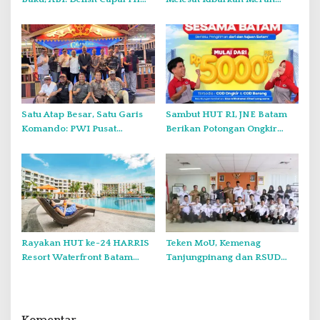
Juta Meter Kubik per Tahun
Putih Dua Kali di Thailand
Satu Atap Besar, Satu Garis
Sambut HUT RI, JNE Batam
Komando: PWI Pusat
Berikan Potongan Ongkir
Tegaskan KJK Wajib Tunduk
Hingga Rp5.000
pada PWI Kepri
Rayakan HUT ke-24 HARRIS
Teken MoU, Kemenag
Resort Waterfront Batam
Tanjungpinang dan RSUD
Gelar Giveaway Spesial dan
Raja Ahmad Tabib Perkuat
Diskon Menginap 24 Persen
Layanan Kerohanian Pasien