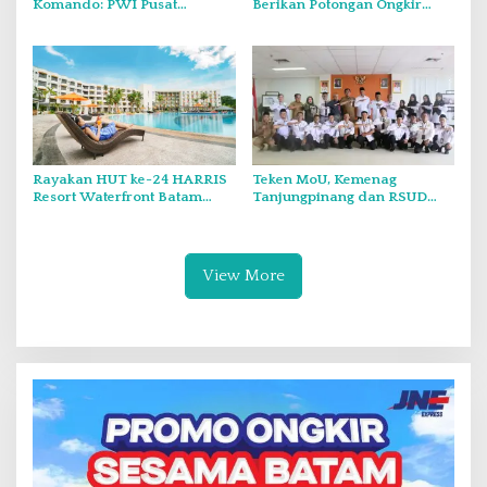
Komando: PWI Pusat
Berikan Potongan Ongkir
Tegaskan KJK Wajib Tunduk
Hingga Rp5.000
pada PWI Kepri
Rayakan HUT ke-24 HARRIS
Teken MoU, Kemenag
Resort Waterfront Batam
Tanjungpinang dan RSUD
Gelar Giveaway Spesial dan
Raja Ahmad Tabib Perkuat
Diskon Menginap 24 Persen
Layanan Kerohanian Pasien
View More