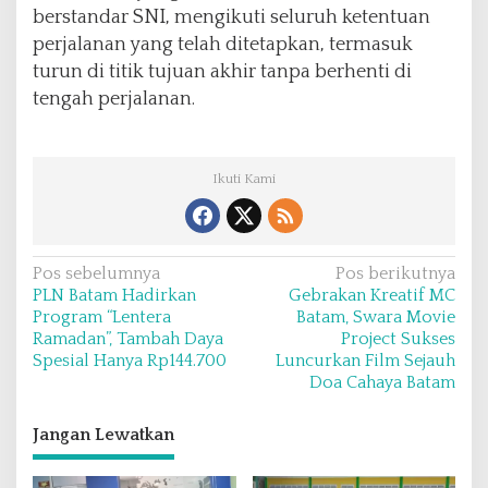
berstandar SNI, mengikuti seluruh ketentuan
perjalanan yang telah ditetapkan, termasuk
turun di titik tujuan akhir tanpa berhenti di
tengah perjalanan.
Ikuti Kami
N
Pos sebelumnya
Pos berikutnya
PLN Batam Hadirkan
Gebrakan Kreatif MC
a
Program “Lentera
Batam, Swara Movie
v
Ramadan”, Tambah Daya
Project Sukses
Spesial Hanya Rp144.700
Luncurkan Film Sejauh
i
Doa Cahaya Batam
g
a
Jangan Lewatkan
s