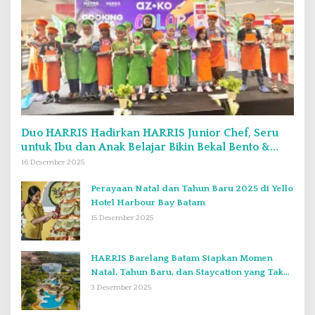
Duo HARRIS Hadirkan HARRIS Junior Chef, Seru
untuk Ibu dan Anak Belajar Bikin Bekal Bento &
Kimbab
16 Desember 2025
Perayaan Natal dan Tahun Baru 2025 di Yello
Hotel Harbour Bay Batam
15 Desember 2025
HARRIS Barelang Batam Siapkan Momen
Natal, Tahun Baru, dan Staycation yang Tak
Terlupakan di Desember 2025
3 Desember 2025