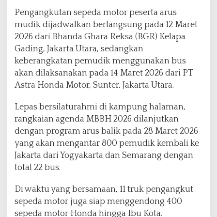
t
u
Pengangkutan sepeda motor peserta arus
k
mudik dijadwalkan berlangsung pada 12 Maret
R
2026 dari Bhanda Ghara Reksa (BGR) Kelapa
i
Gading, Jakarta Utara, sedangkan
b
u
keberangkatan pemudik menggunakan bus
a
akan dilaksanakan pada 14 Maret 2026 dari PT
n
Astra Honda Motor, Sunter, Jakarta Utara.
P
e
Lepas bersilaturahmi di kampung halaman,
m
u
rangkaian agenda MBBH 2026 dilanjutkan
d
dengan program arus balik pada 28 Maret 2026
i
yang akan mengantar 800 pemudik kembali ke
k
Jakarta dari Yogyakarta dan Semarang dengan
total 22 bus.
Di waktu yang bersamaan, 11 truk pengangkut
sepeda motor juga siap menggendong 400
sepeda motor Honda hingga Ibu Kota.