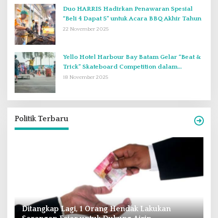
Duo HARRIS Hadirkan Penawaran Spesial
“Beli 4 Dapat 5” untuk Acara BBQ Akhir Tahun
22 November 2025
Yello Hotel Harbour Bay Batam Gelar “Beat &
Trick” Skateboard Competition dalam
Perayaan Anniversary ke-2
18 November 2025
Politik Terbaru
Andra Soni : Perbaiki Pendidikan dan
R