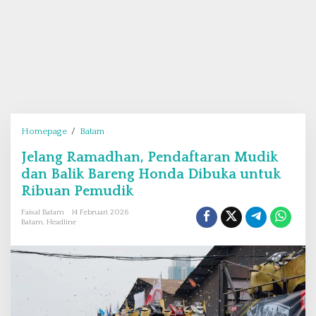
Homepage
/
Batam
J
e
Jelang Ramadhan, Pendaftaran Mudik
l
dan Balik Bareng Honda Dibuka untuk
a
n
Ribuan Pemudik
g
Faisal Batam
14 Februari 2026
R
Batam
,
Headline
a
m
a
d
h
a
n