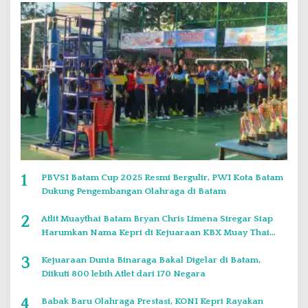
1
PBVSI Batam Cup 2025 Resmi Bergulir, PWI Kota Batam
Dukung Pengembangan Olahraga di Batam
2
Atlit Muaythai Batam Bryan Chris Limena Siregar Siap
Harumkan Nama Kepri di Kejuaraan KBX Muay Thai
Event Singapore
3
Kejuaraan Dunia Binaraga Bakal Digelar di Batam,
Diikuti 800 lebih Atlet dari 170 Negara
4
Babak Baru Olahraga Prestasi, KONI Kepri Rayakan