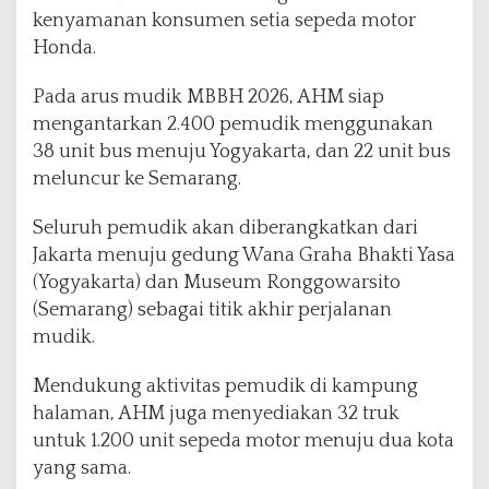
l
kenyamanan konsumen setia sepeda motor
i
Honda.
k
B
Pada arus mudik MBBH 2026, AHM siap
a
r
mengantarkan 2.400 pemudik menggunakan
e
38 unit bus menuju Yogyakarta, dan 22 unit bus
n
meluncur ke Semarang.
g
H
Seluruh pemudik akan diberangkatkan dari
o
n
Jakarta menuju gedung Wana Graha Bhakti Yasa
d
(Yogyakarta) dan Museum Ronggowarsito
a
(Semarang) sebagai titik akhir perjalanan
D
mudik.
i
b
u
Mendukung aktivitas pemudik di kampung
k
halaman, AHM juga menyediakan 32 truk
a
untuk 1.200 unit sepeda motor menuju dua kota
u
yang sama.
n