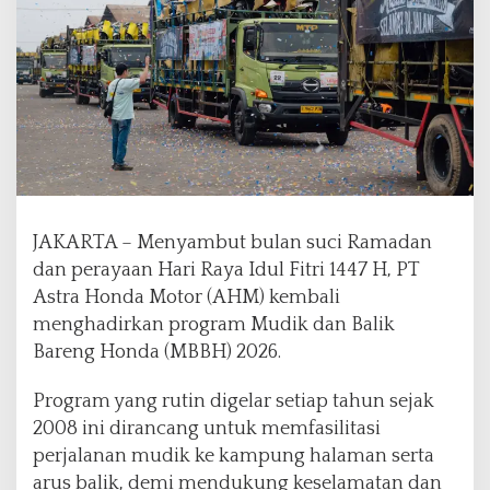
,
P
e
n
d
a
f
t
a
r
a
JAKARTA – Menyambut bulan suci Ramadan
n
dan perayaan Hari Raya Idul Fitri 1447 H, PT
M
Astra Honda Motor (AHM) kembali
u
menghadirkan program Mudik dan Balik
d
i
Bareng Honda (MBBH) 2026.
k
d
Program yang rutin digelar setiap tahun sejak
a
2008 ini dirancang untuk memfasilitasi
n
perjalanan mudik ke kampung halaman serta
B
a
arus balik, demi mendukung keselamatan dan