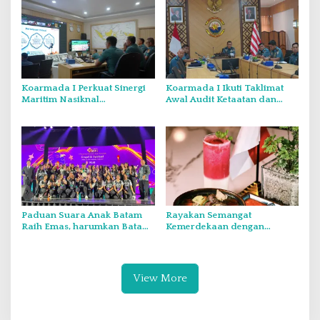
Koarmada I Perkuat Sinergi
Koarmada I Ikuti Taklimat
Maritim Nasiknal
Awal Audit Ketaatan dan
Kementerian dan Lembaga
Audit Itjen TNI Periode III TA
Melalui Rakor Pengamanan
2026 Secara Vicon
Laut Natuna Utara
Paduan Suara Anak Batam
Rayakan Semangat
Raih Emas, harumkan Batam
Kemerdekaan dengan
di Internasional Choir
Flavours of Nusantara di
Festival di Thailand
Grand Mercure Batam Centre
View More