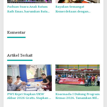
Paduan Suara Anak Batam
Rayakan Semangat
Raih Emas, harumkan Batam
Kemerdekaan dengan
di Internasional Choir
Flavours of Nusantara di
Festival di Thailand
Grand Mercure Batam Centre
Komentar
Artikel Terkait
PWI Kepri Siapkan UKW
Koarmada I Dukung Program
Akbar 2026 Gratis, Siapkan 6
Kemas 2026, Tanamkan Nilai
Kelompok dengan Verifikasi
Kebangsaan Kepada
Ketat
Generasi Muda