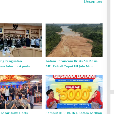
Desember
ng Penguatan
Batam Terancam Krisis Air Baku,
aan Informasi pada
ABI: Defisit Capai 141 Juta Meter
sultasi Publik
Kubik per Tahun
o Kepri
 Besar, Satu Garis
Sambut HUT RI, JNE Batam Berikan