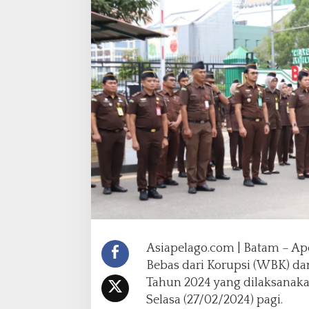
i
B
a
t
a
m
L
a
k
s
a
n
a
k
a
n
A
p
Asiapelago.com | Batam – A
e
Bebas dari Korupsi (WBK) da
l
Tahun 2024 yang dilaksanaka
P
e
Selasa (27/02/2024) pagi.