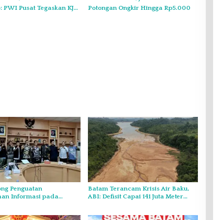
 PWI Pusat Tegaskan KJK
Potongan Ongkir Hingga Rp5.000
nduk pada PWI Kepri
ng Penguatan
Batam Terancam Krisis Air Baku,
aan Informasi pada
ABI: Defisit Capai 141 Juta Meter
sultasi Publik
Kubik per Tahun
o Kepri