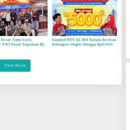
 Besar, Satu Garis
Sambut HUT RI, JNE Batam Berikan
 PWI Pusat Tegaskan KJK
Potongan Ongkir Hingga Rp5.000
nduk pada PWI Kepri
View More
Gelar Syukuran Atas Kemenangan
Maulana-Diza, MPC Pemuda
Pancasila Siap Kawal Sampai
Di Headline, Politik
|
11 Desember 2024
Pelantikan