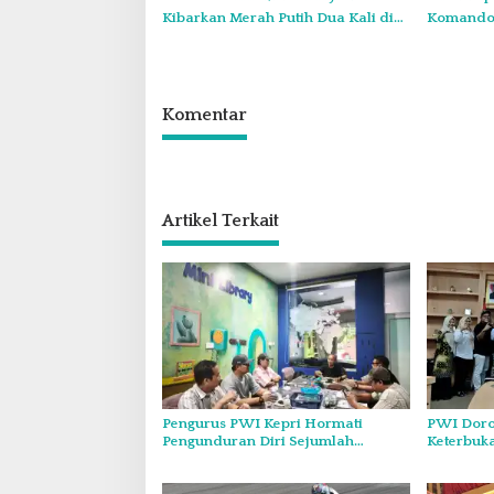
Kibarkan Merah Putih Dua Kali di
Komando:
Thailand
Wajib Tu
Komentar
Artikel Terkait
Pengurus PWI Kepri Hormati
PWI Doro
Pengunduran Diri Sejumlah
Keterbuk
Anggota, Koordinasikan
Forum Kon
Administrasi dengan PWI Pusat
Diskominf