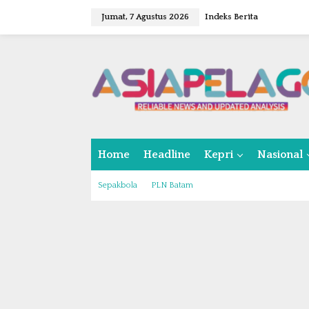
L
Jumat, 7 Agustus 2026
Indeks Berita
e
w
a
t
i
k
e
k
o
n
Home
Headline
Kepri
Nasional
t
e
n
Sepakbola
PLN Batam