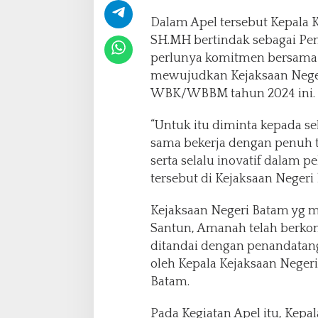
m
b
Dalam Apel tersebut Kepala K
a
SH.MH bertindak sebagai P
n
perlunya komitmen bersama 
g
u
mewujudkan Kejaksaan Neger
n
WBK/WBBM tahun 2024 ini.
a
n
“Untuk itu diminta kepada s
Z
sama bekerja dengan penuh 
o
n
serta selalu inovatif dalam
a
tersebut di Kejaksaan Negeri 
I
n
Kejaksaan Negeri Batam yg me
t
Santun, Amanah telah berko
e
g
ditandai dengan penandatan
r
oleh Kepala Kejaksaan Neger
i
Batam.
t
a
Pada Kegiatan Apel itu, Ke
s