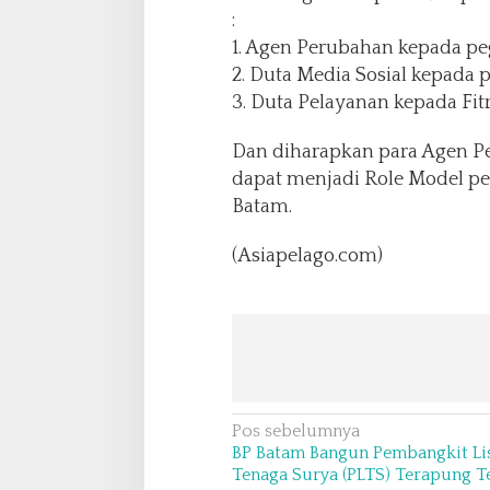
d
:
e
1. Agen Perubahan kepada pe
n
2. Duta Media Sosial kepada 
g
3. Duta Pelayanan kepada Fit
a
n
t
Dan diharapkan para Agen Pe
a
dapat menjadi Role Model pel
g
Batam.
l
i
(Asiapelago.com)
n
e
"
B
I
S
A
"
N
Pos sebelumnya
BP Batam Bangun Pembangkit Lis
a
Tenaga Surya (PLTS) Terapung T