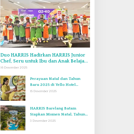
Duo HARRIS Hadirkan HARRIS Junior
Chef, Seru untuk Ibu dan Anak Belajar
Bikin Bekal Bento & Kimbab
16 Desember 2025
Perayaan Natal dan Tahun
Baru 2025 di Yello Hotel
Harbour Bay Batam
15 Desember 2025
HARRIS Barelang Batam
Siapkan Momen Natal, Tahun
Baru, dan Staycation yang Tak
3 Desember 2025
Terlupakan di Desember 2025