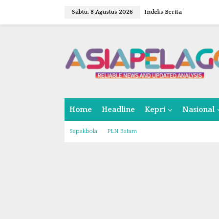
L
Sabtu, 8 Agustus 2026
Indeks Berita
e
w
a
t
i
k
e
k
o
n
Home
Headline
Kepri
Nasional
t
e
n
Sepakbola
PLN Batam