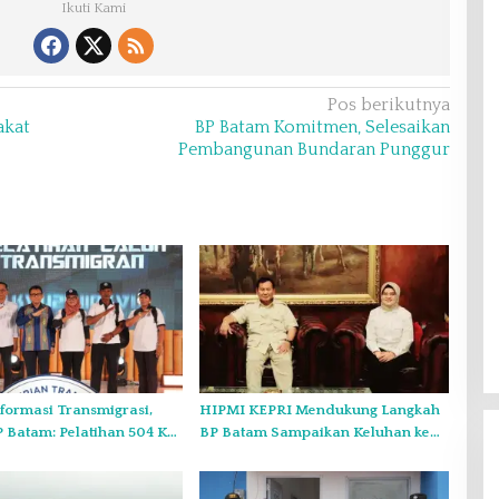
Ikuti Kami
Pos berikutnya
akat
BP Batam Komitmen, Selesaikan
Pembangunan Bundaran Punggur
formasi Transmigrasi,
HIPMI KEPRI Mendukung Langkah
 Batam: Pelatihan 504 KK
BP Batam Sampaikan Keluhan ke
ansmigran Rempang Eco-
Presiden Terkait Tumpang Tindih
akan Peluang Ekonomi
Aturan Di Batam