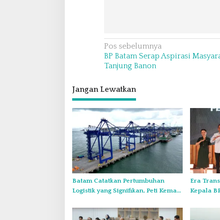
N
Pos sebelumnya
BP Batam Serap Aspirasi Masyar
a
Tanjung Banon
v
i
Jangan Lewatkan
g
a
s
i
p
o
Batam Catatkan Pertumbuhan
Era Trans
s
Logistik yang Signifikan, Peti Kemas
Kepala BP
hingga General Cargo Tumbuh 2
Calon Tr
Digit
City Cipt