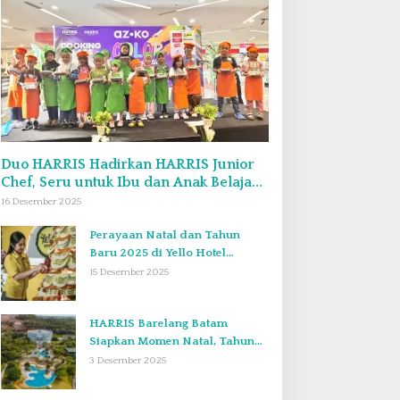
Duo HARRIS Hadirkan HARRIS Junior
Chef, Seru untuk Ibu dan Anak Belajar
Bikin Bekal Bento & Kimbab
16 Desember 2025
Perayaan Natal dan Tahun
Baru 2025 di Yello Hotel
Harbour Bay Batam
15 Desember 2025
HARRIS Barelang Batam
Siapkan Momen Natal, Tahun
Baru, dan Staycation yang Tak
3 Desember 2025
Terlupakan di Desember 2025