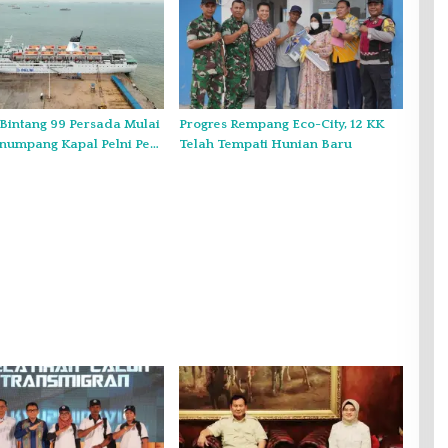
Bintang 99 Persada Mulai
Progres Rempang Eco-City, 12 KK
numpang Kapal Pelni Per
Telah Tempati Hunian Baru
4 Desember 2024