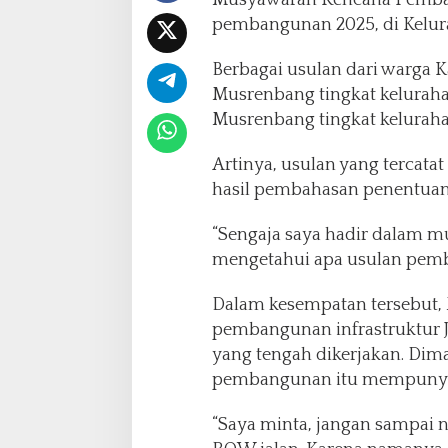
Musyawarah Rencana Pemban
D
u
pembangunan 2025, di Kelur
k
u
Berbagai usulan dari warg
n
Musrenbang tingkat keluraha
g
Musrenbang tingkat kelurah
P
e
m
Artinya, usulan yang terca
b
hasil pembahasan penentuan u
a
n
“Sengaja saya hadir dalam mu
g
mengetahui apa usulan pemba
u
n
a
Dalam kesempatan tersebu
n
pembangunan infrastruktur 
J
yang tengah dikerjakan. Dima
a
pembangunan itu mempunya
l
a
n
“Saya minta, jangan sampa
Y