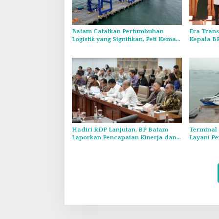
Batam Catatkan Pertumbuhan
Era Trans
Logistik yang Signifikan, Peti Kemas
Kepala BP
hingga General Cargo Tumbuh 2
Calon Tr
Digit
City Cipt
Baru
Hadiri RDP Lanjutan, BP Batam
Terminal 
Laporkan Pencapaian Kinerja dan
Layani Pe
Rencana Pengembangan Batam
Tanggal 