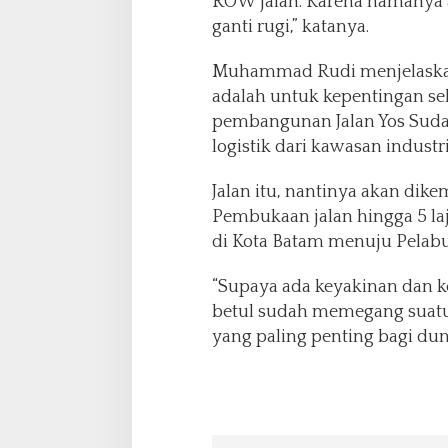
ROW jalan. Karena namanya ase
o
ganti rugi,” katanya.
s
S
Muhammad Rudi menjelaskan,
u
d
adalah untuk kepentingan se
a
pembangunan Jalan Yos Suda
r
logistik dari kawasan indus
s
o
Jalan itu, nantinya akan dike
Pembukaan jalan hingga 5 laj
di Kota Batam menuju Pelab
“Supaya ada keyakinan dan k
betul sudah memegang suatu
yang paling penting bagi duni