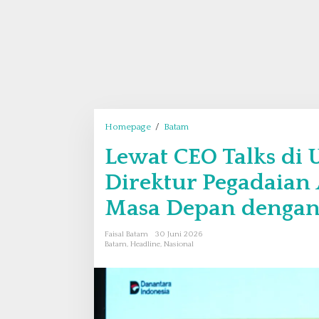
Homepage
/
Batam
L
e
Lewat CEO Talks di 
w
a
Direktur Pegadaian 
t
C
Masa Depan dengan 
E
O
Faisal Batam
30 Juni 2026
T
Batam
,
Headline
,
Nasional
a
l
k
s
d