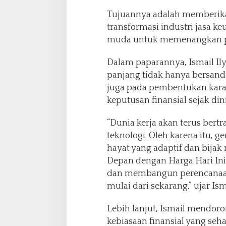
d
e
Tujuannya adalah memberik
n
transformasi industri jasa k
g
muda untuk memenangkan per
a
n
Dalam paparannya, Ismail I
H
a
panjang tidak hanya bersanda
r
juga pada pembentukan kara
g
keputusan finansial sejak dini
a
H
“Dunia kerja akan terus ber
a
r
teknologi. Oleh karena itu, 
i
hayat yang adaptif dan bijak
I
Depan dengan Harga Hari Ini’
n
dan membangun perencanaan 
i
mulai dari sekarang,” ujar Ism
Lebih lanjut, Ismail mendo
kebiasaan finansial yang se