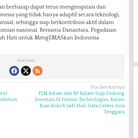
an berharap dapat terus menginspirasi dan
esia yang tidak hanya adaptif secara teknologi,
ansial, sehingga siap berkontribusi aktif dalam
mian nasional. Bersama Danantara, Pegadaian
nuh Hati untuk MengEMASkan Indonesia.
Ikuti Kami
Pos berikutnya
tut
PLN Batam dan BP Batam Siap Dukung
 Sebelum
Investasi AI Firmus Technologies, Batam
Kian Kokoh Jadi Hub Data Center Asia
Tenggara
Gelar Syukuran Atas Kemenangan
Maulana-Diza, MPC Pemuda
Pancasila Siap Kawal Sampai
Di Headline, Politik
|
11 Desember 2024
Pelantikan