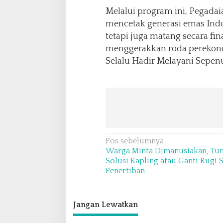
Melalui program ini, Pegadai
mencetak generasi emas Indon
tetapi juga matang secara fin
menggerakkan roda perekono
Selalu Hadir Melayani Sepe
N
Pos sebelumnya
Warga Minta Dimanusiakan, Tun
a
Solusi Kapling atau Ganti Rugi
v
Penertiban
i
g
Jangan Lewatkan
a