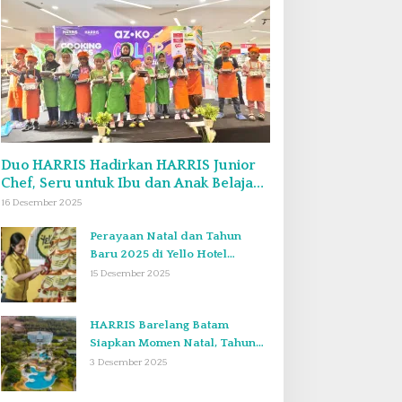
Duo HARRIS Hadirkan HARRIS Junior
Chef, Seru untuk Ibu dan Anak Belajar
Bikin Bekal Bento & Kimbab
16 Desember 2025
Perayaan Natal dan Tahun
Baru 2025 di Yello Hotel
Harbour Bay Batam
15 Desember 2025
HARRIS Barelang Batam
Siapkan Momen Natal, Tahun
Baru, dan Staycation yang Tak
3 Desember 2025
Terlupakan di Desember 2025