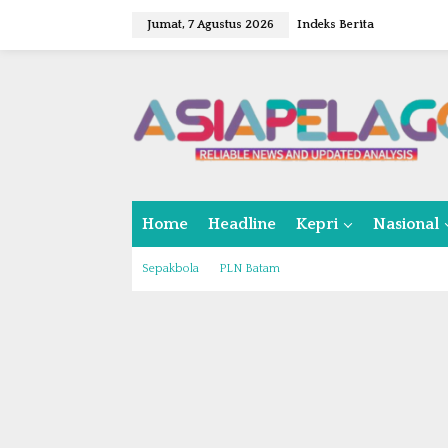
L
Jumat, 7 Agustus 2026
Indeks Berita
e
w
a
t
i
k
e
k
o
n
Home
Headline
Kepri
Nasional
t
e
n
Sepakbola
PLN Batam