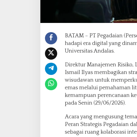
r
a
s
i
M
u
BATAM – PT Pegadaian (Pers
d
hadapi era digital yang dinam
a
Universitas Andalas.
“
B
Direktur Manajemen Risiko, L
e
l
Ismail Ilyas membagikan str
i
wisudawan untuk memperkua
M
emas melalui pemahaman lit
a
kemampuan perencanaan keua
s
a
pada Senin (29/06/2026).
D
e
Acara yang mengusung tema “
p
Peran Strategis Pegadaian d
a
sebagai ruang kolaborasi inte
n