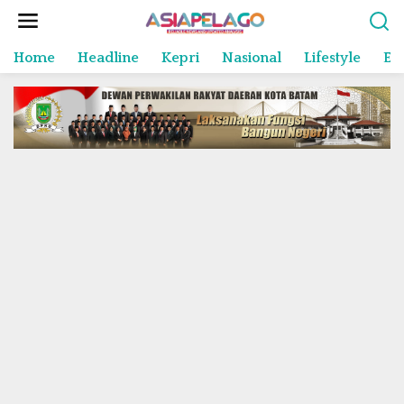
L
e
w
Home
Headline
Kepri
Nasional
Lifestyle
En
a
t
i
k
e
k
o
n
t
e
n