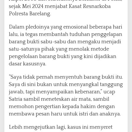
i
sejak Mei 2024 menjabat Kasat Resnarkoba
v
Polresta Barelang.
o
n
Dalam pledoinya yang emosional beberapa hari
i
lalu, ia tegas membantah tuduhan penggelapan
s
S
barang bukti sabu-sabu dan mengaku menjadi
e
satu-satunya pihak yang menolak metode
u
pengelolaan barang bukti yang kini dijadikan
m
dasar kasusnya.
u
r
H
“Saya tidak pernah menyentuh barang bukti itu.
i
Saya di sini bukan untuk menyangkal tanggung
d
jawab, tapi menyampaikan kebenaran,” ucap
u
Satria sambil meneteskan air mata, sambil
p
memohon pengertian kepada hakim dengan
membawa pesan haru untuk istri dan anaknya.
Lebih mengejutkan lagi, kasus ini menyeret