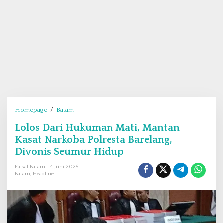
Homepage
/
Batam
L
o
Lolos Dari Hukuman Mati, Mantan
l
Kasat Narkoba Polresta Barelang,
o
s
Divonis Seumur Hidup
D
Faisal Batam
4 Juni 2025
a
Batam
,
Headline
r
i
H
u
k