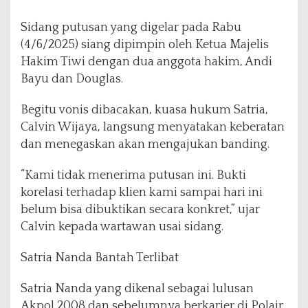
r
k
Sidang putusan yang digelar pada Rabu
o
(4/6/2025) siang dipimpin oleh Ketua Majelis
b
a
Hakim Tiwi dengan dua anggota hakim, Andi
P
Bayu dan Douglas.
o
l
Begitu vonis dibacakan, kuasa hukum Satria,
r
Calvin Wijaya, langsung menyatakan keberatan
e
s
dan menegaskan akan mengajukan banding.
t
a
“Kami tidak menerima putusan ini. Bukti
B
korelasi terhadap klien kami sampai hari ini
a
belum bisa dibuktikan secara konkret,” ujar
r
e
Calvin kepada wartawan usai sidang.
l
a
Satria Nanda Bantah Terlibat
n
g
Satria Nanda yang dikenal sebagai lulusan
,
Akpol 2008 dan sebelumnya berkarier di Polair,
D