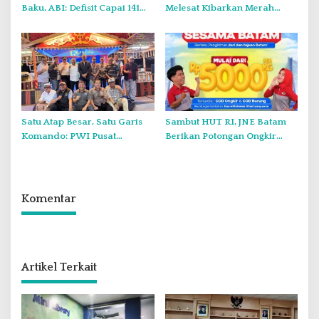
Baku, ABI: Defisit Capai 141
Melesat Kibarkan Merah
Juta Meter Kubik per Tahun
Putih Dua Kali di Thailand
Satu Atap Besar, Satu Garis
Sambut HUT RI, JNE Batam
Komando: PWI Pusat
Berikan Potongan Ongkir
Tegaskan KJK Wajib Tunduk
Hingga Rp5.000
pada PWI Kepri
Komentar
Artikel Terkait