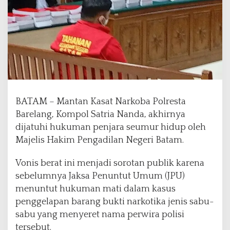
u
m
a
n
M
a
t
i
,
M
BATAM – Mantan Kasat Narkoba Polresta
a
Barelang, Kompol Satria Nanda, akhirnya
n
dijatuhi hukuman penjara seumur hidup oleh
t
Majelis Hakim Pengadilan Negeri Batam.
a
n
K
Vonis berat ini menjadi sorotan publik karena
a
sebelumnya Jaksa Penuntut Umum (JPU)
s
menuntut hukuman mati dalam kasus
a
penggelapan barang bukti narkotika jenis sabu-
t
N
sabu yang menyeret nama perwira polisi
a
tersebut.