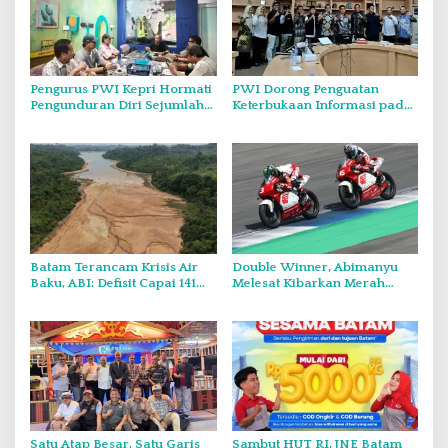
Pengurus PWI Kepri Hormati
PWI Dorong Penguatan
Pengunduran Diri Sejumlah
Keterbukaan Informasi pada
Anggota, Koordinasikan
Forum Konsultasi Publik
Administrasi dengan PWI
Diskominfo Kepri
Pusat
Batam Terancam Krisis Air
Double Winner, Abimanyu
Baku, ABI: Defisit Capai 141
Melesat Kibarkan Merah
Juta Meter Kubik per Tahun
Putih Dua Kali di Thailand
Satu Atap Besar, Satu Garis
Sambut HUT RI, JNE Batam