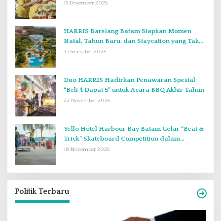
15 Desember 2025
HARRIS Barelang Batam Siapkan Momen
Natal, Tahun Baru, dan Staycation yang Tak
Terlupakan di Desember 2025
3 Desember 2025
Duo HARRIS Hadirkan Penawaran Spesial
“Beli 4 Dapat 5” untuk Acara BBQ Akhir Tahun
22 November 2025
Yello Hotel Harbour Bay Batam Gelar “Beat &
Trick” Skateboard Competition dalam
Perayaan Anniversary ke-2
18 November 2025
Politik Terbaru