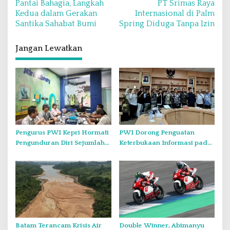
Pantai Bahagia, Langkah
PT Srimas Raya
v
Kedua dalam Gerakan
Internasional di Palm
Santika Sahabat Bumi
Spring Diduga Tanpa Izin
i
g
Jangan Lewatkan
a
s
i
p
o
s
Pengurus PWI Kepri Hormati
PWI Dorong Penguatan
Pengunduran Diri Sejumlah
Keterbukaan Informasi pada
Anggota, Koordinasikan
Forum Konsultasi Publik
Administrasi dengan PWI
Diskominfo Kepri
Pusat
Batam Terancam Krisis Air
Double Winner, Abimanyu