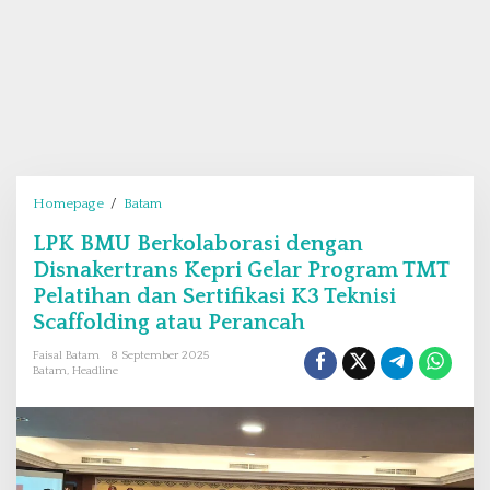
Homepage
/
Batam
L
P
LPK BMU Berkolaborasi dengan
K
Disnakertrans Kepri Gelar Program TMT
B
M
Pelatihan dan Sertifikasi K3 Teknisi
U
Scaffolding atau Perancah
B
Faisal Batam
8 September 2025
e
Batam
,
Headline
r
k
o
l
a
b