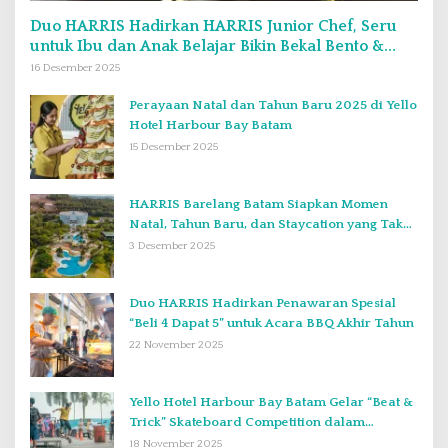
Duo HARRIS Hadirkan HARRIS Junior Chef, Seru
untuk Ibu dan Anak Belajar Bikin Bekal Bento &
Kimbab
16 Desember 2025
Perayaan Natal dan Tahun Baru 2025 di Yello
Hotel Harbour Bay Batam
15 Desember 2025
HARRIS Barelang Batam Siapkan Momen
Natal, Tahun Baru, dan Staycation yang Tak
Terlupakan di Desember 2025
3 Desember 2025
Duo HARRIS Hadirkan Penawaran Spesial
“Beli 4 Dapat 5” untuk Acara BBQ Akhir Tahun
22 November 2025
Yello Hotel Harbour Bay Batam Gelar “Beat &
Trick” Skateboard Competition dalam
Perayaan Anniversary ke-2
18 November 2025