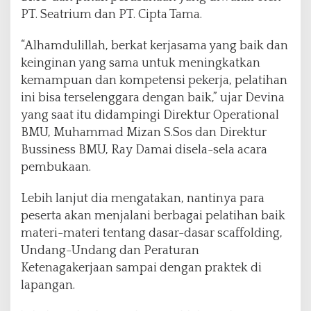
P
PT. Seatrium dan PT. Cipta Tama.
e
l
a
“Alhamdulillah, berkat kerjasama yang baik dan
t
keinginan yang sama untuk meningkatkan
i
kemampuan dan kompetensi pekerja, pelatihan
h
ini bisa terselenggara dengan baik,” ujar Devina
a
n
yang saat itu didampingi Direktur Operational
d
BMU, Muhammad Mizan S.Sos dan Direktur
a
Bussiness BMU, Ray Damai disela-sela acara
n
pembukaan.
S
e
r
Lebih lanjut dia mengatakan, nantinya para
t
peserta akan menjalani berbagai pelatihan baik
i
materi-materi tentang dasar-dasar scaffolding,
f
Undang-Undang dan Peraturan
i
k
Ketenagakerjaan sampai dengan praktek di
a
lapangan.
s
i