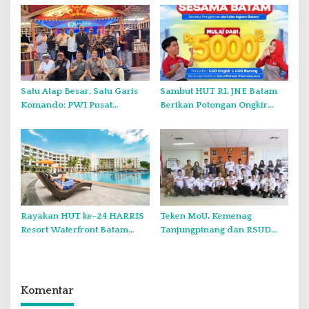
Satu Atap Besar, Satu Garis
Sambut HUT RI, JNE Batam
Komando: PWI Pusat
Berikan Potongan Ongkir
Tegaskan KJK Wajib Tunduk
Hingga Rp5.000
pada PWI Kepri
Rayakan HUT ke-24 HARRIS
Teken MoU, Kemenag
Resort Waterfront Batam
Tanjungpinang dan RSUD
Gelar Giveaway Spesial dan
Raja Ahmad Tabib Perkuat
Diskon Menginap 24 Persen
Layanan Kerohanian Pasien
Komentar