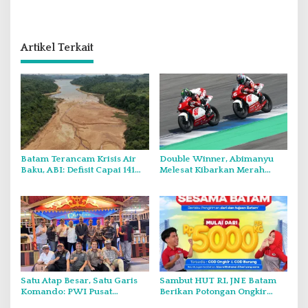
Artikel Terkait
Batam Terancam Krisis Air
Double Winner, Abimanyu
Baku, ABI: Defisit Capai 141
Melesat Kibarkan Merah
Juta Meter Kubik per Tahun
Putih Dua Kali di Thailand
Satu Atap Besar, Satu Garis
Sambut HUT RI, JNE Batam
Komando: PWI Pusat
Berikan Potongan Ongkir
Tegaskan KJK Wajib Tunduk
Hingga Rp5.000