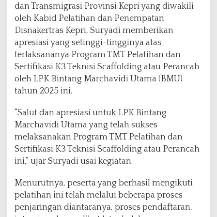
a
dan Transmigrasi Provinsi Kepri yang diwakili
u
oleh Kabid Pelatihan dan Penempatan
P
Disnakertras Kepri, Suryadi memberikan
e
apresiasi yang setinggi-tingginya atas
r
a
terlaksananya Program TMT Pelatihan dan
n
Sertifikasi K3 Teknisi Scaffolding atau Perancah
c
oleh LPK Bintang Marchavidi Utama (BMU)
a
tahun 2025 ini.
h
“Salut dan apresiasi untuk LPK Bintang
Marchavidi Utama yang telah sukses
melaksanakan Program TMT Pelatihan dan
Sertifikasi K3 Teknisi Scaffolding atau Perancah
ini,” ujar Suryadi usai kegiatan.
Menurutnya, peserta yang berhasil mengikuti
pelatihan ini telah melalui beberapa proses
penjaringan diantaranya, proses pendaftaran,