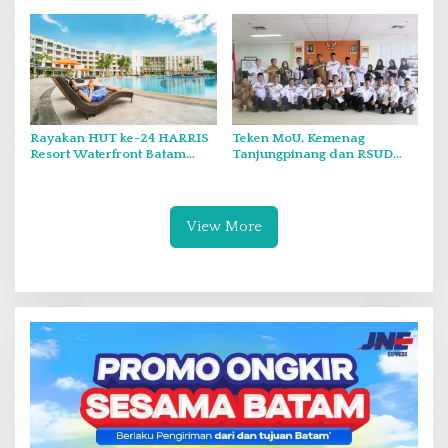
pada PWI Kepri
Rayakan HUT ke-24 HARRIS
Teken MoU, Kemenag
Resort Waterfront Batam
Tanjungpinang dan RSUD
Gelar Giveaway Spesial dan
Raja Ahmad Tabib Perkuat
Diskon Menginap 24 Persen
Layanan Kerohanian Pasien
View More