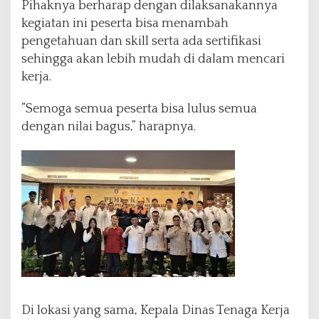
Pihaknya berharap dengan dilaksanakannya
K
kegiatan ini peserta bisa menambah
3
T
pengetahuan dan skill serta ada sertifikasi
e
sehingga akan lebih mudah di dalam mencari
k
kerja.
n
i
“Semoga semua peserta bisa lulus semua
s
i
dengan nilai bagus,” harapnya.
S
c
a
f
f
o
l
d
i
n
g
a
Di lokasi yang sama, Kepala Dinas Tenaga Kerja
t