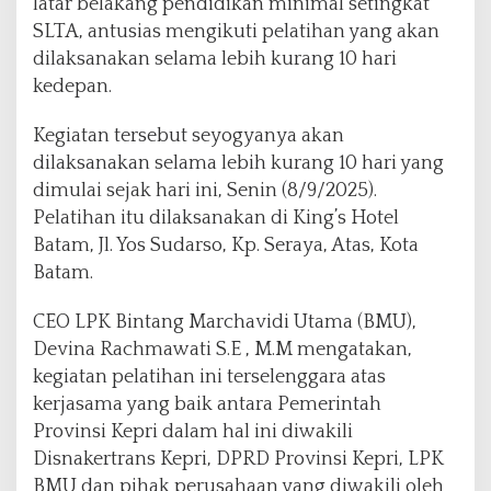
latar belakang pendidikan minimal setingkat
n
SLTA, antusias mengikuti pelatihan yang akan
s
K
dilaksanakan selama lebih kurang 10 hari
e
kedepan.
p
r
Kegiatan tersebut seyogyanya akan
i
dilaksanakan selama lebih kurang 10 hari yang
G
e
dimulai sejak hari ini, Senin (8/9/2025).
l
Pelatihan itu dilaksanakan di King’s Hotel
a
Batam, Jl. Yos Sudarso, Kp. Seraya, Atas, Kota
r
Batam.
P
r
o
CEO LPK Bintang Marchavidi Utama (BMU),
g
Devina Rachmawati S.E , M.M mengatakan,
r
kegiatan pelatihan ini terselenggara atas
a
kerjasama yang baik antara Pemerintah
m
T
Provinsi Kepri dalam hal ini diwakili
M
Disnakertrans Kepri, DPRD Provinsi Kepri, LPK
T
BMU dan pihak perusahaan yang diwakili oleh