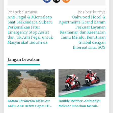
N
Pos sebelumnya
Pos berikutnya
Anti Pegal & Microsleep
Oakwood Hotel &
a
Saat Berkendara, Subaru
Apartments Grand Batam
v
Perkenalkan Fitur
Perkuat Layanan
Emergency Stop Assist
Keamanan dan Kesehatan
i
dan Jok Anti Pegal untuk
Tamu Melalui Kemitraan
g
Masyarakat Indonesia
Global dengan
a
International SOS
s
Jangan Lewatkan
i
p
o
s
Batam Terancam Krisis Air
Double Winner, Abimanyu
Baku, ABI: Defisit Capai 141
Melesat Kibarkan Merah
Juta Meter Kubik per Tahun
Putih Dua Kali di Thailand