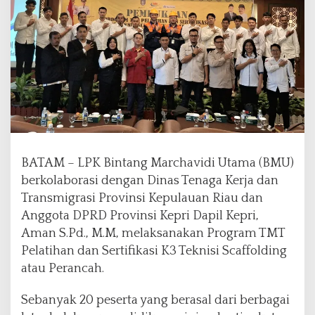
o
r
a
s
i
d
e
n
g
a
n
BATAM – LPK Bintang Marchavidi Utama (BMU)
D
berkolaborasi dengan Dinas Tenaga Kerja dan
i
s
Transmigrasi Provinsi Kepulauan Riau dan
n
Anggota DPRD Provinsi Kepri Dapil Kepri,
a
Aman S.Pd., M.M, melaksanakan Program TMT
k
Pelatihan dan Sertifikasi K3 Teknisi Scaffolding
e
r
atau Perancah.
t
r
Sebanyak 20 peserta yang berasal dari berbagai
a