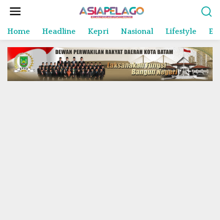
L
e
w
Home
Headline
Kepri
Nasional
Lifestyle
En
a
t
i
k
e
k
o
n
t
e
n