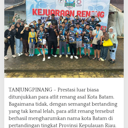
,
A
t
l
i
t
R
e
n
a
n
g
E
C
-
TANJUNGPINANG – Prestasi luar biasa
M
a
ditunjukkan para atlit renang asal Kota Batam.
s
Bagaimana tidak, dengan semangat bertanding
J
yang tak kenal lelah, para atlit renang tersebut
u
berhasil mengharumkan nama kota Batam di
a
r
pertandingan tingkat Provinsi Kepulauan Riau.