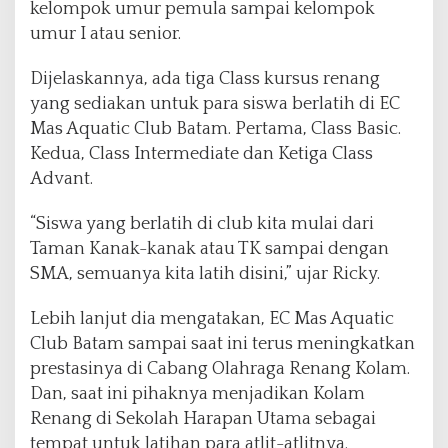
kelompok umur pemula sampai kelompok
r
a
umur I atau senior.
a
n
Dijelaskannya, ada tiga Class kursus renang
R
yang sediakan untuk para siswa berlatih di EC
e
Mas Aquatic Club Batam. Pertama, Class Basic.
n
a
Kedua, Class Intermediate dan Ketiga Class
n
Advant.
g
L
“Siswa yang berlatih di club kita mulai dari
2
Taman Kanak-kanak atau TK sampai dengan
S
C
SMA, semuanya kita latih disini,” ujar Ricky.
d
i
Lebih lanjut dia mengatakan, EC Mas Aquatic
T
Club Batam sampai saat ini terus meningkatkan
a
prestasinya di Cabang Olahraga Renang Kolam.
n
j
Dan, saat ini pihaknya menjadikan Kolam
u
Renang di Sekolah Harapan Utama sebagai
n
tempat untuk latihan para atlit-atlitnya.