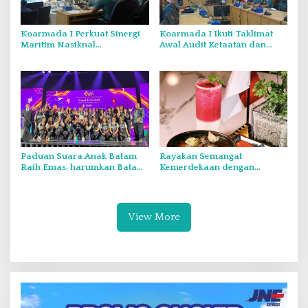
Koarmada I Perkuat Sinergi
Koarmada I Ikuti Taklimat
Maritim Nasiknal
Awal Audit Ketaatan dan
Kementerian dan Lembaga
Audit Itjen TNI Periode III TA
Melalui Rakor Pengamanan
2026 Secara Vicon
Laut Natuna Utara
Paduan Suara Anak Batam
Rayakan Semangat
Raih Emas, harumkan Batam
Kemerdekaan dengan
di Internasional Choir
Flavours of Nusantara di
Festival di Thailand
Grand Mercure Batam Centre
View More