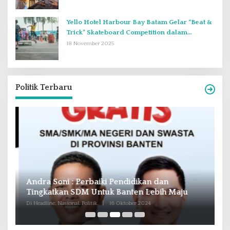
Yello Hotel Harbour Bay Batam Gelar “Beat &
Trick” Skateboard Competition dalam
Perayaan Anniversary ke-2
18 November 2025
Politik Terbaru
Andra Soni : Perbaiki Pendidikan dan
R
Tingkatkan SDM Untuk Banten Lebih Maju
T
M
Di Headline, Nasional, Politik
|
16 Oktober 2024
Di 