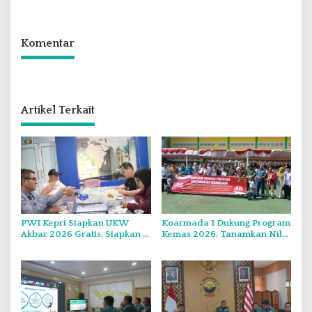
Festival di Thailand
Grand Mercure Batam Centre
Komentar
Artikel Terkait
PWI Kepri Siapkan UKW
Koarmada I Dukung Program
Akbar 2026 Gratis, Siapkan 6
Kemas 2026, Tanamkan Nilai
Kelompok dengan Verifikasi
Kebangsaan Kepada
Ketat
Generasi Muda