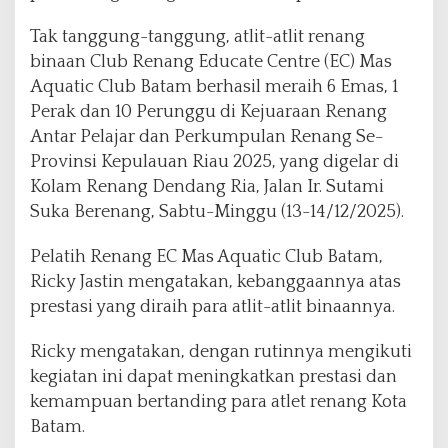
a
U
Tak tanggung-tanggung, atlit-atlit renang
m
binaan Club Renang Educate Centre (EC) Mas
u
Aquatic Club Batam berhasil meraih 6 Emas, 1
m
I
Perak dan 10 Perunggu di Kejuaraan Renang
I
Antar Pelajar dan Perkumpulan Renang Se-
I
Provinsi Kepulauan Riau 2025, yang digelar di
,
Kolam Renang Dendang Ria, Jalan Ir. Sutami
R
a
Suka Berenang, Sabtu-Minggu (13-14/12/2025).
i
h
Pelatih Renang EC Mas Aquatic Club Batam,
6
Ricky Jastin mengatakan, kebanggaannya atas
E
prestasi yang diraih para atlit-atlit binaannya.
m
a
s
Ricky mengatakan, dengan rutinnya mengikuti
,
kegiatan ini dapat meningkatkan prestasi dan
1
kemampuan bertanding para atlet renang Kota
P
Batam.
e
r