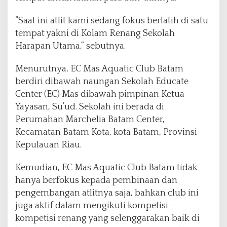
g
p
“Saat ini atlit kami sedang fokus berlatih di satu
i
n
tempat yakni di Kolam Renang Sekolah
a
Harapan Utama,” sebutnya.
n
g
Menurutnya, EC Mas Aquatic Club Batam
berdiri dibawah naungan Sekolah Educate
Center (EC) Mas dibawah pimpinan Ketua
Yayasan, Su’ud. Sekolah ini berada di
Perumahan Marchelia Batam Center,
Kecamatan Batam Kota, kota Batam, Provinsi
Kepulauan Riau.
Kemudian, EC Mas Aquatic Club Batam tidak
hanya berfokus kepada pembinaan dan
pengembangan atlitnya saja, bahkan club ini
juga aktif dalam mengikuti kompetisi-
kompetisi renang yang selenggarakan baik di