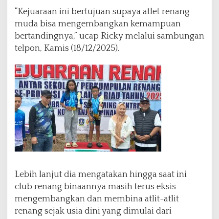
a
“Kejuaraan ini bertujuan supaya atlet renang
k
muda bisa mengembangkan kemampuan
d
bertandingnya,” ucap Ricky melalui sambungan
a
telpon, Kamis (18/12/2025).
n
1
0
P
e
r
u
n
g
g
u
d
i
Lebih lanjut dia mengatakan hingga saat ini
K
e
club renang binaannya masih terus eksis
j
mengembangkan dan membina atlit-atlit
u
renang sejak usia dini yang dimulai dari
a