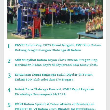
1
PBVSI Batam Cup 2025 Resmi Bergulir, PWI Kota Batam
Dukung Pengembangan Olahraga di Batam
2
Atlit Muaythai Batam Bryan Chris Limena Siregar Siap
Harumkan Nama Kepri di Kejuaraan KBX Muay Thai
Event Singapore
3
Kejuaraan Dunia Binaraga Bakal Digelar di Batam,
Diikuti 800 lebih Atlet dari 170 Negara
4
Babak Baru Olahraga Prestasi, KONI Kepri Rayakan
Dicabutnya Permenpora 14/2024
5
KONI Batam Apresiasi Cabor Akuatik di Pembukaan
PORKOT Ke VI Batam 2025, Rinaldi: Ini Pembukaan