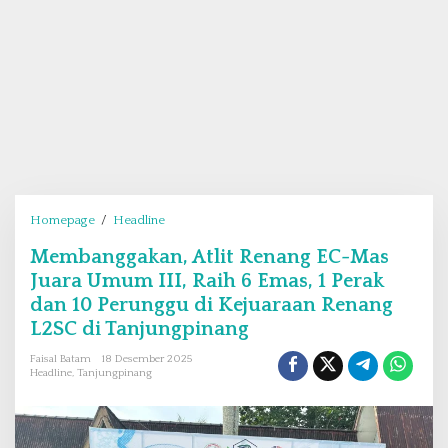
Homepage
/
Headline
M
e
Membanggakan, Atlit Renang EC-Mas
m
Juara Umum III, Raih 6 Emas, 1 Perak
b
a
dan 10 Perunggu di Kejuaraan Renang
n
L2SC di Tanjungpinang
g
Faisal Batam
18 Desember 2025
g
Headline
,
Tanjungpinang
a
k
a
n