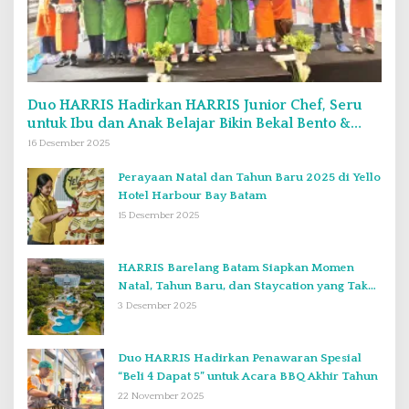
Duo HARRIS Hadirkan HARRIS Junior Chef, Seru
untuk Ibu dan Anak Belajar Bikin Bekal Bento &
Kimbab
16 Desember 2025
Perayaan Natal dan Tahun Baru 2025 di Yello
Hotel Harbour Bay Batam
15 Desember 2025
HARRIS Barelang Batam Siapkan Momen
Natal, Tahun Baru, dan Staycation yang Tak
Terlupakan di Desember 2025
3 Desember 2025
Duo HARRIS Hadirkan Penawaran Spesial
“Beli 4 Dapat 5” untuk Acara BBQ Akhir Tahun
22 November 2025