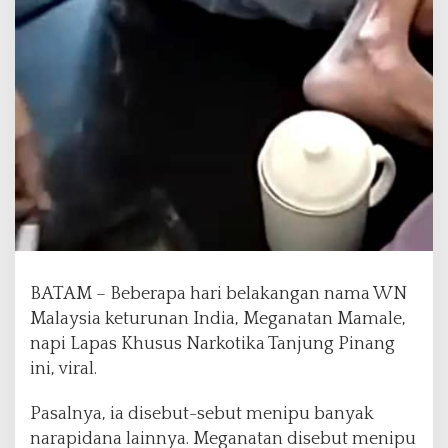
a
l
a
n
g
a
n
N
a
p
i
N
a
r
k
BATAM – Beberapa hari belakangan nama WN
o
Malaysia keturunan India, Meganatan Mamale,
t
napi Lapas Khusus Narkotika Tanjung Pinang
i
k
ini, viral.
a
d
Pasalnya, ia disebut-sebut menipu banyak
i
narapidana lainnya. Meganatan disebut menipu
L