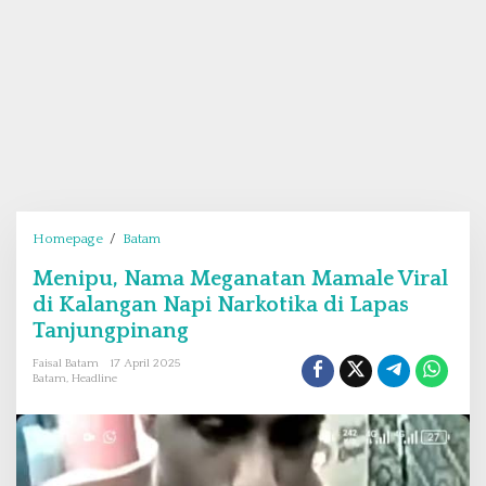
Homepage
/
Batam
M
e
Menipu, Nama Meganatan Mamale Viral
n
di Kalangan Napi Narkotika di Lapas
i
p
Tanjungpinang
u
Faisal Batam
17 April 2025
,
Batam
,
Headline
N
a
m
a
M