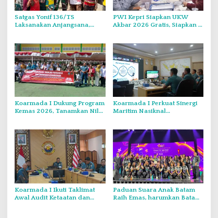
Satgas Yonif 136/TS
PWI Kepri Siapkan UKW
Laksanakan Anjangsana,
Akbar 2026 Gratis, Siapkan 6
Pererat Silaturahmi dan
Kelompok dengan Verifikasi
Kepedulian kepada
Ketat
Masyarakat di Kampung
Wongdama
Koarmada I Dukung Program
Koarmada I Perkuat Sinergi
Kemas 2026, Tanamkan Nilai
Maritim Nasiknal
Kebangsaan Kepada
Kementerian dan Lembaga
Generasi Muda
Melalui Rakor Pengamanan
Laut Natuna Utara
Koarmada I Ikuti Taklimat
Paduan Suara Anak Batam
Awal Audit Ketaatan dan
Raih Emas, harumkan Batam
Audit Itjen TNI Periode III TA
di Internasional Choir
2026 Secara Vicon
Festival di Thailand