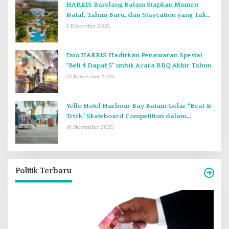
HARRIS Barelang Batam Siapkan Momen
Natal, Tahun Baru, dan Staycation yang Tak
Terlupakan di Desember 2025
3 Desember 2025
Duo HARRIS Hadirkan Penawaran Spesial
“Beli 4 Dapat 5” untuk Acara BBQ Akhir Tahun
22 November 2025
Yello Hotel Harbour Bay Batam Gelar “Beat &
Trick” Skateboard Competition dalam
Perayaan Anniversary ke-2
18 November 2025
Politik Terbaru