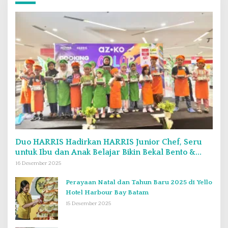
Duo HARRIS Hadirkan HARRIS Junior Chef, Seru
untuk Ibu dan Anak Belajar Bikin Bekal Bento &
Kimbab
16 Desember 2025
Perayaan Natal dan Tahun Baru 2025 di Yello
Hotel Harbour Bay Batam
15 Desember 2025