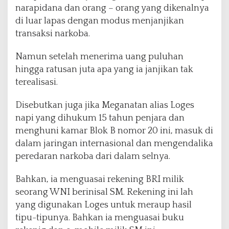
narapidana dan orang – orang yang dikenalnya
a
p
di luar lapas dengan modus menjanjikan
a
transaksi narkoba.
s
T
Namun setelah menerima uang puluhan
a
hingga ratusan juta apa yang ia janjikan tak
n
j
terealisasi.
u
n
Disebutkan juga jika Meganatan alias Loges
g
napi yang dihukum 15 tahun penjara dan
p
menghuni kamar Blok B nomor 20 ini, masuk di
i
n
dalam jaringan internasional dan mengendalika
a
peredaran narkoba dari dalam selnya.
n
g
Bahkan, ia menguasai rekening BRI milik
seorang WNI berinisal SM. Rekening ini lah
yang digunakan Loges untuk meraup hasil
tipu-tipunya. Bahkan ia menguasai buku