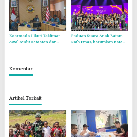
Laut Natuna Utara
Koarmada I Ikuti Taklimat
Paduan Suara Anak Batam
Awal Audit Ketaatan dan
Raih Emas, harumkan Batam
Audit Itjen TNI Periode III TA
di Internasional Choir
2026 Secara Vicon
Festival di Thailand
Komentar
Artikel Terkait