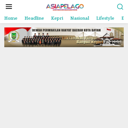
L
e
w
Home
Headline
Kepri
Nasional
Lifestyle
En
a
t
i
k
e
k
o
n
t
e
n