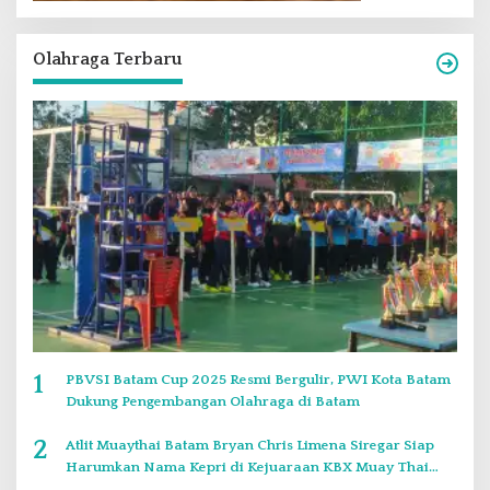
Olahraga Terbaru
1
PBVSI Batam Cup 2025 Resmi Bergulir, PWI Kota Batam
Dukung Pengembangan Olahraga di Batam
2
Atlit Muaythai Batam Bryan Chris Limena Siregar Siap
Harumkan Nama Kepri di Kejuaraan KBX Muay Thai
Event Singapore