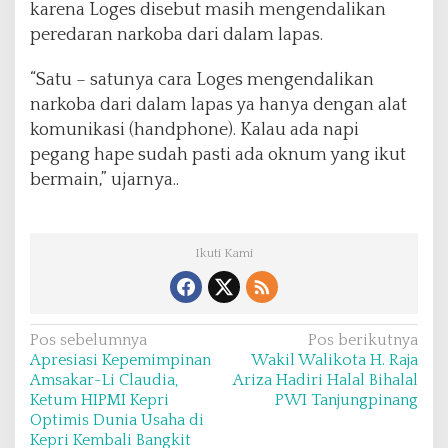
karena Loges disebut masih mengendalikan
peredaran narkoba dari dalam lapas.
“Satu – satunya cara Loges mengendalikan
narkoba dari dalam lapas ya hanya dengan alat
komunikasi (handphone). Kalau ada napi
pegang hape sudah pasti ada oknum yang ikut
bermain,” ujarnya..
Ikuti Kami
N
Pos sebelumnya
Pos berikutnya
Apresiasi Kepemimpinan
Wakil Walikota H. Raja
a
Amsakar-Li Claudia,
Ariza Hadiri Halal Bihalal
v
Ketum HIPMI Kepri
PWI Tanjungpinang
Optimis Dunia Usaha di
i
Kepri Kembali Bangkit