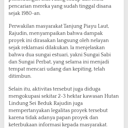
c
pencarian mereka yang sudah tinggal disana
a
sejak 1980-an.
r
i
Perwakilan masyarakat Tanjung Piayu Laut,
a
n
Rajudin, menyampaikan bahwa dampak
,
proyek ini dirasakan langsung oleh nelayan
A
sejak reklamasi dilakukan. la menjelaskan
B
bahwa dua sungai estuari, yakni Sungai Sabi
I
D
dan Sungai Perbat, yang selama ini menjadi
e
tempat mencari udang dan kepiting, telah
s
ditimbun.
a
k
Selain itu, aktivitas tersebut juga diduga
K
L
mengokupasi sekitar 2-3 hektar kawasan Hutan
H
Lindung Sei Beduk Rajudin juga
L
mempertanyakan legalitas proyek tersebut
a
karena tidak adanya papan proyek dan
k
u
keterbukaan informasi kepada masyarakat.