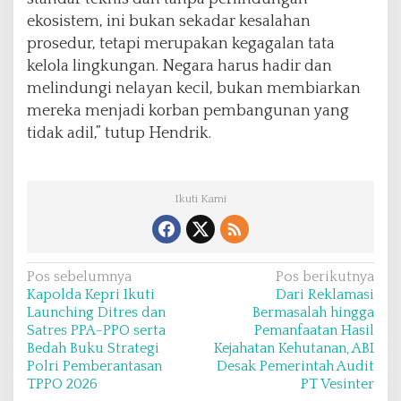
ekosistem, ini bukan sekadar kesalahan
prosedur, tetapi merupakan kegagalan tata
kelola lingkungan. Negara harus hadir dan
melindungi nelayan kecil, bukan membiarkan
mereka menjadi korban pembangunan yang
tidak adil,” tutup Hendrik.
Ikuti Kami
N
Pos sebelumnya
Pos berikutnya
Kapolda Kepri Ikuti
Dari Reklamasi
a
Launching Ditres dan
Bermasalah hingga
v
Satres PPA-PPO serta
Pemanfaatan Hasil
Bedah Buku Strategi
Kejahatan Kehutanan, ABI
i
Polri Pemberantasan
Desak Pemerintah Audit
g
TPPO 2026
PT Vesinter