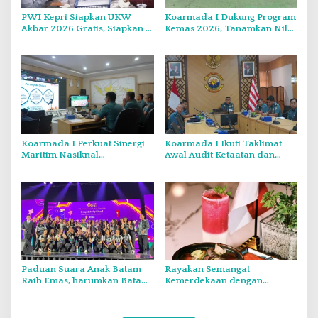
PWI Kepri Siapkan UKW
Koarmada I Dukung Program
Akbar 2026 Gratis, Siapkan 6
Kemas 2026, Tanamkan Nilai
Kelompok dengan Verifikasi
Kebangsaan Kepada
Ketat
Generasi Muda
Koarmada I Perkuat Sinergi
Koarmada I Ikuti Taklimat
Maritim Nasiknal
Awal Audit Ketaatan dan
Kementerian dan Lembaga
Audit Itjen TNI Periode III TA
Melalui Rakor Pengamanan
2026 Secara Vicon
Laut Natuna Utara
Paduan Suara Anak Batam
Rayakan Semangat
Raih Emas, harumkan Batam
Kemerdekaan dengan
di Internasional Choir
Flavours of Nusantara di
Festival di Thailand
Grand Mercure Batam Centre