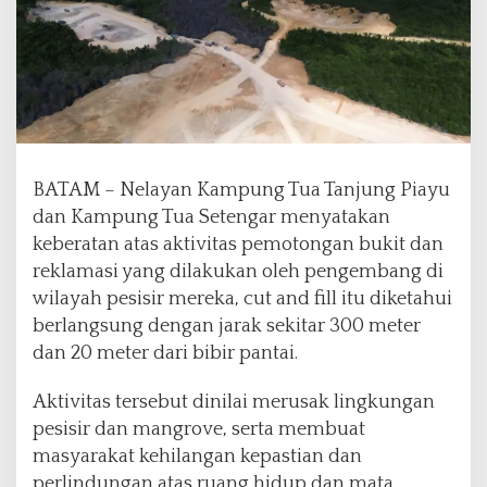
P
i
a
y
u
K
e
h
BATAM – Nelayan Kampung Tua Tanjung Piayu
i
dan Kampung Tua Setengar menyatakan
l
a
keberatan atas aktivitas pemotongan bukit dan
n
reklamasi yang dilakukan oleh pengembang di
g
wilayah pesisir mereka, cut and fill itu diketahui
a
berlangsung dengan jarak sekitar 300 meter
n
M
dan 20 meter dari bibir pantai.
a
t
Aktivitas tersebut dinilai merusak lingkungan
a
pesisir dan mangrove, serta membuat
P
masyarakat kehilangan kepastian dan
e
n
perlindungan atas ruang hidup dan mata