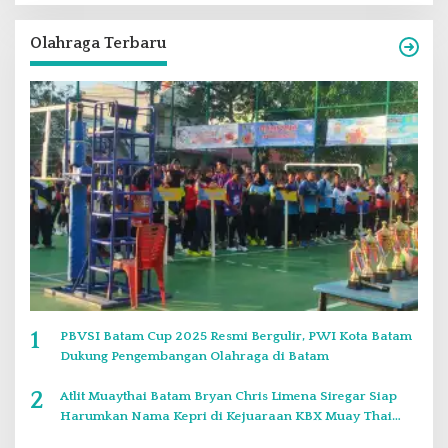
Olahraga Terbaru
1
PBVSI Batam Cup 2025 Resmi Bergulir, PWI Kota Batam
Dukung Pengembangan Olahraga di Batam
2
Atlit Muaythai Batam Bryan Chris Limena Siregar Siap
Harumkan Nama Kepri di Kejuaraan KBX Muay Thai
Event Singapore