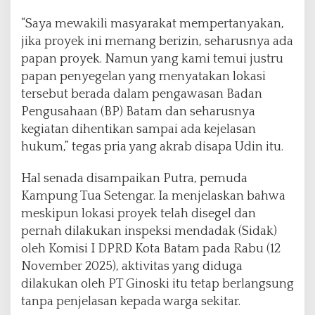
k
a
“Saya mewakili masyarakat mempertanyakan,
n
jika proyek ini memang berizin, seharusnya ada
V
papan proyek. Namun yang kami temui justru
e
r
papan penyegelan yang menyatakan lokasi
i
tersebut berada dalam pengawasan Badan
f
Pengusahaan (BP) Batam dan seharusnya
i
kegiatan dihentikan sampai ada kejelasan
k
a
hukum,” tegas pria yang akrab disapa Udin itu.
s
i
Hal senada disampaikan Putra, pemuda
Kampung Tua Setengar. Ia menjelaskan bahwa
meskipun lokasi proyek telah disegel dan
pernah dilakukan inspeksi mendadak (Sidak)
oleh Komisi I DPRD Kota Batam pada Rabu (12
November 2025), aktivitas yang diduga
dilakukan oleh PT Ginoski itu tetap berlangsung
tanpa penjelasan kepada warga sekitar.