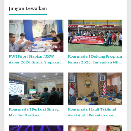
a
s
Jangan Lewatkan
i
p
o
s
PWI Kepri Siapkan UKW
Koarmada I Dukung Program
Akbar 2026 Gratis, Siapkan 6
Kemas 2026, Tanamkan Nilai
Kelompok dengan Verifikasi
Kebangsaan Kepada
Ketat
Generasi Muda
Koarmada I Perkuat Sinergi
Koarmada I Ikuti Taklimat
Maritim Nasiknal
Awal Audit Ketaatan dan
Kementerian dan Lembaga
Audit Itjen TNI Periode III TA
Melalui Rakor Pengamanan
2026 Secara Vicon