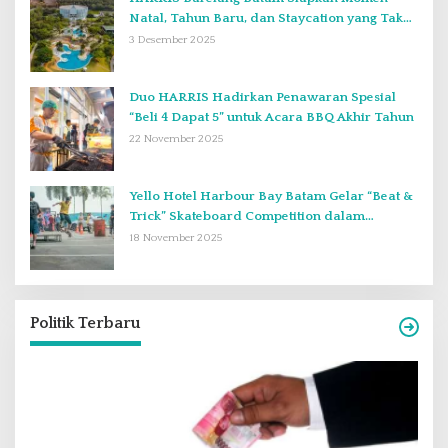
Natal, Tahun Baru, dan Staycation yang Tak
Terlupakan di Desember 2025
3 Desember 2025
Duo HARRIS Hadirkan Penawaran Spesial
“Beli 4 Dapat 5” untuk Acara BBQ Akhir Tahun
22 November 2025
Yello Hotel Harbour Bay Batam Gelar “Beat &
Trick” Skateboard Competition dalam
Perayaan Anniversary ke-2
18 November 2025
Politik Terbaru