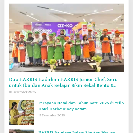
Duo HARRIS Hadirkan HARRIS Junior Chef, Seru
untuk Ibu dan Anak Belajar Bikin Bekal Bento &
Kimbab
16 Desember 2025
Perayaan Natal dan Tahun Baru 2025 di Yello
Hotel Harbour Bay Batam
15 Desember 2025
HARRIS Barelang Batam Siapkan Momen