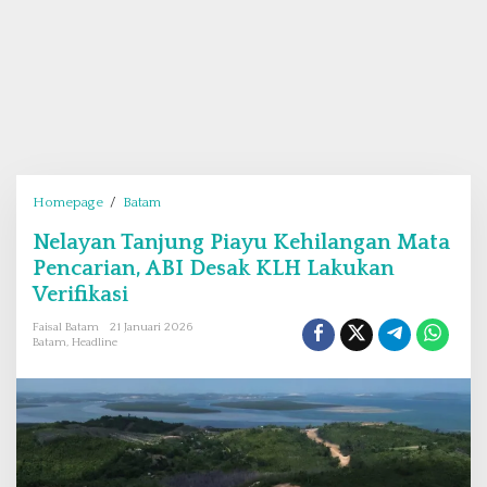
Homepage
/
Batam
N
e
Nelayan Tanjung Piayu Kehilangan Mata
l
Pencarian, ABI Desak KLH Lakukan
a
y
Verifikasi
a
Faisal Batam
21 Januari 2026
n
Batam
,
Headline
T
a
n
j
u
n
g