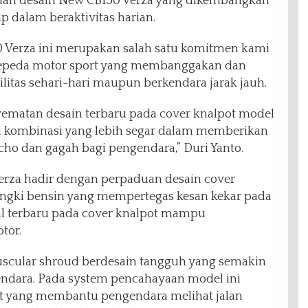
uhan desain New CB150 Verza yang dikembangkan
dalam beraktivitas harian.
 Verza ini merupakan salah satu komitmen kami
sepeda motor sport yang membanggakan dan
itas sehari-hari maupun berkendara jarak jauh.
ematan desain terbaru pada cover knalpot model
i kombinasi yang lebih segar dalam memberikan
ho dan gagah bagi pengendara,” Duri Yanto.
Verza hadir dengan perpaduan desain cover
tangki bensin yang mempertegas kesan kekar pada
ial terbaru pada cover knalpot mampu
tor.
scular shroud berdesain tangguh yang semakin
ndara. Pada system pencahayaan model ini
 yang membantu pengendara melihat jalan