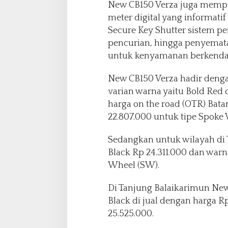
New CB150 Verza juga mempun
meter digital yang informa
Secure Key Shutter sistem p
pencurian, hingga penyemata
untuk kenyamanan berkendara 
New CB150 Verza hadir denga
varian warna yaitu Bold Red
harga on the road (OTR) Bat
22.807.000 untuk tipe Spoke
Sedangkan untuk wilayah di
Black Rp 24.311.000 dan warn
Wheel (SW).
Di Tanjung Balaikarimun Ne
Black di jual dengan harga R
25.525.000.