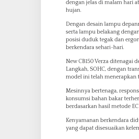
dengan jelas di malam hari at
b
hujan.
a
r
Dengan desain lampu depanny
u
serta lampu belakang deng
posisi duduk tegak dan ergo
berkendara sehari-hari.
New CB150 Verza ditenagai de
Langkah, SOHC, dengan trans
model ini telah menerapkan
Mesinnya bertenaga, respons
konsumsi bahan bakar terhema
berdasarkan hasil metode EC
Kenyamanan berkendara didu
yang dapat disesuaikan kele