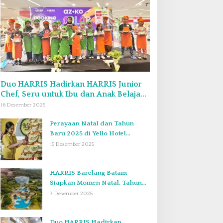
Duo HARRIS Hadirkan HARRIS Junior
Chef, Seru untuk Ibu dan Anak Belajar
Bikin Bekal Bento & Kimbab
16 Desember 2025
Perayaan Natal dan Tahun
Baru 2025 di Yello Hotel
Harbour Bay Batam
15 Desember 2025
HARRIS Barelang Batam
Siapkan Momen Natal, Tahun
Baru, dan Staycation yang Tak
3 Desember 2025
Terlupakan di Desember 2025
Duo HARRIS Hadirkan