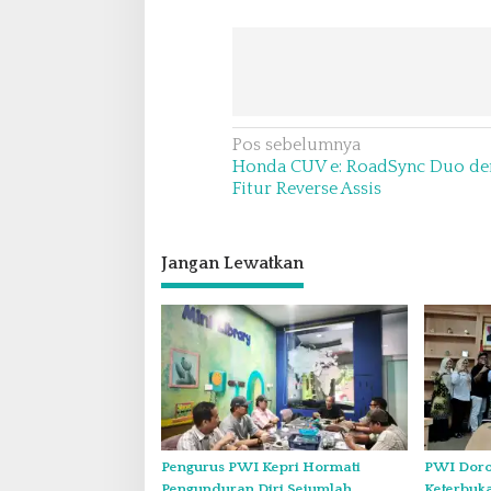
N
Pos sebelumnya
Honda CUV e: RoadSync Duo de
a
Fitur Reverse Assis
v
i
Jangan Lewatkan
g
a
s
i
p
o
s
Pengurus PWI Kepri Hormati
PWI Doro
Pengunduran Diri Sejumlah
Keterbuk