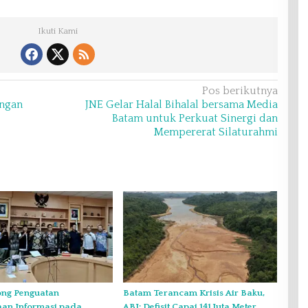
Ikuti Kami
Pos berikutnya
ngan
JNE Gelar Halal Bihalal bersama Media
Batam untuk Perkuat Sinergi dan
Mempererat Silaturahmi
ng Penguatan
Batam Terancam Krisis Air Baku,
aan Informasi pada
ABI: Defisit Capai 141 Juta Meter