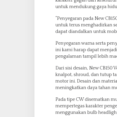
karakter gagah dari keselur
K
untuk mendukung gaya hidup 
i
n
i
“Penyegaran pada New CB150
H
untuk terus menghadirkan 
a
dapat diandalkan untuk mobil
d
i
Penyegaran warna serta peny
r
d
ini kami harap dapat menjad
e
pengalaman tampil lebih mac
n
g
Dari sisi desain, New CB150 
a
knalpot, shroud, dan tutup 
n
W
motor ini. Desain dan mater
a
meningkatkan daya tahan mo
r
n
Pada tipe CW disematkan mu
a
mempertegas karakter penge
T
e
menggunakan bulb headlight
r