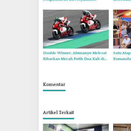
Anggota, Koordinasikan
Forum Kon
Administrasi dengan PWI Pusat
Diskominf
Double Winner, Abimanyu Melesat
Satu Atap
Kibarkan Merah Putih Dua Kali di
Komando:
Thailand
Wajib Tu
Komentar
Artikel Terkait