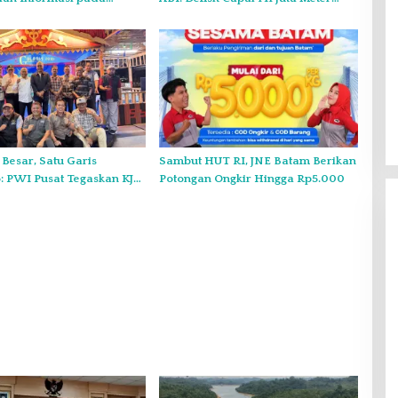
sultasi Publik
Kubik per Tahun
o Kepri
 Besar, Satu Garis
Sambut HUT RI, JNE Batam Berikan
 PWI Pusat Tegaskan KJK
Potongan Ongkir Hingga Rp5.000
nduk pada PWI Kepri
Gelar Syukuran Atas Kemenangan
Maulana-Diza, MPC Pemuda
Pancasila Siap Kawal Sampai
Di Headline, Politik
|
11 Desember 2024
Pelantikan