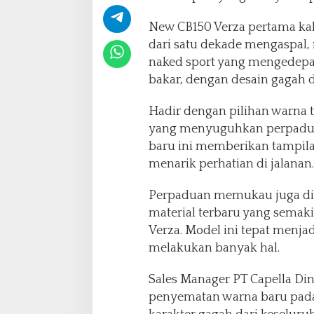
o
t
New CB150 Verza pertama kal
o
dari satu dekade mengaspal, 
r
naked sport yang mengedepa
N
bakar, dengan desain gagah 
a
k
e
Hadir dengan pilihan warna t
d
yang menyuguhkan perpadua
S
baru ini memberikan tampil
p
menarik perhatian di jalanan.
o
r
t
Perpaduan memukau juga did
T
material terbaru yang sema
e
Verza. Model ini tepat menja
r
melakukan banyak hal.
l
a
r
Sales Manager PT Capella Di
i
penyematan warna baru pada
s