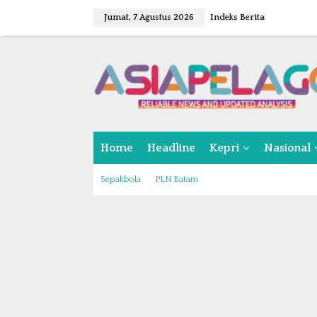
L
Jumat, 7 Agustus 2026
Indeks Berita
e
w
a
t
i
k
e
k
o
Home
Headline
Kepri
Nasional
n
t
e
Sepakbola
PLN Batam
n