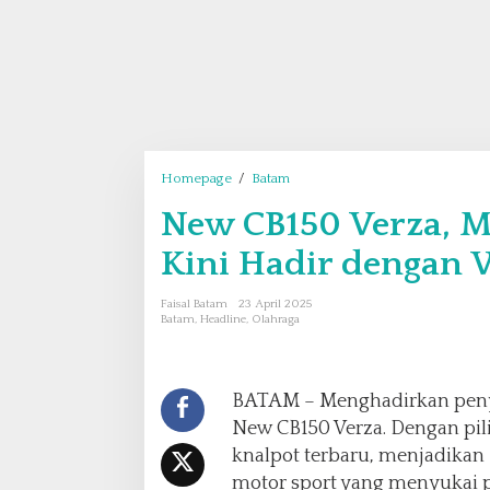
Homepage
/
Batam
N
e
New CB150 Verza, Mo
w
C
Kini Hadir dengan 
B
1
Faisal Batam
23 April 2025
5
Batam
,
Headline
,
Olahraga
0
V
e
r
BATAM – Menghadirkan penyeg
z
New CB150 Verza. Dengan pil
a
knalpot terbaru, menjadika
,
motor sport yang menyukai 
M