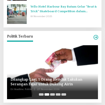
Yello Hotel Harbour Bay Batam Gelar “Beat &
Trick” Skateboard Competition dalam
Perayaan Anniversary ke-2
18 November 2025
Politik Terbaru
Andra Soni : Perbaiki Pendidikan dan
R
Tingkatkan SDM Untuk Banten Lebih Maju
T
M
Di Headline, Nasional, Politik
|
16 Oktober 2024
Di 