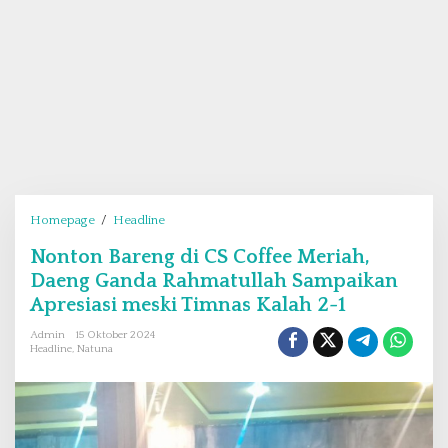
Homepage
/
Headline
N
o
Nonton Bareng di CS Coffee Meriah,
n
Daeng Ganda Rahmatullah Sampaikan
t
o
Apresiasi meski Timnas Kalah 2-1
n
Admin
15 Oktober 2024
B
Headline
,
Natuna
a
r
e
n
g