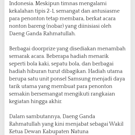
G
Indonesia. Meskipun timnas mengalami
a
kekalahan tipis 2-1, semangat dan antusiasme
n
para penonton tetap membara, berkat acara
d
nonton bareng (nobar) yang diinisiasi oleh
a
R
Daeng Ganda Rahmatullah.
a
h
Berbagai doorprize yang disediakan menambah
m
semarak acara. Beberapa hadiah menarik
a
t
seperti bola kaki, sepatu bola, dan berbagai
u
hadiah hiburan turut dibagikan. Hadiah utama
l
berupa satu unit ponsel Samsung menjadi daya
l
tarik utama yang membuat para penonton
a
h
semakin bersemangat mengikuti rangkaian
S
kegiatan hingga akhir.
a
m
Dalam sambutannya, Daeng Ganda
p
a
Rahmatullah yang kini menjabat sebagai Wakil
i
Ketua Dewan Kabupaten Natuna
k