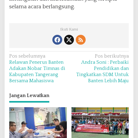
selama acara berlangsung.
Ikuti Kami
N
Pos sebelumnya
Pos berikutnya
Relawan Penerus Banten
Andra Soni : Perbaiki
a
Adakan Nobar Timnas di
Pendidikan dan
v
Kabupaten Tangerang
Tingkatkan SDM Untuk
Bersama Mahasiswa
Banten Lebih Maju
i
g
Jangan Lewatkan
a
s
i
p
o