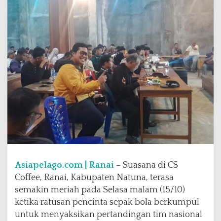
d
i
C
S
C
o
f
f
e
e
M
e
r
i
a
h
Asiapelago.com | Ranai
– Suasana di CS
,
D
Coffee, Ranai, Kabupaten Natuna, terasa
a
semakin meriah pada Selasa malam (15/10)
e
ketika ratusan pencinta sepak bola berkumpul
n
untuk menyaksikan pertandingan tim nasional
g