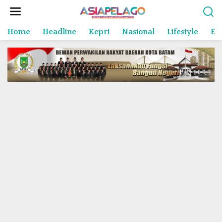
L
e
w
Home
Headline
Kepri
Nasional
Lifestyle
En
a
t
i
k
e
k
o
n
t
e
n