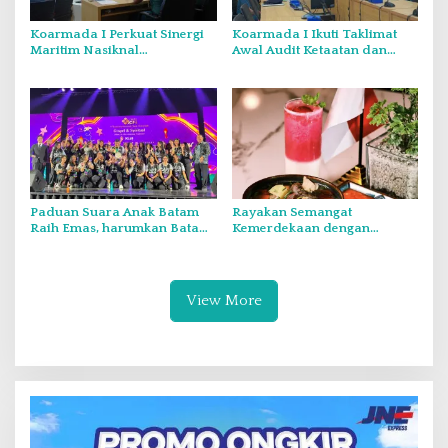
Koarmada I Perkuat Sinergi
Koarmada I Ikuti Taklimat
Maritim Nasiknal
Awal Audit Ketaatan dan
Kementerian dan Lembaga
Audit Itjen TNI Periode III TA
Melalui Rakor Pengamanan
2026 Secara Vicon
Laut Natuna Utara
Paduan Suara Anak Batam
Rayakan Semangat
Raih Emas, harumkan Batam
Kemerdekaan dengan
di Internasional Choir
Flavours of Nusantara di
Festival di Thailand
Grand Mercure Batam Centre
View More