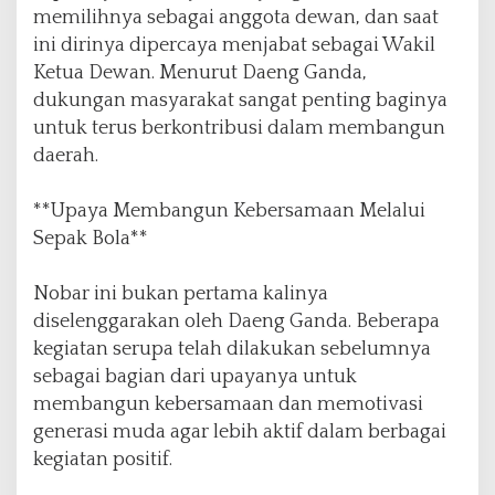
K
memilihnya sebagai anggota dewan, dan saat
a
ini dirinya dipercaya menjabat sebagai Wakil
l
Ketua Dewan. Menurut Daeng Ganda,
a
dukungan masyarakat sangat penting baginya
h
2
untuk terus berkontribusi dalam membangun
-
daerah.
1
**Upaya Membangun Kebersamaan Melalui
Sepak Bola**
Nobar ini bukan pertama kalinya
diselenggarakan oleh Daeng Ganda. Beberapa
kegiatan serupa telah dilakukan sebelumnya
sebagai bagian dari upayanya untuk
membangun kebersamaan dan memotivasi
generasi muda agar lebih aktif dalam berbagai
kegiatan positif.