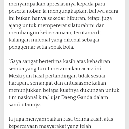
menyampaikan apresiasinya kepada para
a
peserta nobar. Ia mengungkapkan bahwa acara
n
A
ini bukan hanya sekedar hiburan, tetapi juga
p
ajang untuk mempererat silaturahmi dan
r
membangun kebersamaan, terutama di
e
kalangan milenial yang dikenal sebagai
s
i
penggemar setia sepak bola.
a
s
“Saya sangat berterima kasih atas kehadiran
i
semua yang turut meramaikan acara ini.
m
e
Meskipun hasil pertandingan tidak sesuai
s
harapan, semangat dan antusiasme kalian
k
menunjukkan betapa kuatnya dukungan untuk
i
tim nasional kita,” ujar Daeng Ganda dalam
T
i
sambutannya.
m
n
Ia juga menyampaikan rasa terima kasih atas
a
kepercayaan masyarakat yang telah
s