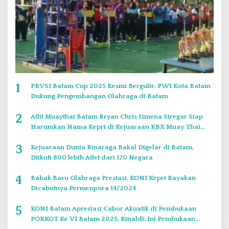
1
PBVSI Batam Cup 2025 Resmi Bergulir, PWI Kota Batam
Dukung Pengembangan Olahraga di Batam
2
Atlit Muaythai Batam Bryan Chris Limena Siregar Siap
Harumkan Nama Kepri di Kejuaraan KBX Muay Thai
Event Singapore
3
Kejuaraan Dunia Binaraga Bakal Digelar di Batam,
Diikuti 800 lebih Atlet dari 170 Negara
4
Babak Baru Olahraga Prestasi, KONI Kepri Rayakan
Dicabutnya Permenpora 14/2024
5
KONI Batam Apresiasi Cabor Akuatik di Pembukaan
PORKOT Ke VI Batam 2025, Rinaldi: Ini Pembukaan