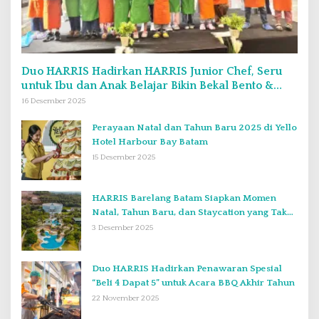
Duo HARRIS Hadirkan HARRIS Junior Chef, Seru
untuk Ibu dan Anak Belajar Bikin Bekal Bento &
Kimbab
16 Desember 2025
Perayaan Natal dan Tahun Baru 2025 di Yello
Hotel Harbour Bay Batam
15 Desember 2025
HARRIS Barelang Batam Siapkan Momen
Natal, Tahun Baru, dan Staycation yang Tak
Terlupakan di Desember 2025
3 Desember 2025
Duo HARRIS Hadirkan Penawaran Spesial
“Beli 4 Dapat 5” untuk Acara BBQ Akhir Tahun
22 November 2025