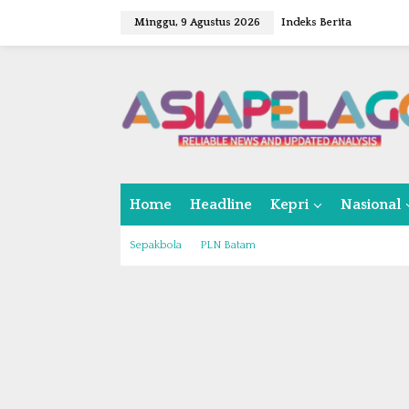
L
Minggu, 9 Agustus 2026
Indeks Berita
e
w
a
t
i
k
e
k
o
n
Home
Headline
Kepri
Nasional
t
e
n
Sepakbola
PLN Batam