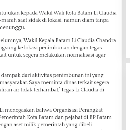
itujukan kepada Wakil Wali Kota Batam Li Claudia
arah saat sidak di lokasi, namun diam tanpa
 menunggu.
elumnya, Wakil Kepala Batam Li Claudia Chandra
angsung ke lokasi penimbunan dengan tegas
kait untuk segera melakukan normalisasi agar
dampak dari aktivitas penimbunan ini yang
asyarakat. Saya meminta dinas terkait segera
iran air tidak terhambat,” tegas Li Claudia di
Syukuran Atas Kemenangan
Ditangkap Lagi, 1 Orang He
 Li menegaskan bahwa Organisasi Perangkat
a-Diza, MPC Pemuda
Lakukan Serangan Fajar un
Pemerintah Kota Batam dan pejabat di BP Batam
la Siap Kawal Sampai
Dukung Airin
Politik
|
11 Desember 2024
Di Headline, Politik
|
27 November 202
ngan aset milik pemerintah yang dibeli
kan