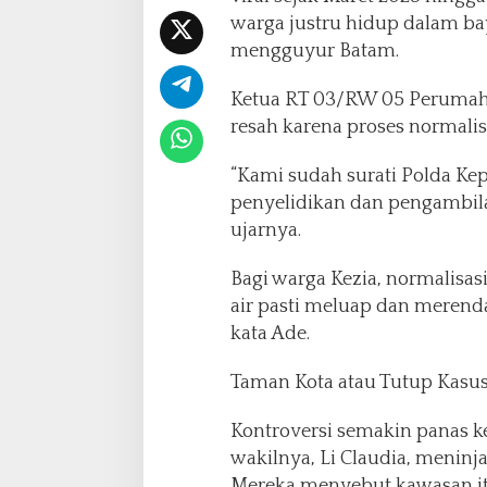
a
warga justru hidup dalam bay
n
,
mengguyur Batam.
W
a
Ketua RT 03/RW 05 Perumah
r
resah karena proses normalis
g
a
“Kami sudah surati Polda Ke
K
e
penyelidikan dan pengambilan
z
ujarnya.
i
a
Bagi warga Kezia, normalisasi
T
air pasti meluap dan merend
a
g
kata Ade.
i
h
Taman Kota atau Tutup Kasu
J
a
Kontroversi semakin panas 
n
wakilnya, Li Claudia, meninj
j
i
Mereka menyebut kawasan it