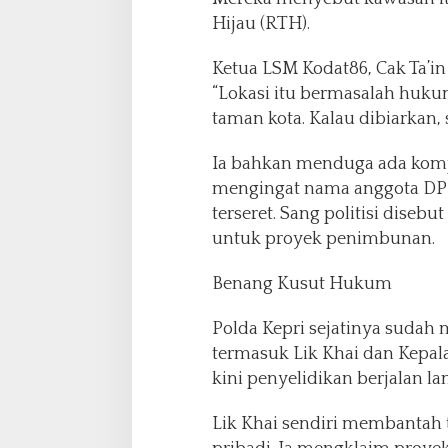
L
Hijau (RTH).
i
C
Ketua LSM Kodat86, Cak Ta’in
l
“Lokasi itu bermasalah huku
a
u
taman kota. Kalau dibiarkan, 
d
i
Ia bahkan menduga ada kompr
a
mengingat nama anggota DPRD
C
terseret. Sang politisi dise
h
a
untuk proyek penimbunan.
n
d
Benang Kusut Hukum
r
a
Polda Kepri sejatinya sudah
termasuk Lik Khai dan Kepal
kini penyelidikan berjalan la
Lik Khai sendiri membantah