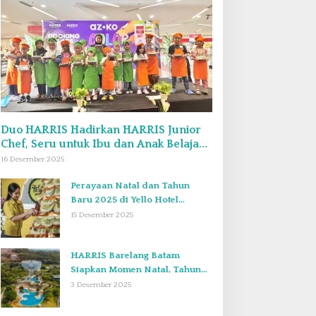
Duo HARRIS Hadirkan HARRIS Junior
Chef, Seru untuk Ibu dan Anak Belajar
Bikin Bekal Bento & Kimbab
16 Desember 2025
Perayaan Natal dan Tahun
Baru 2025 di Yello Hotel
Harbour Bay Batam
15 Desember 2025
HARRIS Barelang Batam
Siapkan Momen Natal, Tahun
Baru, dan Staycation yang Tak
3 Desember 2025
Terlupakan di Desember 2025