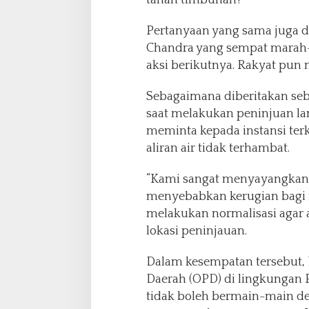
tanah timbunan?
Pertanyaan yang sama juga d
Chandra yang sempat marah-m
aksi berikutnya. Rakyat pun
Sebagaimana diberitakan seb
saat melakukan peninjuan l
meminta kepada instansi ter
aliran air tidak terhambat.
“Kami sangat menyayangkan 
menyebabkan kerugian bagi m
melakukan normalisasi agar al
lokasi peninjauan.
Gelar 
Dalam kesempatan tersebut,
Maulan
Daerah (OPD) di lingkungan 
Pancasi
Di Headline, 
tidak boleh bermain-main de
Pelanti