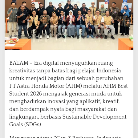
i
b
u
k
a
,
A
H
M
B
BATAM – Era digital menyuguhkan ruang
e
kreativitas tanpa batas bagi pelajar Indonesia
s
untuk menjadi bagian dari sebuah perubahan.
t
S
PT Astra Honda Motor (AHM) melalui AHM Best
t
Student 2026 mengajak generasi muda untuk
u
menghadirkan inovasi yang aplikatif, kreatif,
d
dan berdampak nyata bagi masyarakat dan
e
n
lingkungan, berbasis Sustainable Development
t
Goals (SDGs).
A
j