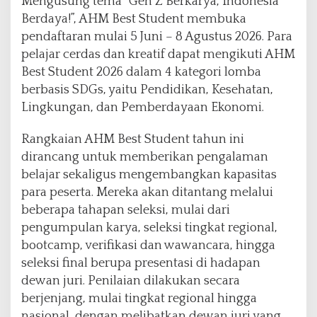
Mengusung tema “Gen Z Berkarya, Indonesia
a
Berdaya!”, AHM Best Student membuka
k
P
pendaftaran mulai 5 Juni – 8 Agustus 2026. Para
e
pelajar cerdas dan kreatif dapat mengikuti AHM
l
Best Student 2026 dalam 4 kategori lomba
a
berbasis SDGs, yaitu Pendidikan, Kesehatan,
j
a
Lingkungan, dan Pemberdayaan Ekonomi.
r
U
Rangkaian AHM Best Student tahun ini
b
dirancang untuk memberikan pengalaman
a
belajar sekaligus mengembangkan kapasitas
h
I
para peserta. Mereka akan ditantang melalui
d
beberapa tahapan seleksi, mulai dari
e
pengumpulan karya, seleksi tingkat regional,
J
bootcamp, verifikasi dan wawancara, hingga
a
d
seleksi final berupa presentasi di hadapan
i
dewan juri. Penilaian dilakukan secara
I
berjenjang, mulai tingkat regional hingga
n
nasional, dengan melibatkan dewan juri yang
o