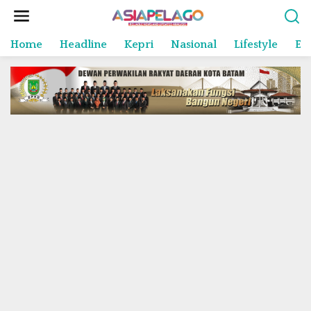
L
e
w
Home
Headline
Kepri
Nasional
Lifestyle
En
a
t
i
k
e
k
o
n
t
e
n