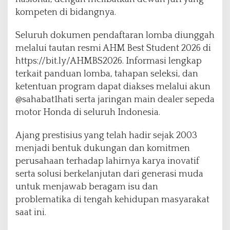
v
kompeten di bidangnya.
a
s
Seluruh dokumen pendaftaran lomba diunggah
i
melalui tautan resmi AHM Best Student 2026 di
u
https://bit.ly/AHMBS2026. Informasi lengkap
n
t
terkait panduan lomba, tahapan seleksi, dan
u
ketentuan program dapat diakses melalui akun
k
@sahabat1hati serta jaringan main dealer sepeda
N
motor Honda di seluruh Indonesia.
e
g
e
Ajang prestisius yang telah hadir sejak 2003
r
menjadi bentuk dukungan dan komitmen
i
perusahaan terhadap lahirnya karya inovatif
serta solusi berkelanjutan dari generasi muda
untuk menjawab beragam isu dan
problematika di tengah kehidupan masyarakat
saat ini.