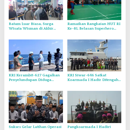
Batam Luar Biasa, Surga
Ramaikan Rangkaian HUT RI
Wisata Wisman di Akhir
Ke-81, Belasan Superhero
Pekan.
Muncul Mapolda Kepri
KRI Kerambit-627 Gagalkan
KRI Siwar-646 Satkat
Penyelundupan Diduga
Koarmada I Hadir Ditengah
Barang Terlarang Narkoba
Masyarakat Belinyu
Sejumlah 1,3 Ton
Sukses Gelar Latihan Operasi
Pangkoarmada I Hadiri