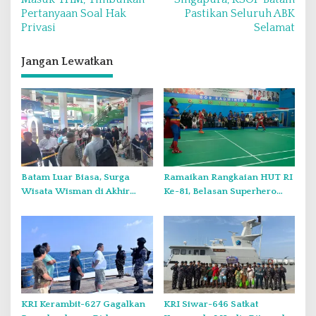
Pertanyaan Soal Hak
Pastikan Seluruh ABK
i
Privasi
Selamat
g
a
Jangan Lewatkan
s
i
p
o
s
Batam Luar Biasa, Surga
Ramaikan Rangkaian HUT RI
Wisata Wisman di Akhir
Ke-81, Belasan Superhero
Pekan.
Muncul Mapolda Kepri
KRI Kerambit-627 Gagalkan
KRI Siwar-646 Satkat