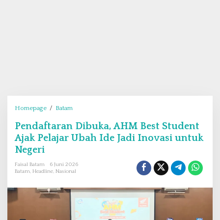
Homepage
/
Batam
P
e
Pendaftaran Dibuka, AHM Best Student
n
Ajak Pelajar Ubah Ide Jadi Inovasi untuk
d
a
Negeri
f
Faisal Batam
6 Juni 2026
t
Batam
,
Headline
,
Nasional
a
r
a
n
D