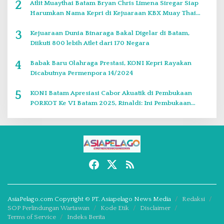
2
Atlit Muaythai Batam Bryan Chris Limena Siregar Siap
Harumkan Nama Kepri di Kejuaraan KBX Muay Thai
Event Singapore
3
Kejuaraan Dunia Binaraga Bakal Digelar di Batam,
Diikuti 800 lebih Atlet dari 170 Negara
4
Babak Baru Olahraga Prestasi, KONI Kepri Rayakan
Dicabutnya Permenpora 14/2024
5
KONI Batam Apresiasi Cabor Akuatik di Pembukaan
PORKOT Ke VI Batam 2025, Rinaldi: Ini Pembukaan
Paling Bagus
AsiaPelago.com Copyright © PT. Asiapelago News Media
Redaksi
SOP Perlindungan Wartawan
Kode Etik
Disclaimer
Terms of Service
Indeks Berita