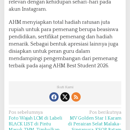
relevan dengan kehidupan sehari-hari pada
akun Instagram.
AHM menyiapkan total hadiah ratusan juta
rupiah untuk para pemenang berupa beasiswa
pendidikan, sertifikat pemenang dan hadiah
menarik. Sebagai bentuk apresiasi lainnya juga
disiapkan untuk peran guru dalam
mendampingi pengembangan dari pemenang
terbaik pada ajang AHM Best Student 2026.
Ikuti Kami
N
Pos sebelumnya
Pos berikutnya
Foto Wajah LCM di Labeli
MV Golden Star 1 Karam
a
BLACK LIST di Pintu
di Perairan Selat Malaka-
v
Masuk THM, Timbulkan
Singapura, KSOP Batam