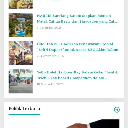
HARRIS Barelang Batam Siapkan Momen
Natal, Tahun Baru, dan Staycation yang Tak
Terlupakan di Desember 2025
3 Desember 2025
Duo HARRIS Hadirkan Penawaran Spesial
“Beli 4 Dapat 5” untuk Acara BBQ Akhir Tahun
22 November 2025
Yello Hotel Harbour Bay Batam Gelar “Beat &
Trick” Skateboard Competition dalam
Perayaan Anniversary ke-2
18 November 2025
Politik Terbaru