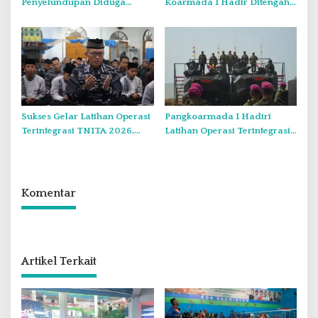
Penyelundupan Diduga
Koarmada I Hadir Ditengah
Barang Terlarang Narkoba
Masyarakat Belinyu
Sejumlah 1,3 Ton
Sukses Gelar Latihan Operasi
Pangkoarmada I Hadiri
Terintegrasi TNITA 2026,
Latihan Operasi Terintegrasi
Koarmada I Gekar Doa
TNI TA 2026 di Dabo Singkep
Bersama dan Santunan Anak
Yatim
Komentar
Artikel Terkait