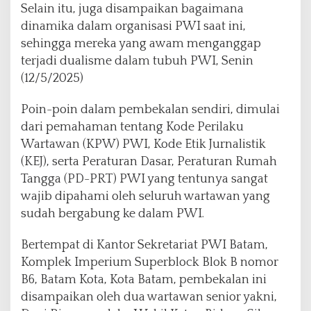
e
Selain itu, juga disampaikan bagaimana
P
dinamika dalam organisasi PWI saat ini,
e
sehingga mereka yang awam menganggap
r
i
terjadi dualisme dalam tubuh PWI, Senin
l
(12/5/2025)
a
k
Poin-poin dalam pembekalan sendiri, dimulai
u
dari pemahaman tentang Kode Perilaku
W
a
Wartawan (KPW) PWI, Kode Etik Jurnalistik
r
(KEJ), serta Peraturan Dasar, Peraturan Rumah
t
Tangga (PD-PRT) PWI yang tentunya sangat
a
wajib dipahami oleh seluruh wartawan yang
w
a
sudah bergabung ke dalam PWI.
n
d
Bertempat di Kantor Sekretariat PWI Batam,
a
Komplek Imperium Superblock Blok B nomor
n
B6, Batam Kota, Kota Batam, pembekalan ini
P
D
disampaikan oleh dua wartawan senior yakni,
-