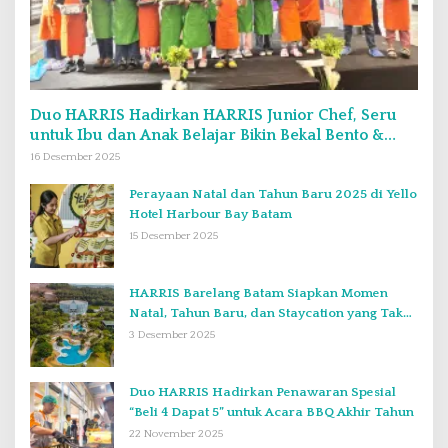
Duo HARRIS Hadirkan HARRIS Junior Chef, Seru
untuk Ibu dan Anak Belajar Bikin Bekal Bento &
Kimbab
16 Desember 2025
Perayaan Natal dan Tahun Baru 2025 di Yello
Hotel Harbour Bay Batam
15 Desember 2025
HARRIS Barelang Batam Siapkan Momen
Natal, Tahun Baru, dan Staycation yang Tak
Terlupakan di Desember 2025
3 Desember 2025
Duo HARRIS Hadirkan Penawaran Spesial
“Beli 4 Dapat 5” untuk Acara BBQ Akhir Tahun
22 November 2025