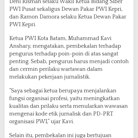
Deni Risman selaku Wakil Ketua Bidang Siber
P
PWI Pusat sekaligus Dewan Pakar PWI Kepri,
R
dan Ramon Damora selaku Ketua Dewan Pakar
T
P
PWI Kepri.
W
I
Ketua PWI Kota Batam, Muhammad Kavi
Anshary, mengatakan, pembekalan terhadap
pengurus terhadap poin-poin di atas sangat
penting. Sebab, pengurus harus menjadi contoh
dan cermin perilaku wartawan dalam
melakukan pekerjaan jurnalistik.
“Saya sebagai ketua berupaya menjalankan
fungsi organisai profesi, yaitu meningkatkan
kualitas dan prilaku serta menularkan wawasan
mengenai kode etik jurnalisk dan PD-PRT
organisasi PWI,” ujar Kavi.
Selain itu, pembekalan ini juga bertujuan