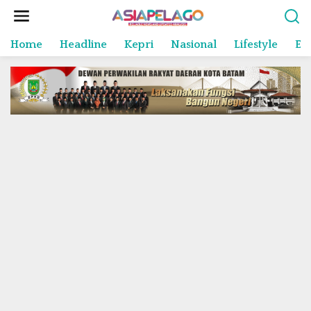
L
e
w
Home
Headline
Kepri
Nasional
Lifestyle
En
a
t
i
k
e
k
o
n
t
e
n