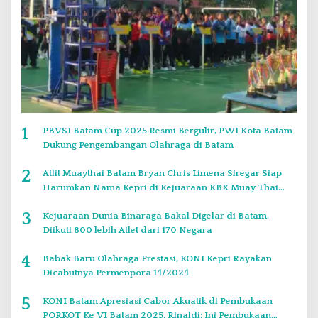
1
PBVSI Batam Cup 2025 Resmi Bergulir, PWI Kota Batam
Dukung Pengembangan Olahraga di Batam
2
Atlit Muaythai Batam Bryan Chris Limena Siregar Siap
Harumkan Nama Kepri di Kejuaraan KBX Muay Thai
Event Singapore
3
Kejuaraan Dunia Binaraga Bakal Digelar di Batam,
Diikuti 800 lebih Atlet dari 170 Negara
4
Babak Baru Olahraga Prestasi, KONI Kepri Rayakan
Dicabutnya Permenpora 14/2024
5
KONI Batam Apresiasi Cabor Akuatik di Pembukaan
PORKOT Ke VI Batam 2025, Rinaldi: Ini Pembukaan