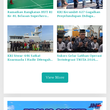
Ramaikan Rangkaian HUT RI
KRI Kerambit-627 Gagalkan
Ke-81, Belasan Superhero
Penyelundupan Diduga
Muncul Mapolda Kepri
Barang Terlarang Narkoba
Sejumlah 1,3 Ton
KRI Siwar-646 Satkat
Sukses Gelar Latihan Operasi
Koarmada I Hadir Ditengah
Terintegrasi TNITA 2026,
Masyarakat Belinyu
Koarmada I Gekar Doa
Bersama dan Santunan Anak
Yatim
View More