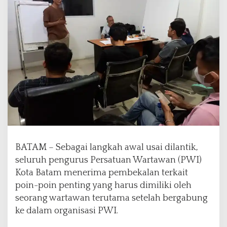
a
t
a
m
D
a
p
a
t
P
e
m
b
e
BATAM – Sebagai langkah awal usai dilantik,
k
a
seluruh pengurus Persatuan Wartawan (PWI)
l
Kota Batam menerima pembekalan terkait
a
poin-poin penting yang harus dimiliki oleh
n
seorang wartawan terutama setelah bergabung
K
o
ke dalam organisasi PWI.
d