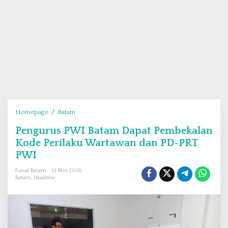
Homepage
/
Batam
P
e
Pengurus PWI Batam Dapat Pembekalan
n
Kode Perilaku Wartawan dan PD-PRT
g
u
PWI
r
Faisal Batam
13 Mei 2025
u
Batam
,
Headline
s
P
W
I
B