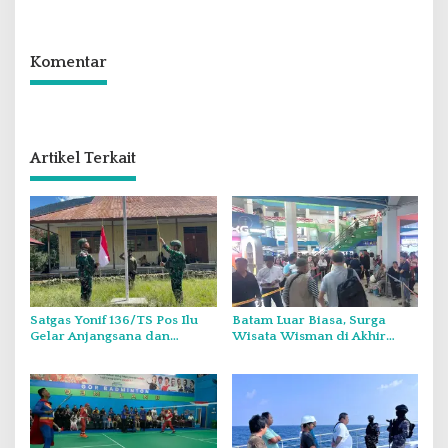
Bersama dan Santunan Anak
Yatim
Komentar
Artikel Terkait
Satgas Yonif 136/TS Pos Ilu
Batam Luar Biasa, Surga
Gelar Anjangsana dan
Wisata Wisman di Akhir
Bagikan Bendera Merah
Pekan.
Putih di Kampung Lambo