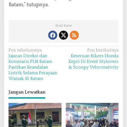
Batam,” tutupnya.
Ikuti Kami
N
Pos sebelumnya
Pos berikutnya
Jajaran Direksi dan
Keseruan Bikers Honda
a
Komisaris PLN Batam
Kepri Di Event Stylovers
v
Pastikan Keandalan
& Scoopy Velocreativity
Listrik Selama Perayaan
i
Waisak di Batam
g
a
Jangan Lewatkan
s
i
p
o