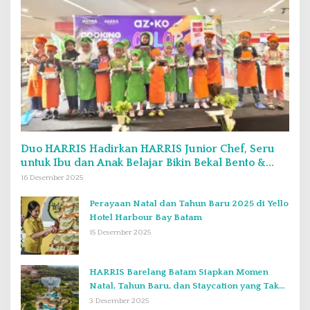
Duo HARRIS Hadirkan HARRIS Junior Chef, Seru
untuk Ibu dan Anak Belajar Bikin Bekal Bento &
Kimbab
16 Desember 2025
Perayaan Natal dan Tahun Baru 2025 di Yello
Hotel Harbour Bay Batam
15 Desember 2025
HARRIS Barelang Batam Siapkan Momen
Natal, Tahun Baru, dan Staycation yang Tak
Terlupakan di Desember 2025
3 Desember 2025