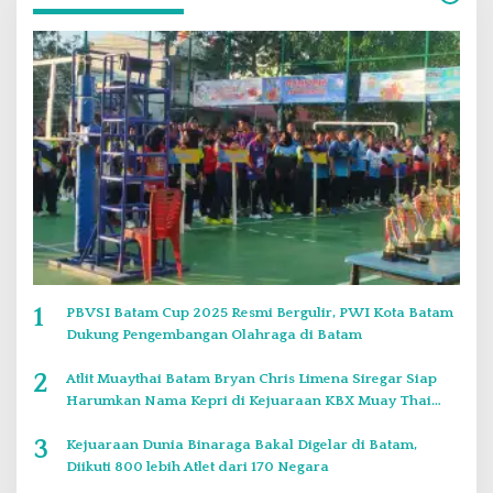
1
PBVSI Batam Cup 2025 Resmi Bergulir, PWI Kota Batam
Dukung Pengembangan Olahraga di Batam
2
Atlit Muaythai Batam Bryan Chris Limena Siregar Siap
Harumkan Nama Kepri di Kejuaraan KBX Muay Thai
Event Singapore
3
Kejuaraan Dunia Binaraga Bakal Digelar di Batam,
Diikuti 800 lebih Atlet dari 170 Negara