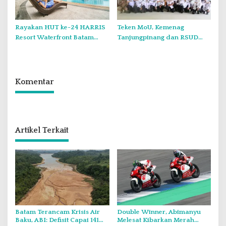
Rayakan HUT ke-24 HARRIS
Teken MoU, Kemenag
Resort Waterfront Batam
Tanjungpinang dan RSUD
Gelar Giveaway Spesial dan
Raja Ahmad Tabib Perkuat
Diskon Menginap 24 Persen
Layanan Kerohanian Pasien
Komentar
Artikel Terkait
Batam Terancam Krisis Air
Double Winner, Abimanyu
Baku, ABI: Defisit Capai 141
Melesat Kibarkan Merah