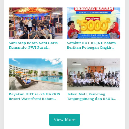
Juta Meter Kubik per Tahun
Putih Dua Kali di Thailand
Satu Atap Besar, Satu Garis
Sambut HUT RI, JNE Batam
Komando: PWI Pusat
Berikan Potongan Ongkir
Tegaskan KJK Wajib Tunduk
Hingga Rp5.000
pada PWI Kepri
Rayakan HUT ke-24 HARRIS
Teken MoU, Kemenag
Resort Waterfront Batam
Tanjungpinang dan RSUD
Gelar Giveaway Spesial dan
Raja Ahmad Tabib Perkuat
Diskon Menginap 24 Persen
Layanan Kerohanian Pasien
View More