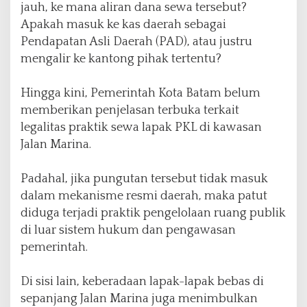
s
jauh, ke mana aliran dana sewa tersebut?
D
Apakah masuk ke kas daerah sebagai
a
Pendapatan Asli Daerah (PAD), atau justru
e
r
mengalir ke kantong pihak tertentu?
a
h
‎Hingga kini, Pemerintah Kota Batam belum
a
memberikan penjelasan terbuka terkait
t
a
legalitas praktik sewa lapak PKL di kawasan
u
Jalan Marina.
K
a
‎Padahal, jika pungutan tersebut tidak masuk
n
t
dalam mekanisme resmi daerah, maka patut
o
diduga terjadi praktik pengelolaan ruang publik
n
di luar sistem hukum dan pengawasan
g
pemerintah.
P
r
i
‎Di sisi lain, keberadaan lapak-lapak bebas di
b
sepanjang Jalan Marina juga menimbulkan
a