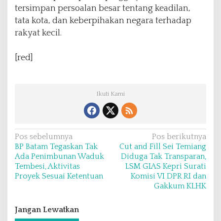
tersimpan persoalan besar tentang keadilan,
tata kota, dan keberpihakan negara terhadap
rakyat kecil.
‎[red]
Ikuti Kami
N
Pos sebelumnya
Pos berikutnya
BP Batam Tegaskan Tak
Cut and Fill Sei Temiang
a
Ada Penimbunan Waduk
Diduga Tak Transparan,
v
Tembesi, Aktivitas
LSM GIAS Kepri Surati
Proyek Sesuai Ketentuan
Komisi VI DPR RI dan
i
Gakkum KLHK
g
a
Jangan Lewatkan