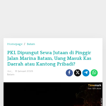
Homepage
/
Batam
P
K
PKL Dipungut Sewa Jutaan di Pinggir
L
Jalan Marina Batam, Uang Masuk Kas
D
i
Daerah atau Kantong Pribadi?
p
Acc_
19 Januari 2026
u
Batam
n
g
u
t
S
e
w