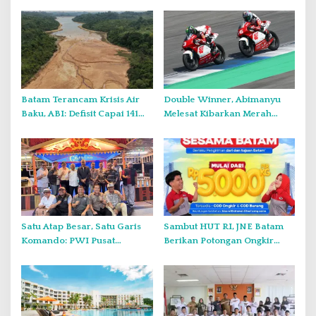
s
i
p
o
s
Batam Terancam Krisis Air
Double Winner, Abimanyu
Baku, ABI: Defisit Capai 141
Melesat Kibarkan Merah
Juta Meter Kubik per Tahun
Putih Dua Kali di Thailand
Satu Atap Besar, Satu Garis
Sambut HUT RI, JNE Batam
Komando: PWI Pusat
Berikan Potongan Ongkir
Tegaskan KJK Wajib Tunduk
Hingga Rp5.000
pada PWI Kepri