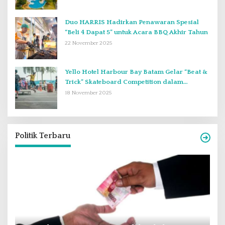
Duo HARRIS Hadirkan Penawaran Spesial
“Beli 4 Dapat 5” untuk Acara BBQ Akhir Tahun
22 November 2025
Yello Hotel Harbour Bay Batam Gelar “Beat &
Trick” Skateboard Competition dalam
Perayaan Anniversary ke-2
18 November 2025
Politik Terbaru