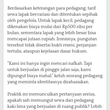
a
r
‎Berdasarkan keterangan para pedagang, tarif
i
sewa lapak bervariasi dan ditentukan sepihak
n
oleh pengelola. Untuk lapak kecil, pedagang
a
dikenakan biaya mulai dari Rp500 ribu per
B
a
bulan, sementara lapak yang lebih besar bisa
t
mencapai jutaan rupiah. Ironisnya, pungutan
a
tersebut tidak disertai bukti resmi, perjanjian
m
tertulis, ataupun kejelasan dasar hukum.
,
U
a
‎“Kami ini hanya ingin mencari nafkah. Tapi
n
untuk berjualan di pinggir jalan saja, kami
g
dipungut biaya mahal,” keluh seorang pedagang
M
a
yang meminta identitasnya dirahasiakan.
s
u
‎Praktik ini memunculkan pertanyaan serius,
k
apakah sah memungut sewa dari pedagang
K
a
kaki lima yang berjualan di ruang publik? Lebih