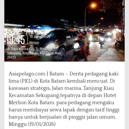
a
J
u
t
a
a
n
d
i
P
i
n
Asiapelago.com | ‎Batam – Derita pedagang kaki
g
g
lima (PKL) di Kota Batam kembali mencuat. Di
i
kawasan strategis, Jalan marina, Tanjung Riau
r
Kecamatan Sekupang,tepatnya di depan Hotel
J
Merlion Kota Batam. para pedagang mengaku
a
l
harus membayar sewa lapak dengan tarif tinggi
a
hanya untuk berjualan di pinggir jalan umum.
n
Minggu (19/01/2026)
M