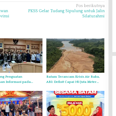
Pos berikutnya
awan
PKSS Gelar Tudang Sipulung untuk Jalin
vinsi
Silaturahmi
ng Penguatan
Batam Terancam Krisis Air Baku,
aan Informasi pada
ABI: Defisit Capai 141 Juta Meter
sultasi Publik
Kubik per Tahun
o Kepri
Gelar Syukuran Atas Kemenangan
Maulana-Diza, MPC Pemuda
Pancasila Siap Kawal Sampai
Di Headline, Politik
|
11 Desember 2024
Pelantikan