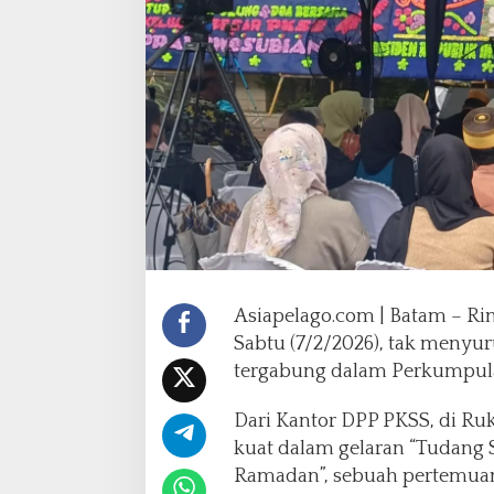
g
S
i
p
u
l
u
n
g
u
n
t
u
k
Asiapelago.com | Batam – Rin
J
Sabtu (7/2/2026), tak menyu
a
l
tergabung dalam Perkumpulan
i
n
Dari Kantor DPP PKSS, di Ruk
S
kuat dalam gelaran “Tudang
i
Ramadan”, sebuah pertemuan 
l