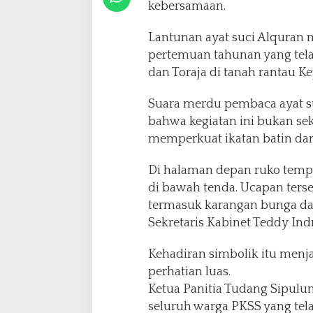
a
kebersamaan.
t
u
Lantunan ayat suci Alquran
r
pertemuan tahunan yang tela
a
dan Toraja di tanah rantau K
h
m
i
Suara merdu pembaca ayat s
bahwa kegiatan ini bukan s
memperkuat ikatan batin da
Di halaman depan ruko tempat
di bawah tenda. Ucapan terse
termasuk karangan bunga dar
Sekretaris Kabinet Teddy Ind
Kehadiran simbolik itu men
perhatian luas.
Ketua Panitia Tudang Sipul
seluruh warga PKSS yang tel