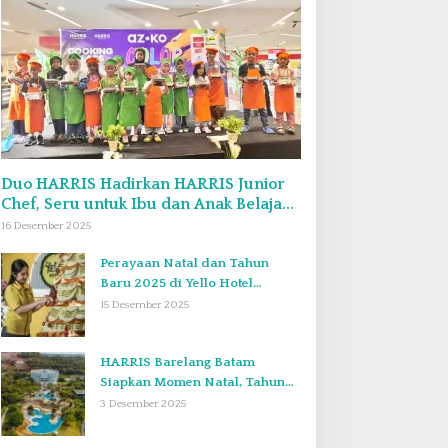
Duo HARRIS Hadirkan HARRIS Junior
Chef, Seru untuk Ibu dan Anak Belajar
Bikin Bekal Bento & Kimbab
16 Desember 2025
Perayaan Natal dan Tahun
Baru 2025 di Yello Hotel
Harbour Bay Batam
15 Desember 2025
HARRIS Barelang Batam
Siapkan Momen Natal, Tahun
Baru, dan Staycation yang Tak
3 Desember 2025
Terlupakan di Desember 2025