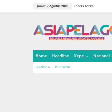
L
Jumat, 7 Agustus 2026
Indeks Berita
e
w
a
t
i
k
e
k
o
n
Home
Headline
Kepri
Nasional
t
e
n
Sepakbola
PLN Batam