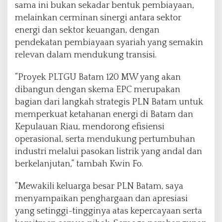
sama ini bukan sekadar bentuk pembiayaan,
u
n
melainkan cerminan sinergi antara sektor
a
energi dan sektor keuangan, dengan
n
pendekatan pembiayaan syariah yang semakin
P
relevan dalam mendukung transisi.
L
T
G
“Proyek PLTGU Batam 120 MW yang akan
U
dibangun dengan skema EPC merupakan
1
bagian dari langkah strategis PLN Batam untuk
2
memperkuat ketahanan energi di Batam dan
0
M
Kepulauan Riau, mendorong efisiensi
W
operasional, serta mendukung pertumbuhan
industri melalui pasokan listrik yang andal dan
berkelanjutan,” tambah Kwin Fo.
“Mewakili keluarga besar PLN Batam, saya
menyampaikan penghargaan dan apresiasi
yang setinggi-tingginya atas kepercayaan serta