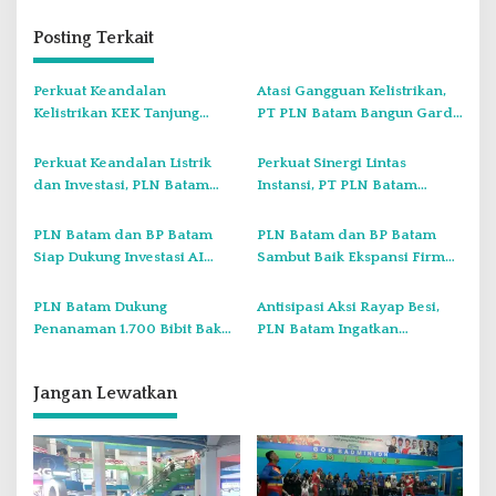
a
s
Posting Terkait
i
Perkuat Keandalan
Atasi Gangguan Kelistrikan,
p
Kelistrikan KEK Tanjung
PT PLN Batam Bangun Gardu
o
Sauh, PT PLN Batam
Baru dan Pulihkan Pasokan
s
Penjajakan Kerja Sama
di Kavling Senjulung
Perkuat Keandalan Listrik
Perkuat Sinergi Lintas
Strategis dengan Panbil
dan Investasi, PLN Batam
Instansi, PT PLN Batam
Group
Resmi Tanda Tangani PJBTL
Terima Kunjungan
PLTGU 300 MW
Kehormatan Danlanud Hang
PLN Batam dan BP Batam
PLN Batam dan BP Batam
Nadim
Siap Dukung Investasi AI
Sambut Baik Ekspansi Firmus
Firmus Technologies, Batam
Technologies, Menjadikan
Kian Kokoh Jadi Hub Data
Kota Batam Sebagai Hub
PLN Batam Dukung
Antisipasi Aksi Rayap Besi,
Center Asia Tenggara
Digital Terdepan di Asia
Penanaman 1.700 Bibit Bakau
PLN Batam Ingatkan
Tenggara
pada Peringatan Hari
Masyarakat Jangan Membuka
Lingkungan Hidup Sedunia
Gardu Listrik Sembarangan
Jangan Lewatkan
2026 Tingkat Kota Batam