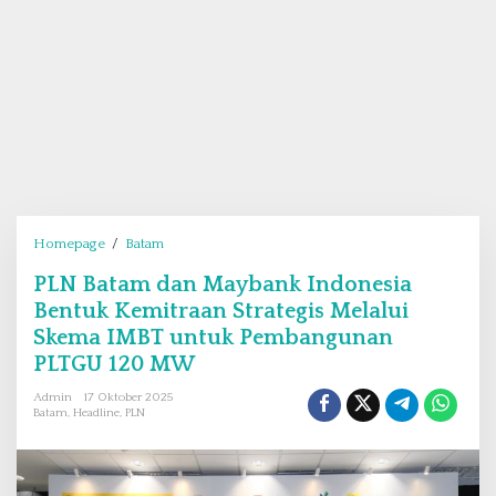
Homepage
/
Batam
P
L
PLN Batam dan Maybank Indonesia
N
Bentuk Kemitraan Strategis Melalui
B
a
Skema IMBT untuk Pembangunan
t
PLTGU 120 MW
a
Admin
17 Oktober 2025
m
Batam
,
Headline
,
PLN
d
a
n
M