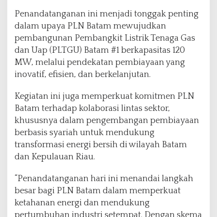
e
m
Penandatanganan ini menjadi tonggak penting
i
dalam upaya PLN Batam mewujudkan
t
pembangunan Pembangkit Listrik Tenaga Gas
r
dan Uap (PLTGU) Batam #1 berkapasitas 120
a
a
MW, melalui pendekatan pembiayaan yang
n
inovatif, efisien, dan berkelanjutan.
S
t
Kegiatan ini juga memperkuat komitmen PLN
r
Batam terhadap kolaborasi lintas sektor,
a
t
khususnya dalam pengembangan pembiayaan
e
berbasis syariah untuk mendukung
g
transformasi energi bersih di wilayah Batam
i
dan Kepulauan Riau.
s
M
e
“Penandatanganan hari ini menandai langkah
l
besar bagi PLN Batam dalam memperkuat
a
ketahanan energi dan mendukung
l
pertumbuhan industri setempat. Dengan skema
u