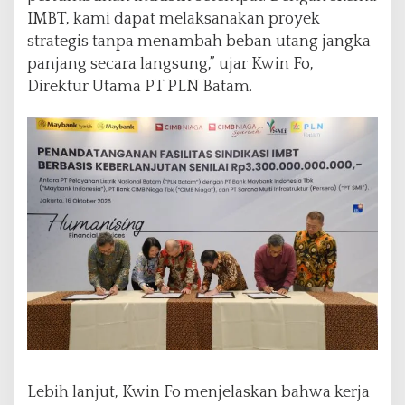
i
IMBT, kami dapat melaksanakan proyek
S
strategis tanpa menambah beban utang jangka
k
panjang secara langsung,” ujar Kwin Fo,
e
Direktur Utama PT PLN Batam.
m
a
I
M
B
T
u
n
t
u
k
P
e
m
b
a
n
Lebih lanjut, Kwin Fo menjelaskan bahwa kerja
g