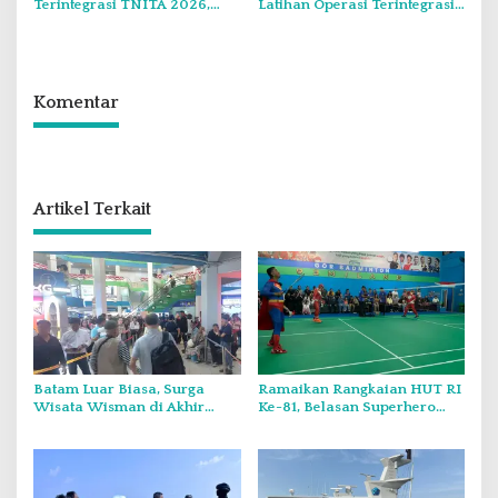
Terintegrasi TNITA 2026,
Latihan Operasi Terintegrasi
Koarmada I Gekar Doa
TNI TA 2026 di Dabo Singkep
Bersama dan Santunan Anak
Yatim
Komentar
Artikel Terkait
Batam Luar Biasa, Surga
Ramaikan Rangkaian HUT RI
Wisata Wisman di Akhir
Ke-81, Belasan Superhero
Pekan.
Muncul Mapolda Kepri