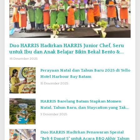
Duo HARRIS Hadirkan HARRIS Junior Chef, Seru
untuk Ibu dan Anak Belajar Bikin Bekal Bento &
Kimbab
16 Desember 2025
Perayaan Natal dan Tahun Baru 2025 di Yello
Hotel Harbour Bay Batam
15 Desember 2025
HARRIS Barelang Batam Siapkan Momen
Natal, Tahun Baru, dan Staycation yang Tak
Terlupakan di Desember 2025
3 Desember 2025
Duo HARRIS Hadirkan Penawaran Spesial
“Beli 4 Dapat 5” untuk Acara BBQ Akhir Tahun