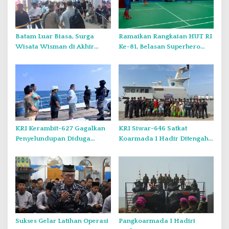
Batam Luar Biasa, Surga
Ramaikan Rangkaian HUT RI
Wisata Wisman di Akhir
Ke-81, Belasan Superhero
Pekan.
Muncul Mapolda Kepri
KRI Kerambit-627 Gagalkan
KRI Siwar-646 Satkat
Penyelundupan Diduga
Koarmada I Hadir Ditengah
Barang Terlarang Narkoba
Masyarakat Belinyu
Sejumlah 1,3 Ton
Sukses Gelar Latihan Operasi
Pangkoarmada I Hadiri