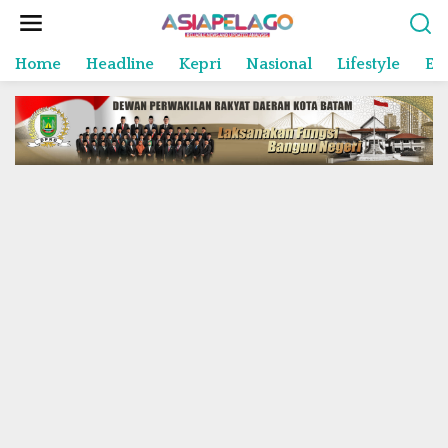
L
e
w
Home
Headline
Kepri
Nasional
Lifestyle
En
a
t
i
k
e
k
o
n
t
e
n