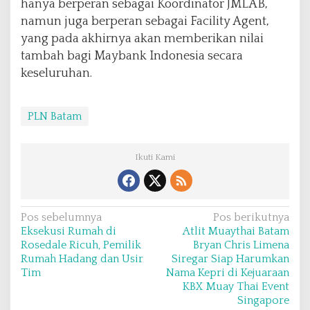
hanya berperan sebagai Koordinator JMLAB,
namun juga berperan sebagai Facility Agent,
yang pada akhirnya akan memberikan nilai
tambah bagi Maybank Indonesia secara
keseluruhan.
PLN Batam
Ikuti Kami
N
Pos sebelumnya
Pos berikutnya
Eksekusi Rumah di
Atlit Muaythai Batam
a
Rosedale Ricuh, Pemilik
Bryan Chris Limena
v
Rumah Hadang dan Usir
Siregar Siap Harumkan
Tim
Nama Kepri di Kejuaraan
i
KBX Muay Thai Event
g
Singapore