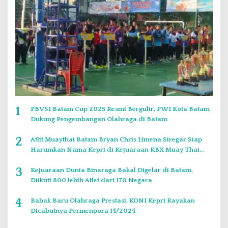
1
PBVSI Batam Cup 2025 Resmi Bergulir, PWI Kota Batam
Dukung Pengembangan Olahraga di Batam
2
Atlit Muaythai Batam Bryan Chris Limena Siregar Siap
Harumkan Nama Kepri di Kejuaraan KBX Muay Thai
Event Singapore
3
Kejuaraan Dunia Binaraga Bakal Digelar di Batam,
Diikuti 800 lebih Atlet dari 170 Negara
4
Babak Baru Olahraga Prestasi, KONI Kepri Rayakan
Dicabutnya Permenpora 14/2024