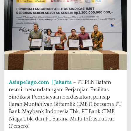
a
y
b
a
n
k
I
n
d
o
n
e
s
i
Asiapelago.com | Jakarta
– PT PLN Batam
a
resmi menandatangani Perjanjian Fasilitas
B
Sindikasi Pembiayaan berdasarkan prinsip
e
n
Ijarah Muntahiyah Bittamlik (IMBT) bersama PT
t
Bank Maybank Indonesia Tbk, PT Bank CIMB
u
Niaga Tbk, dan PT Sarana Multi Infrastruktur
k
(Persero).
K