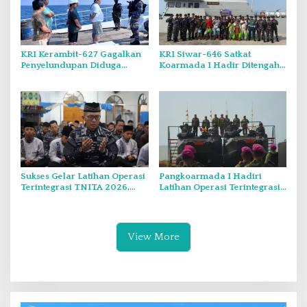
KRI Kerambit-627 Gagalkan
KRI Siwar-646 Satkat
Penyelundupan Diduga
Koarmada I Hadir Ditengah
Barang Terlarang Narkoba
Masyarakat Belinyu
Sejumlah 1,3 Ton
Sukses Gelar Latihan Operasi
Pangkoarmada I Hadiri
Terintegrasi TNITA 2026,
Latihan Operasi Terintegrasi
Koarmada I Gekar Doa
TNI TA 2026 di Dabo Singkep
Bersama dan Santunan Anak
Yatim
View More