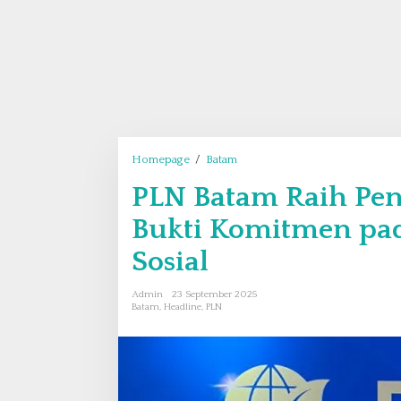
Homepage
/
Batam
P
L
PLN Batam Raih Pe
N
B
Bukti Komitmen pad
a
t
Sosial
a
m
Admin
23 September 2025
R
Batam
,
Headline
,
PLN
a
i
h
P
e