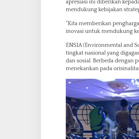
apresiasi ini diberikan kepa
n
mendukung kebijakan strateg
g
k
“Kita memberikan pengharg
u
n
inovasi untuk mendukung kebi
g
a
ENSIA (Environmental and So
n
tingkat nasional yang digaga
d
dan sosial. Berbeda dengan 
a
n
menekankan pada orisinalitas,
S
o
s
i
a
l