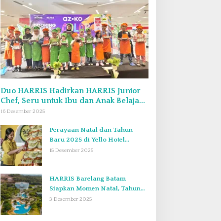
Duo HARRIS Hadirkan HARRIS Junior
Chef, Seru untuk Ibu dan Anak Belajar
Bikin Bekal Bento & Kimbab
16 Desember 2025
Perayaan Natal dan Tahun
Baru 2025 di Yello Hotel
Harbour Bay Batam
15 Desember 2025
HARRIS Barelang Batam
Siapkan Momen Natal, Tahun
Baru, dan Staycation yang Tak
3 Desember 2025
Terlupakan di Desember 2025