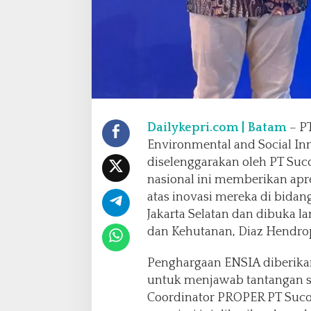
t
i
K
o
m
i
t
m
e
Dailykepri.com | Batam
– P
n
p
Environmental and Social In
a
diselenggarakan oleh PT Suco
d
nasional ini memberikan apre
a
atas inovasi mereka di bidan
I
n
Jakarta Selatan dan dibuka 
o
dan Kehutanan, Diaz Hendro
v
a
Penghargaan ENSIA diberika
s
untuk menjawab tantangan so
i
L
Coordinator PROPER PT Suco
i