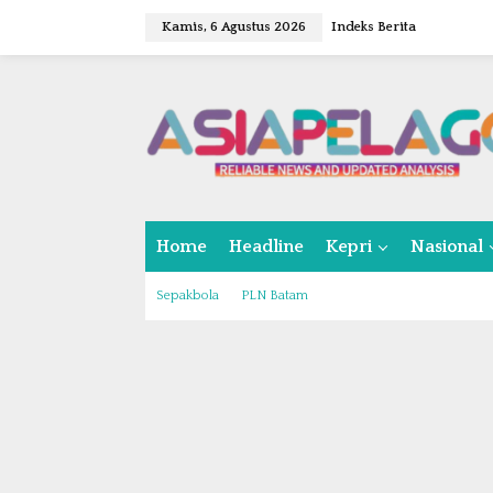
L
Kamis, 6 Agustus 2026
Indeks Berita
e
w
a
t
i
k
e
k
o
n
Home
Headline
Kepri
Nasional
t
e
n
Sepakbola
PLN Batam