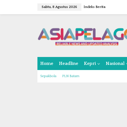
L
Sabtu, 8 Agustus 2026
Indeks Berita
e
w
a
t
i
k
e
k
o
n
Home
Headline
Kepri
Nasional
t
e
n
Sepakbola
PLN Batam