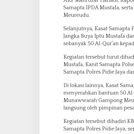
AKP Mahruzar Hariadi, Kapo
Samapta IPDA Mustafa, serta 
Meureudu.
Selanjutnya, Kasat Samapta P
Jangka Buya Iptu Mustafa d
sebanyak 50 Al-Qur’an kepad
Kegiatan tersebut turut diha
Mustafa, Kanit Samapta Polse
Samapta Polres Pidie Jaya da
Di lokasi lainnya, Kasat Sama
menyerahkan bantuan 50 Al-
Munawwarah Gampong Meuko
langsung oleh pimpinan pesan
Kegiatan tersebut dihadiri K
Samapta Polres Pidie Jaya, se