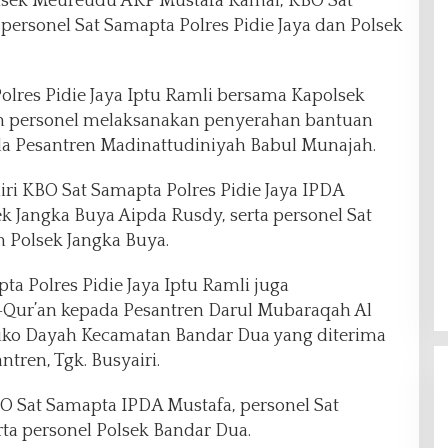
lsek Meureudu AKP Mustafa Kamal, KBO Sat
personel Sat Samapta Polres Pidie Jaya dan Polsek
olres Pidie Jaya Iptu Ramli bersama Kapolsek
an personel melaksanakan penyerahan bantuan
a Pesantren Madinattudiniyah Babul Munajah.
diri KBO Sat Samapta Polres Pidie Jaya IPDA
k Jangka Buya Aipda Rusdy, serta personel Sat
n Polsek Jangka Buya.
pta Polres Pidie Jaya Iptu Ramli juga
Qur’an kepada Pesantren Darul Mubaraqah Al
 Dayah Kecamatan Bandar Dua yang diterima
tren, Tgk. Busyairi.
BO Sat Samapta IPDA Mustafa, personel Sat
rta personel Polsek Bandar Dua.