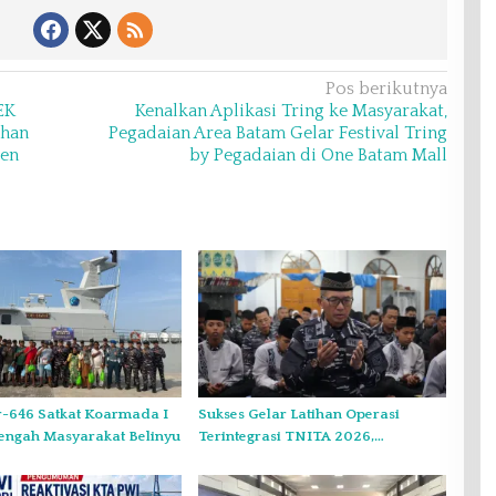
Pos berikutnya
EK
Kenalkan Aplikasi Tring ke Masyarakat,
uhan
Pegadaian Area Batam Gelar Festival Tring
sen
by Pegadaian di One Batam Mall
r-646 Satkat Koarmada I
Sukses Gelar Latihan Operasi
engah Masyarakat Belinyu
Terintegrasi TNITA 2026,
Koarmada I Gekar Doa Bersama
dan Santunan Anak Yatim