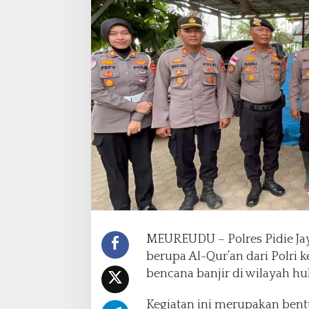
a
n
t
u
a
n
A
l
-
Q
u
r
’
a
n
k
e
MEUREUDU – Polres Pidie Ja
p
berupa Al-Qur’an dari Polri
a
d
bencana banjir di wilayah huk
a
P
Kegiatan ini merupakan bent