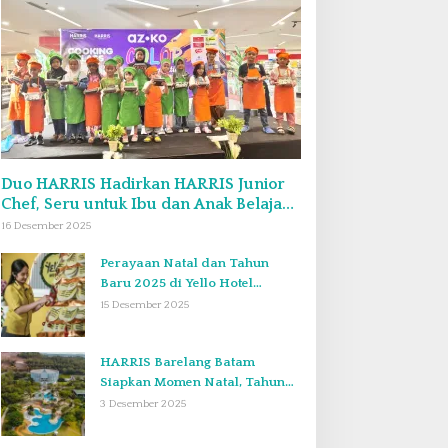
Duo HARRIS Hadirkan HARRIS Junior
Chef, Seru untuk Ibu dan Anak Belajar
Bikin Bekal Bento & Kimbab
16 Desember 2025
Perayaan Natal dan Tahun
Baru 2025 di Yello Hotel
Harbour Bay Batam
15 Desember 2025
HARRIS Barelang Batam
Siapkan Momen Natal, Tahun
Baru, dan Staycation yang Tak
3 Desember 2025
Terlupakan di Desember 2025