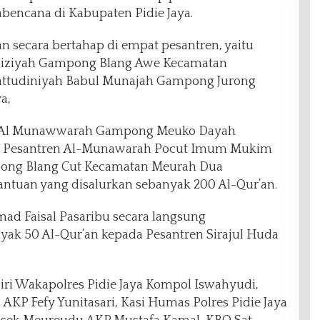
encana di Kabupaten Pidie Jaya.
n secara bertahap di empat pesantren, yaitu
Aziziyah Gampong Blang Awe Kecamatan
attudiniyah Babul Munajah Gampong Jurong
a,
h Al Munawwarah Gampong Meuko Dayah
ta Pesantren Al-Munawarah Pocut Imum Mukim
ong Blang Cut Kecamatan Meurah Dua
bantuan yang disalurkan sebanyak 200 Al-Qur’an.
mad Faisal Pasaribu secara langsung
ak 50 Al-Qur’an kepada Pesantren Sirajul Huda
diri Wakapolres Pidie Jaya Kompol Iswahyudi,
a AKP Fefy Yunitasari, Kasi Humas Polres Pidie Jaya