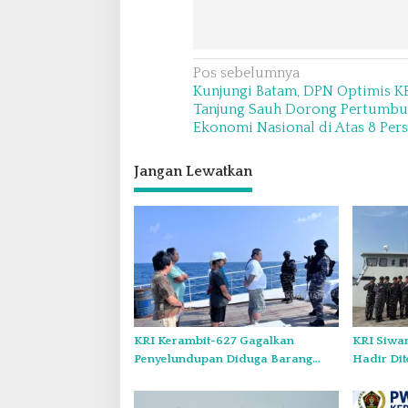
N
Pos sebelumnya
Kunjungi Batam, DPN Optimis K
a
Tanjung Sauh Dorong Pertumb
v
Ekonomi Nasional di Atas 8 Per
i
Jangan Lewatkan
g
a
s
i
p
o
s
KRI Kerambit-627 Gagalkan
KRI Siwa
Penyelundupan Diduga Barang
Hadir Dit
Terlarang Narkoba Sejumlah 1,3
Ton