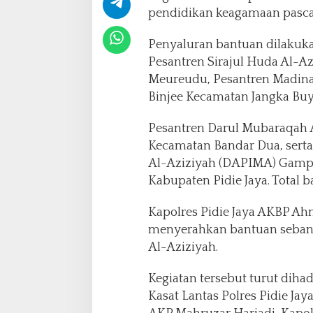
e
pendidikan keagamaan pascab
s
a
Penyaluran bantuan dilakuka
n
t
Pesantren Sirajul Huda Al-
r
Meureudu, Pesantren Madin
e
Binjee Kecamatan Jangka Buy
n
T
Pesantren Darul Mubaraqa
e
r
Kecamatan Bandar Dua, ser
d
Al-Aziziyah (DAPIMA) Gamp
a
Kabupaten Pidie Jaya. Total 
m
p
Kapolres Pidie Jaya AKBP Ah
a
k
menyerahkan bantuan sebany
B
Al-Aziziyah.
a
n
Kegiatan tersebut turut diha
j
Kasat Lantas Polres Pidie Jay
i
r