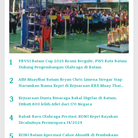
1
PBVSI Batam Cup 2025 Resmi Bergulir, PWI Kota Batam
Dukung Pengembangan Olahraga di Batam
2
Atlit Muaythai Batam Bryan Chris Limena Siregar Siap
Harumkan Nama Kepri di Kejuaraan KBX Muay Thai
Event Singapore
3
Kejuaraan Dunia Binaraga Bakal Digelar di Batam,
Diikuti 800 lebih Atlet dari 170 Negara
4
Babak Baru Olahraga Prestasi, KONI Kepri Rayakan
Dicabutnya Permenpora 14/2024
5
KONI Batam Apresiasi Cabor Akuatik di Pembukaan