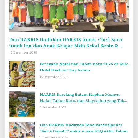
Duo HARRIS Hadirkan HARRIS Junior Chef, Seru
untuk Ibu dan Anak Belajar Bikin Bekal Bento &
Kimbab
16 Desember 2025
Perayaan Natal dan Tahun Baru 2025 di Yello
Hotel Harbour Bay Batam
15 Desember 2025
HARRIS Barelang Batam Siapkan Momen
Natal, Tahun Baru, dan Staycation yang Tak
Terlupakan di Desember 2025
3 Desember 2025
Duo HARRIS Hadirkan Penawaran Spesial
“Beli 4 Dapat 5” untuk Acara BBQ Akhir Tahun