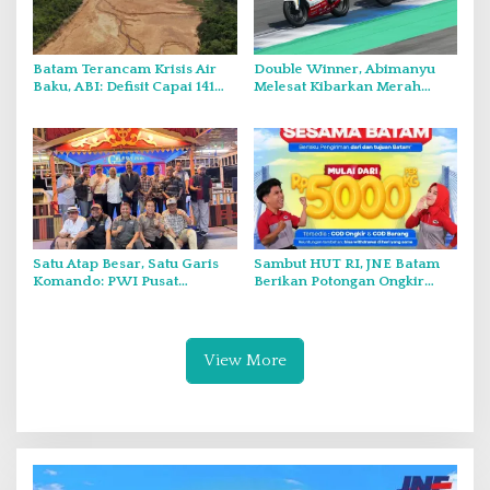
Batam Terancam Krisis Air
Double Winner, Abimanyu
Baku, ABI: Defisit Capai 141
Melesat Kibarkan Merah
Juta Meter Kubik per Tahun
Putih Dua Kali di Thailand
Satu Atap Besar, Satu Garis
Sambut HUT RI, JNE Batam
Komando: PWI Pusat
Berikan Potongan Ongkir
Tegaskan KJK Wajib Tunduk
Hingga Rp5.000
pada PWI Kepri
View More