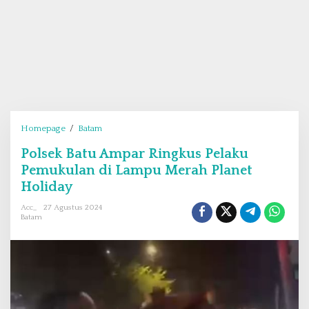
Homepage
/
Batam
P
o
Polsek Batu Ampar Ringkus Pelaku
l
Pemukulan di Lampu Merah Planet
s
e
Holiday
k
Acc_
27 Agustus 2024
B
Batam
a
t
u
A
m
p
a