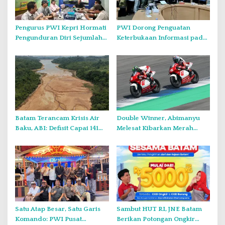
s
Pengurus PWI Kepri Hormati
PWI Dorong Penguatan
Pengunduran Diri Sejumlah
Keterbukaan Informasi pada
Anggota, Koordinasikan
Forum Konsultasi Publik
Administrasi dengan PWI
Diskominfo Kepri
Pusat
Batam Terancam Krisis Air
Double Winner, Abimanyu
Baku, ABI: Defisit Capai 141
Melesat Kibarkan Merah
Juta Meter Kubik per Tahun
Putih Dua Kali di Thailand
Satu Atap Besar, Satu Garis
Sambut HUT RI, JNE Batam
Komando: PWI Pusat
Berikan Potongan Ongkir