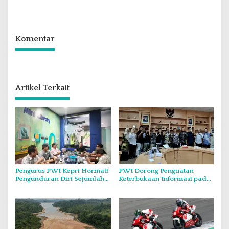
Tegaskan KJK Wajib Tunduk
Hingga Rp5.000
pada PWI Kepri
Komentar
Artikel Terkait
Pengurus PWI Kepri Hormati
PWI Dorong Penguatan
Pengunduran Diri Sejumlah
Keterbukaan Informasi pada
Anggota, Koordinasikan
Forum Konsultasi Publik
Administrasi dengan PWI
Diskominfo Kepri
Pusat