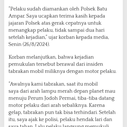
i
d
“Pelaku sudah diamankan oleh Polsek Batu
a
Ampar. Saya ucapkan terima kasih kepada
y
jajaran Polsek atas gerak cepatnya untuk
menangkap pelaku, tidak sampai dua hari
setelah kejadian,” ujar korban kepada media,
Senin (26/8/2024).
Korban melanjutkan, bahwa kejadian
pemukulan tersebut berawal dari insiden
tabrakan mobil miliknya dengan motor pelaku.
“Awalnya kami tabrakan, saat itu mobil
saya dari arah lampu merah depan planet mau
menuju Perum Jodoh Permai, tiba-tiba datang
motor pelaku dari arah sebaliknya. Karena
gelap, tabrakan pun tak bisa terhindari. Setelah
itu, saya ajak ke polisi, pelaku hendak lari dan
saya tahan. Lalu pelaku langsung memukuli