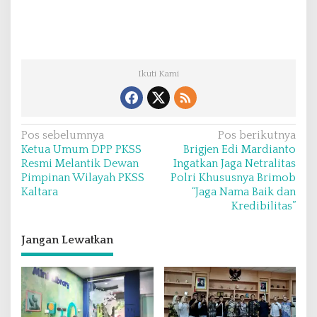
Ikuti Kami
N
Pos sebelumnya
Pos berikutnya
Ketua Umum DPP PKSS
Brigjen Edi Mardianto
a
Resmi Melantik Dewan
Ingatkan Jaga Netralitas
v
Pimpinan Wilayah PKSS
Polri Khususnya Brimob
Kaltara
“Jaga Nama Baik dan
i
Kredibilitas”
g
a
Jangan Lewatkan
s
i
p
o