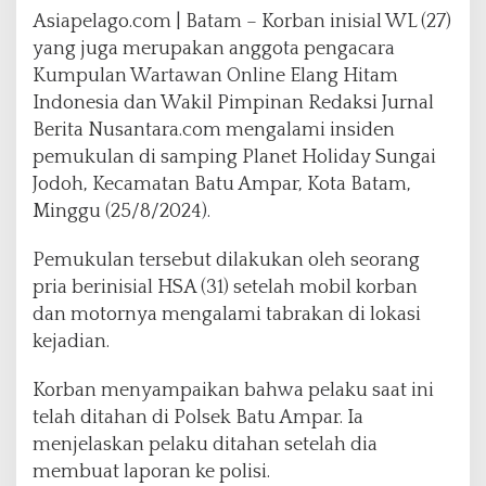
n
Asiapelago.com | Batam – Korban inisial WL (27)
d
yang juga merupakan anggota pengacara
i
Kumpulan Wartawan Online Elang Hitam
L
a
Indonesia dan Wakil Pimpinan Redaksi Jurnal
m
Berita Nusantara.com mengalami insiden
p
pemukulan di samping Planet Holiday Sungai
u
Jodoh, Kecamatan Batu Ampar, Kota Batam,
M
e
Minggu (25/8/2024).
r
a
Pemukulan tersebut dilakukan oleh seorang
h
pria berinisial HSA (31) setelah mobil korban
P
dan motornya mengalami tabrakan di lokasi
l
a
kejadian.
n
e
Korban menyampaikan bahwa pelaku saat ini
t
telah ditahan di Polsek Batu Ampar. Ia
H
menjelaskan pelaku ditahan setelah dia
o
l
membuat laporan ke polisi.