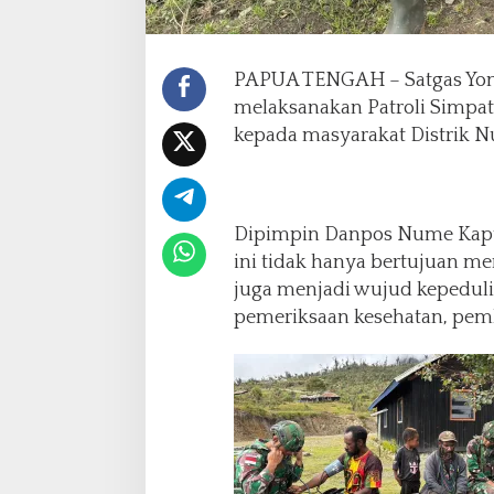
a
n
a
n
PAPUA TENGAH – Satgas Yoni
,
melaksanakan Patroli Simpa
T
kepada masyarakat Distrik N
a
p
i
J
u
Dipimpin Danpos Nume Kapten
g
ini tidak hanya bertujuan me
a
juga menjadi wujud kepeduli
M
e
pemeriksaan kesehatan, pemb
m
b
a
w
a
H
a
r