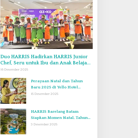
Duo HARRIS Hadirkan HARRIS Junior
Chef, Seru untuk Ibu dan Anak Belajar
Bikin Bekal Bento & Kimbab
16 Desember 2025
Perayaan Natal dan Tahun
Baru 2025 di Yello Hotel
Harbour Bay Batam
15 Desember 2025
HARRIS Barelang Batam
Siapkan Momen Natal, Tahun
Baru, dan Staycation yang Tak
3 Desember 2025
Terlupakan di Desember 2025