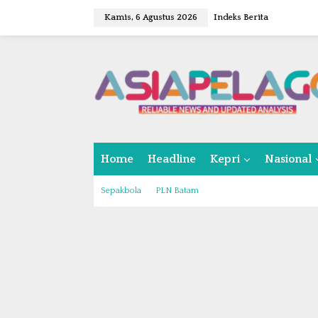
L
Kamis, 6 Agustus 2026
Indeks Berita
e
w
a
t
i
k
e
k
o
n
Home
Headline
Kepri
Nasional
t
e
n
Sepakbola
PLN Batam