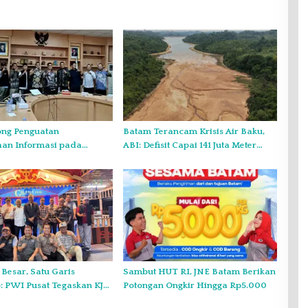
ng Penguatan
Batam Terancam Krisis Air Baku,
aan Informasi pada
ABI: Defisit Capai 141 Juta Meter
sultasi Publik
Kubik per Tahun
o Kepri
 Besar, Satu Garis
Sambut HUT RI, JNE Batam Berikan
 PWI Pusat Tegaskan KJK
Potongan Ongkir Hingga Rp5.000
nduk pada PWI Kepri