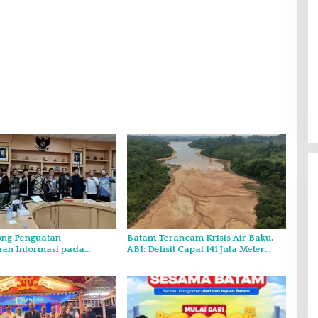
ng Penguatan
Batam Terancam Krisis Air Baku,
aan Informasi pada
ABI: Defisit Capai 141 Juta Meter
sultasi Publik
Kubik per Tahun
Gelar Syukuran Atas Kemenangan
o Kepri
Maulana-Diza, MPC Pemuda
Pancasila Siap Kawal Sampai
Di Headline, Politik
|
11 Desember 2024
Pelantikan