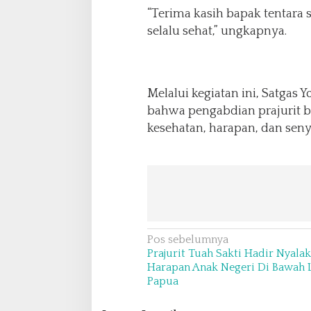
a
“Terima kasih bapak tentar
h
selalu sehat,” ungkapnya.
P
a
p
u
a
Melalui kegiatan ini, Satgas
bahwa pengabdian prajurit b
kesehatan, harapan, dan se
N
Pos sebelumnya
Prajurit Tuah Sakti Hadir Nyala
a
Harapan Anak Negeri Di Bawah 
v
Papua
i