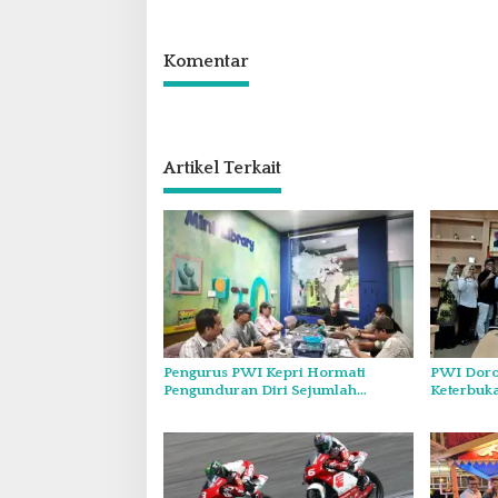
Komentar
Artikel Terkait
Pengurus PWI Kepri Hormati
PWI Doro
Pengunduran Diri Sejumlah
Keterbuk
Anggota, Koordinasikan
Forum Kon
Administrasi dengan PWI Pusat
Diskominf