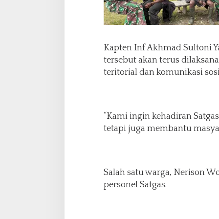
a
p
a
n
d
Kapten Inf Akhmad Sultoni Y
a
tersebut akan terus dilaksa
n
teritorial dan komunikasi sosi
K
e
s
e
m
“Kami ingin kehadiran Satga
b
tetapi juga membantu masyara
u
h
a
n
Salah satu warga, Nerison W
d
i
personel Satgas.
T
a
n