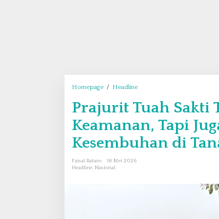
Homepage
/
Headline
P
r
Prajurit Tuah Sakti
a
j
Keamanan, Tapi Ju
u
r
Kesembuhan di Tan
i
t
Faisal Batam
18 Mei 2026
T
Headline
,
Nasional
u
a
h
S
a