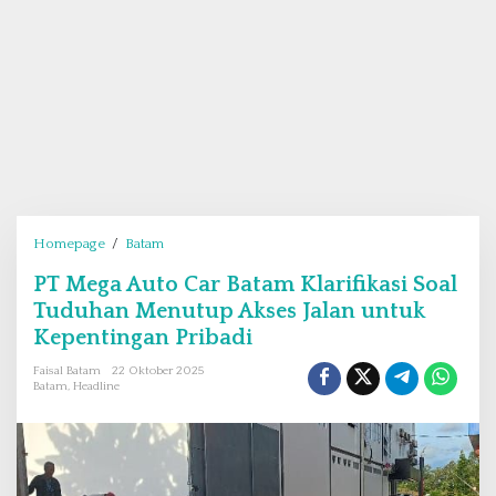
Homepage
/
Batam
P
T
PT Mega Auto Car Batam Klarifikasi Soal
M
Tuduhan Menutup Akses Jalan untuk
e
g
Kepentingan Pribadi
a
Faisal Batam
22 Oktober 2025
A
Batam
,
Headline
u
t
o
C
a