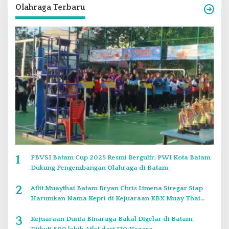
Olahraga Terbaru
1
PBVSI Batam Cup 2025 Resmi Bergulir, PWI Kota Batam
Dukung Pengembangan Olahraga di Batam
2
Atlit Muaythai Batam Bryan Chris Limena Siregar Siap
Harumkan Nama Kepri di Kejuaraan KBX Muay Thai
Event Singapore
3
Kejuaraan Dunia Binaraga Bakal Digelar di Batam,
Diikuti 800 lebih Atlet dari 170 Negara