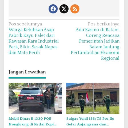
i
N
Pos sebelumnya
Pos berikutnya
Warga Keluhkan Asap
Ada Kasino di Batam,
a
Pabrik Kayu Palet dari
Coreng Rencana
v
Kawasan Kara Industrial
Pemerintah Jadikan
Park, Bikin Sesak Napas
Batam Jantung
i
dan Mata Perih
Pertumbuhan Ekonomi
g
Regional
a
s
Jangan Lewatkan
i
p
o
s
Mobil Dinas B 1330 PQE
Satgas Yonif 136/TS Pos Ilu
Nongkrong di Kedai Kopi
Gelar Anjangsana dan