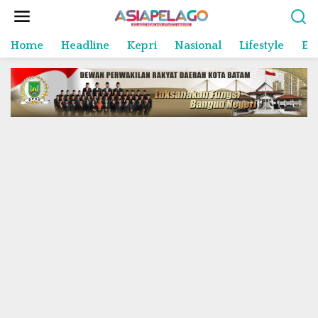
L
e
w
Home
Headline
Kepri
Nasional
Lifestyle
En
a
t
i
k
e
k
o
n
t
e
n