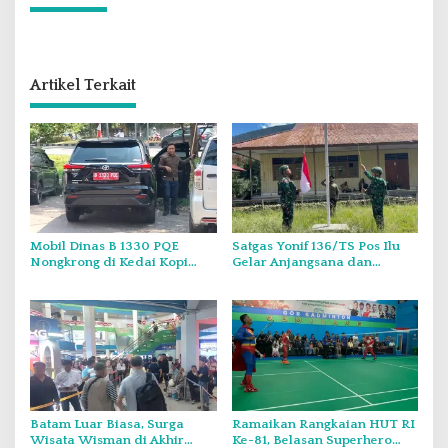
Artikel Terkait
Mobil Dinas B 1330 PQE
Satgas Yonif 136/TS Pos Ilu
Nongkrong di Kedai Kopi
Gelar Anjangsana dan
Saat Minggu, Tugas Negara
Bagikan Bendera Merah
atau Urusan Pribadi?
Putih di Kampung Lambo
Batam Luar Biasa, Surga
Ramaikan Rangkaian HUT RI
Wisata Wisman di Akhir
Ke-81, Belasan Superhero