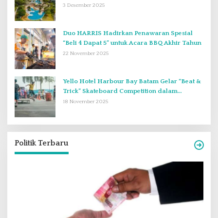
Terlupakan di Desember 2025
3 Desember 2025
Duo HARRIS Hadirkan Penawaran Spesial
“Beli 4 Dapat 5” untuk Acara BBQ Akhir Tahun
22 November 2025
Yello Hotel Harbour Bay Batam Gelar “Beat &
Trick” Skateboard Competition dalam
Perayaan Anniversary ke-2
18 November 2025
Politik Terbaru