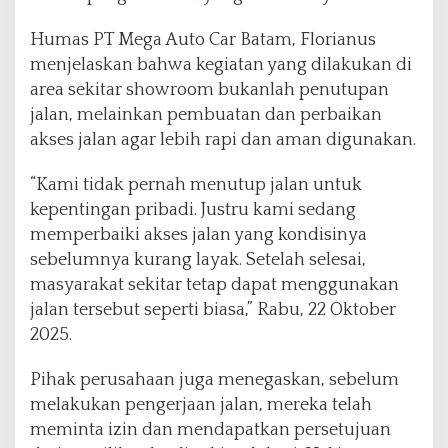
u
d
Humas PT Mega Auto Car Batam, Florianus
u
menjelaskan bahwa kegiatan yang dilakukan di
h
a
area sekitar showroom bukanlah penutupan
n
jalan, melainkan pembuatan dan perbaikan
M
akses jalan agar lebih rapi dan aman digunakan.
e
n
“Kami tidak pernah menutup jalan untuk
u
t
kepentingan pribadi. Justru kami sedang
u
memperbaiki akses jalan yang kondisinya
p
sebelumnya kurang layak. Setelah selesai,
A
masyarakat sekitar tetap dapat menggunakan
k
s
jalan tersebut seperti biasa,” Rabu, 22 Oktober
e
2025.
s
J
Pihak perusahaan juga menegaskan, sebelum
a
melakukan pengerjaan jalan, mereka telah
l
a
meminta izin dan mendapatkan persetujuan
n