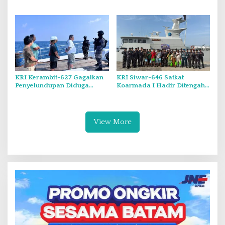
Pekan.
Muncul Mapolda Kepri
KRI Kerambit-627 Gagalkan
KRI Siwar-646 Satkat
Penyelundupan Diduga
Koarmada I Hadir Ditengah
Barang Terlarang Narkoba
Masyarakat Belinyu
Sejumlah 1,3 Ton
View More