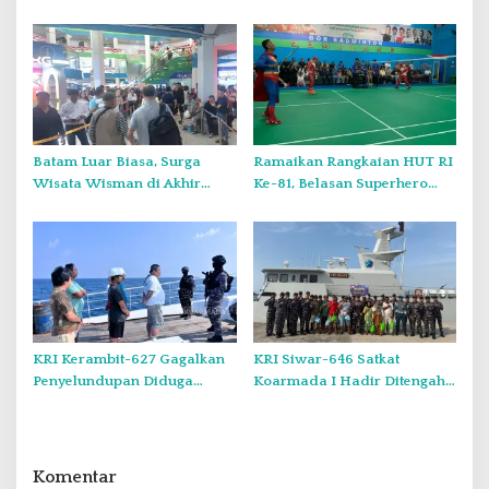
Saat Minggu, Tugas Negara
Bagikan Bendera Merah
atau Urusan Pribadi?
Putih di Kampung Lambo
Batam Luar Biasa, Surga
Ramaikan Rangkaian HUT RI
Wisata Wisman di Akhir
Ke-81, Belasan Superhero
Pekan.
Muncul Mapolda Kepri
KRI Kerambit-627 Gagalkan
KRI Siwar-646 Satkat
Penyelundupan Diduga
Koarmada I Hadir Ditengah
Barang Terlarang Narkoba
Masyarakat Belinyu
Sejumlah 1,3 Ton
Komentar