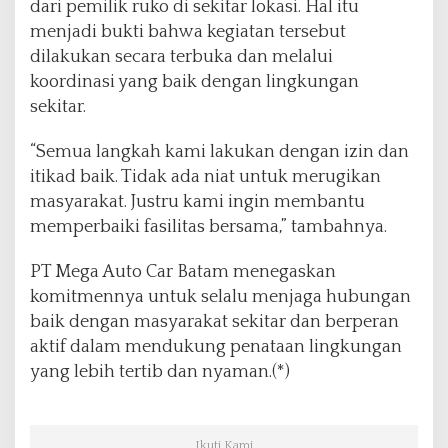
dari pemilik ruko di sekitar lokasi. Hal itu
u
menjadi bukti bahwa kegiatan tersebut
n
dilakukan secara terbuka dan melalui
t
u
koordinasi yang baik dengan lingkungan
k
sekitar.
K
e
“Semua langkah kami lakukan dengan izin dan
p
itikad baik. Tidak ada niat untuk merugikan
e
n
masyarakat. Justru kami ingin membantu
t
memperbaiki fasilitas bersama,” tambahnya.
i
n
PT Mega Auto Car Batam menegaskan
g
komitmennya untuk selalu menjaga hubungan
a
n
baik dengan masyarakat sekitar dan berperan
P
aktif dalam mendukung penataan lingkungan
r
yang lebih tertib dan nyaman.(*)
i
b
a
d
Ikuti Kami