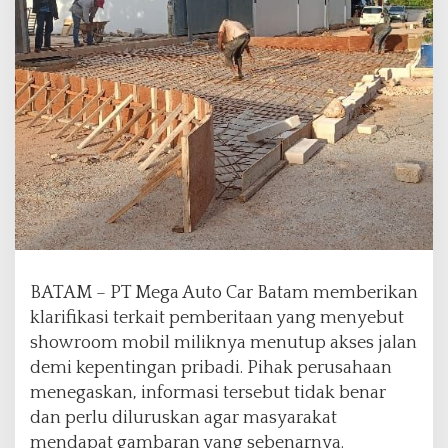
r
B
a
t
a
m
K
l
a
r
i
f
i
k
BATAM – PT Mega Auto Car Batam memberikan
a
s
klarifikasi terkait pemberitaan yang menyebut
i
showroom mobil miliknya menutup akses jalan
S
demi kepentingan pribadi. Pihak perusahaan
o
menegaskan, informasi tersebut tidak benar
a
l
dan perlu diluruskan agar masyarakat
T
mendapat gambaran yang sebenarnya.