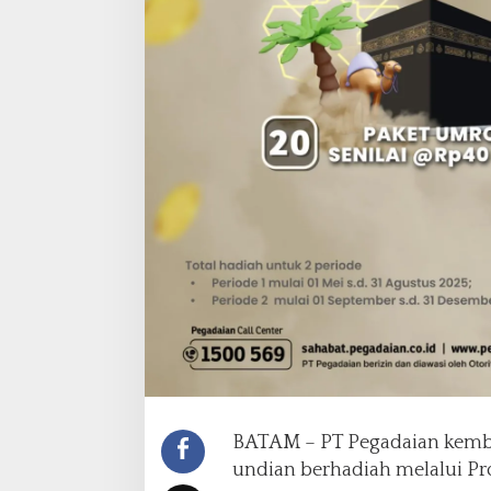
a
i
E
m
a
s
P
e
g
a
d
a
i
a
n
2
0
2
5
BATAM – PT Pegadaian kemba
undian berhadiah melalui Pr