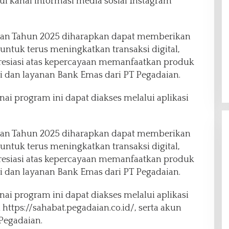
ui kanal informasi media sosial Instagram
ian Tahun 2025 diharapkan dapat memberikan
ntuk terus meningkatkan transaksi digital,
resiasi atas kepercayaan memanfaatkan produk
 dan layanan Bank Emas dari PT Pegadaian.
nai program ini dapat diakses melalui aplikasi
ian Tahun 2025 diharapkan dapat memberikan
ntuk terus meningkatkan transaksi digital,
resiasi atas kepercayaan memanfaatkan produk
 dan layanan Bank Emas dari PT Pegadaian.
Gelar Syukuran Atas Kemenangan
Ditang
nai program ini dapat diakses melalui aplikasi
Maulana-Diza, MPC Pemuda
Lakuka
i https://sahabat.pegadaian.co.id/, serta akun
Pancasila Siap Kawal Sampai
Dukung
Di Headline, Politik
|
11 Desember 2024
Di Headline
Pegadaian.
Pelantikan