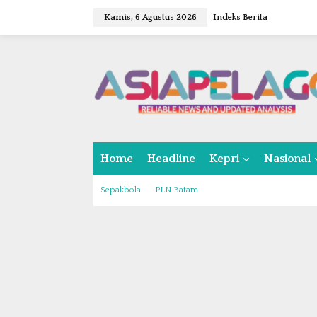
L
Kamis, 6 Agustus 2026
Indeks Berita
e
w
a
t
i
k
e
k
o
n
Home
Headline
Kepri
Nasional
t
e
n
Sepakbola
PLN Batam