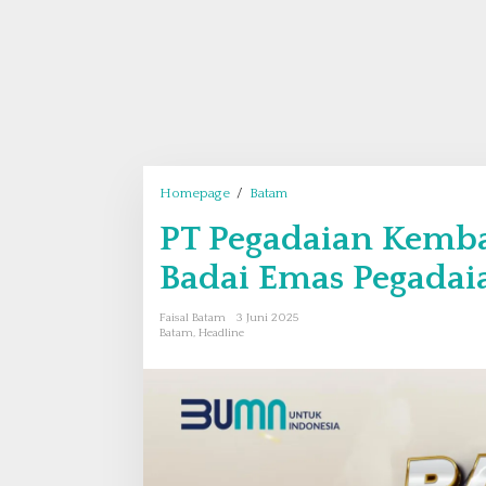
Homepage
/
Batam
P
T
PT Pegadaian Kemb
P
e
Badai Emas Pegadai
g
a
Faisal Batam
3 Juni 2025
d
Batam
,
Headline
a
i
a
n
K
e
m