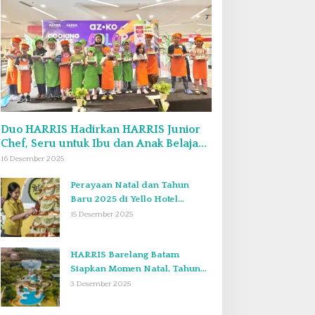
Duo HARRIS Hadirkan HARRIS Junior
Chef, Seru untuk Ibu dan Anak Belajar
Bikin Bekal Bento & Kimbab
16 Desember 2025
Perayaan Natal dan Tahun
Baru 2025 di Yello Hotel
Harbour Bay Batam
15 Desember 2025
HARRIS Barelang Batam
Siapkan Momen Natal, Tahun
Baru, dan Staycation yang Tak
3 Desember 2025
Terlupakan di Desember 2025