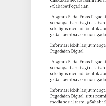
dilakukan secara resmi melal
@SahabatPegadaian.
Program Badai Emas Pegada
semangat baru bagi nasabah u
sekaligus menjadi bentuk ap
gadai, pembiayaan non-gadai
Informasi lebih lanjut menge
Pegadaian Digital,
Program Badai Emas Pegada
semangat baru bagi nasabah u
sekaligus menjadi bentuk ap
gadai, pembiayaan non-gadai
Informasi lebih lanjut menge
Pegadaian Digital, situs resm
media sosial resmi @Sahabat