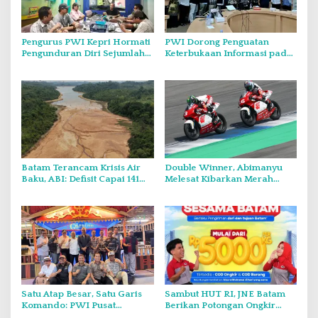
Pengurus PWI Kepri Hormati
PWI Dorong Penguatan
Pengunduran Diri Sejumlah
Keterbukaan Informasi pada
Anggota, Koordinasikan
Forum Konsultasi Publik
Administrasi dengan PWI
Diskominfo Kepri
Pusat
Batam Terancam Krisis Air
Double Winner, Abimanyu
Baku, ABI: Defisit Capai 141
Melesat Kibarkan Merah
Juta Meter Kubik per Tahun
Putih Dua Kali di Thailand
Satu Atap Besar, Satu Garis
Sambut HUT RI, JNE Batam
Komando: PWI Pusat
Berikan Potongan Ongkir
Tegaskan KJK Wajib Tunduk
Hingga Rp5.000