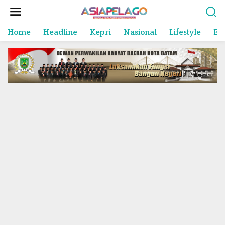
L
e
w
Home
Headline
Kepri
Nasional
Lifestyle
En
a
t
i
k
e
k
o
n
t
e
n