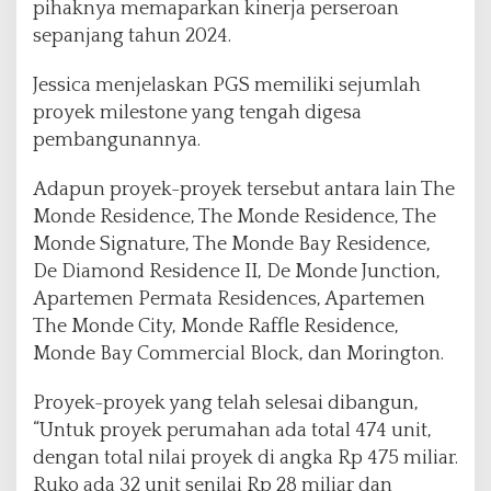
T
pihaknya memaparkan kinerja perseroan
o
sepanjang tahun 2024.
t
a
Jessica menjelaskan PGS memiliki sejumlah
l
proyek milestone yang tengah digesa
R
e
pembangunannya.
a
l
Adapun proyek-proyek tersebut antara lain The
i
Monde Residence, The Monde Residence, The
s
Monde Signature, The Monde Bay Residence,
a
s
De Diamond Residence II, De Monde Junction,
i
Apartemen Permata Residences, Apartemen
P
The Monde City, Monde Raffle Residence,
r
Monde Bay Commercial Block, dan Morington.
o
y
e
Proyek-proyek yang telah selesai dibangun,
k
“Untuk proyek perumahan ada total 474 unit,
C
dengan total nilai proyek di angka Rp 475 miliar.
a
Ruko ada 32 unit senilai Rp 28 miliar dan
p