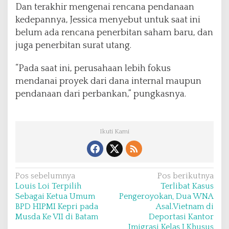
Dan terakhir mengenai rencana pendanaan
kedepannya, Jessica menyebut untuk saat ini
belum ada rencana penerbitan saham baru, dan
juga penerbitan surat utang.
“Pada saat ini, perusahaan lebih fokus
mendanai proyek dari dana internal maupun
pendanaan dari perbankan,” pungkasnya.
Ikuti Kami
N
Pos sebelumnya
Pos berikutnya
Louis Loi Terpilih
Terlibat Kasus
a
Sebagai Ketua Umum
Pengeroyokan, Dua WNA
v
BPD HIPMI Kepri pada
Asal.Vietnam di
Musda Ke VII di Batam
Deportasi Kantor
i
Imigrasi Kelas I Khusus