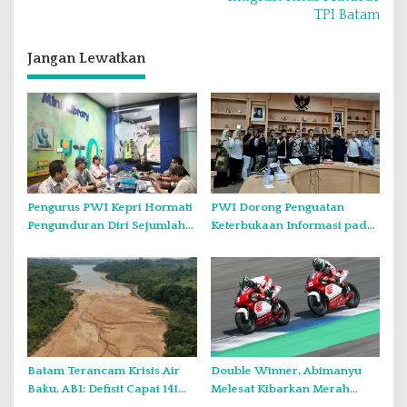
g
TPI Batam
a
s
Jangan Lewatkan
i
p
o
s
Pengurus PWI Kepri Hormati
PWI Dorong Penguatan
Pengunduran Diri Sejumlah
Keterbukaan Informasi pada
Anggota, Koordinasikan
Forum Konsultasi Publik
Administrasi dengan PWI
Diskominfo Kepri
Pusat
Batam Terancam Krisis Air
Double Winner, Abimanyu
Baku, ABI: Defisit Capai 141
Melesat Kibarkan Merah