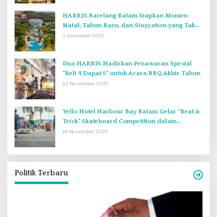
HARRIS Barelang Batam Siapkan Momen
Natal, Tahun Baru, dan Staycation yang Tak
Terlupakan di Desember 2025
3 Desember 2025
Duo HARRIS Hadirkan Penawaran Spesial
“Beli 4 Dapat 5” untuk Acara BBQ Akhir Tahun
22 November 2025
Yello Hotel Harbour Bay Batam Gelar “Beat &
Trick” Skateboard Competition dalam
Perayaan Anniversary ke-2
18 November 2025
Politik Terbaru