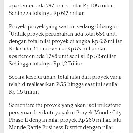
a
apartemen ada 292 unit senilai Rp 108 miliar.
i
Sehingga totalnya Rp 612 miliar.
R
p
Proyek-proyek yang saat ini sedang dibangun,
1
“Untuk proyek perumahan ada total 684 unit,
,
8
dengan total nilai proyek di angka Rp 659miliar.
T
Ruko ada 34 unit senilai Rp 83 miliar dan
r
apartemen ada 1.248 unit senilai Rp 515miliar.
i
Sehingga totalnya Rp 1,2 Triliun.
l
i
u
Secara keseluruhan, total nilai dari proyek yang
n
telah direalisasikan PGS hingga saat ini senilai
Rp 1,8 triliun.
Sementara itu proyek yang akan jadi milestone
perseroan berikutnya yakni Proyek Monde City
Phase II dengan nilai proyek Rp 280 miliar, lalu
Monde Raffle Business District dengan nilai