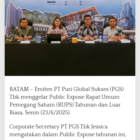
P
T
P
u
r
i
G
l
o
b
a
l
S
u
BATAM – Emiten PT Puri Global Sukses (PGS)
k
Tbk menggelar Public Expose Rapat Umum
s
e
Pemegang Saham (RUPS) Tahunan dan Luar
s
Biasa, Senin (23/6/2025).
T
b
Corporate Secretary PT PGS Tbk Jessica
k
mengatakan dalam Public Expose tahunan ini,
,