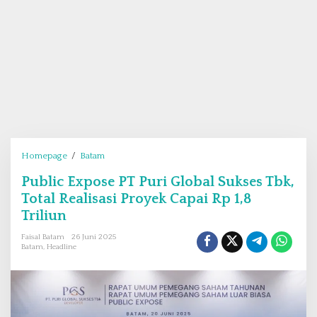
Homepage
/
Batam
P
u
Public Expose PT Puri Global Sukses Tbk,
b
Total Realisasi Proyek Capai Rp 1,8
l
i
Triliun
c
Faisal Batam
26 Juni 2025
E
Batam
,
Headline
x
p
o
s
e