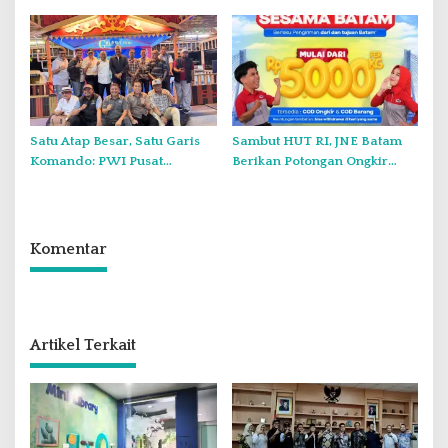
Juta Meter Kubik per Tahun
Putih Dua Kali di Thailand
Satu Atap Besar, Satu Garis
Sambut HUT RI, JNE Batam
Komando: PWI Pusat
Berikan Potongan Ongkir
Tegaskan KJK Wajib Tunduk
Hingga Rp5.000
pada PWI Kepri
Komentar
Artikel Terkait