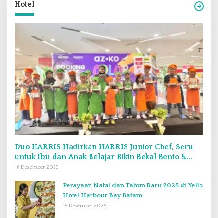
Hotel
Duo HARRIS Hadirkan HARRIS Junior Chef, Seru
untuk Ibu dan Anak Belajar Bikin Bekal Bento &
Kimbab
16 Desember 2025
Perayaan Natal dan Tahun Baru 2025 di Yello
Hotel Harbour Bay Batam
15 Desember 2025