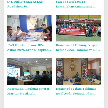
JNE Dukung AIM ASEAN
Satgas Yonif 136/TS
Roadshow to
Laksanakan Anjangsana,
Tanjungpinang, Perkuat Daya
Pererat Silaturahmi dan
Saing UMKM melalui
Kepedulian kepada
Pemanfaatan Teknologi AI
Masyarakat di Kampung
Wongdama
PWI Kepri Siapkan UKW
Koarmada I Dukung Program
Akbar 2026 Gratis, Siapkan 6
Kemas 2026, Tanamkan Nilai
Kelompok dengan Verifikasi
Kebangsaan Kepada
Ketat
Generasi Muda
Koarmada I Perkuat Sinergi
Koarmada I Ikuti Taklimat
Maritim Nasiknal
Awal Audit Ketaatan dan
Kementerian dan Lembaga
Audit Itjen TNI Periode III TA
Melalui Rakor Pengamanan
2026 Secara Vicon
Laut Natuna Utara