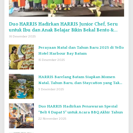
Duo HARRIS Hadirkan HARRIS Junior Chef, Seru
untuk Ibu dan Anak Belajar Bikin Bekal Bento &
Kimbab
16 Desember 2025
Perayaan Natal dan Tahun Baru 2025 di Yello
Hotel Harbour Bay Batam
15 Desember 2025
HARRIS Barelang Batam Siapkan Momen
Natal, Tahun Baru, dan Staycation yang Tak
Terlupakan di Desember 2025
3 Desember 2025
Duo HARRIS Hadirkan Penawaran Spesial
“Beli 4 Dapat 5” untuk Acara BBQ Akhir Tahun
22 November 2025