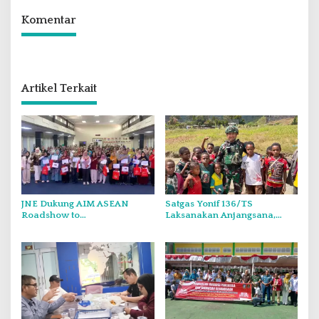
Komentar
Artikel Terkait
JNE Dukung AIM ASEAN
Satgas Yonif 136/TS
Roadshow to
Laksanakan Anjangsana,
Tanjungpinang, Perkuat Daya
Pererat Silaturahmi dan
Saing UMKM melalui
Kepedulian kepada
Pemanfaatan Teknologi AI
Masyarakat di Kampung
Wongdama