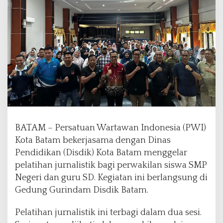
d
i
k
B
a
t
a
m
G
e
l
a
BATAM – Persatuan Wartawan Indonesia (PWI)
r
P
Kota Batam bekerjasama dengan Dinas
e
Pendidikan (Disdik) Kota Batam menggelar
l
pelatihan jurnalistik bagi perwakilan siswa SMP
a
Negeri dan guru SD. Kegiatan ini berlangsung di
t
i
Gedung Gurindam Disdik Batam.
h
a
Pelatihan jurnalistik ini terbagi dalam dua sesi.
n