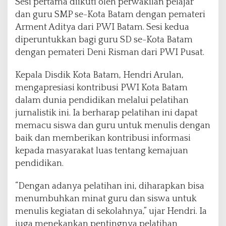
Sesi pertama diikuti oleh perwakilan pelajar
J
dan guru SMP se-Kota Batam dengan pemateri
u
r
Arment Aditya dari PWI Batam. Sesi kedua
n
diperuntukkan bagi guru SD se-Kota Batam
a
dengan pemateri Deni Risman dari PWI Pusat.
l
i
Kepala Disdik Kota Batam, Hendri Arulan,
s
t
mengapresiasi kontribusi PWI Kota Batam
i
dalam dunia pendidikan melalui pelatihan
k
jurnalistik ini. Ia berharap pelatihan ini dapat
u
memacu siswa dan guru untuk menulis dengan
n
t
baik dan memberikan kontribusi informasi
u
kepada masyarakat luas tentang kemajuan
k
pendidikan.
S
i
“Dengan adanya pelatihan ini, diharapkan bisa
s
w
menumbuhkan minat guru dan siswa untuk
a
menulis kegiatan di sekolahnya,” ujar Hendri. Ia
d
juga menekankan pentingnya pelatihan