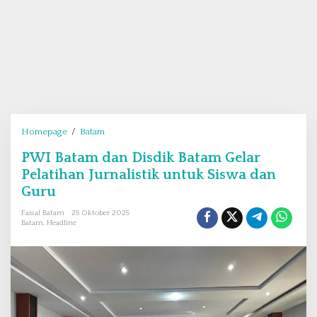
Homepage
/
Batam
P
W
PWI Batam dan Disdik Batam Gelar
I
Pelatihan Jurnalistik untuk Siswa dan
B
a
Guru
t
Faisal Batam
25 Oktober 2025
a
Batam
,
Headline
m
d
a
n
D
i
s