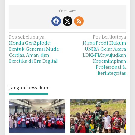
Ikuti Kami
N
Pos sebelumnya
Pos berikutnya
Honda GenZplode:
Hima Prodi Hukum
a
Bentuk Generasi Muda
UNIBA Gelar Acara
v
Cerdas, Aman, dan
LDKM”Mewujudkan
Beretika di Era Digital
Kepemimpinan
i
Profesional &
g
Berintegritas
a
s
Jangan Lewatkan
i
p
o
s