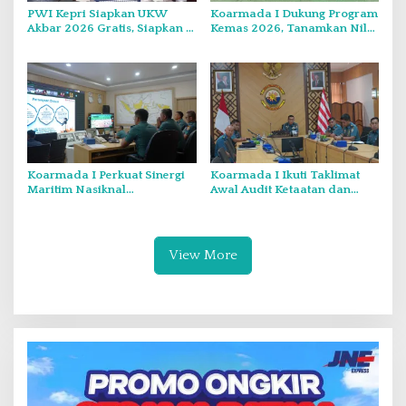
PWI Kepri Siapkan UKW
Koarmada I Dukung Program
Akbar 2026 Gratis, Siapkan 6
Kemas 2026, Tanamkan Nilai
Kelompok dengan Verifikasi
Kebangsaan Kepada
Ketat
Generasi Muda
Koarmada I Perkuat Sinergi
Koarmada I Ikuti Taklimat
Maritim Nasiknal
Awal Audit Ketaatan dan
Kementerian dan Lembaga
Audit Itjen TNI Periode III TA
Melalui Rakor Pengamanan
2026 Secara Vicon
Laut Natuna Utara
View More