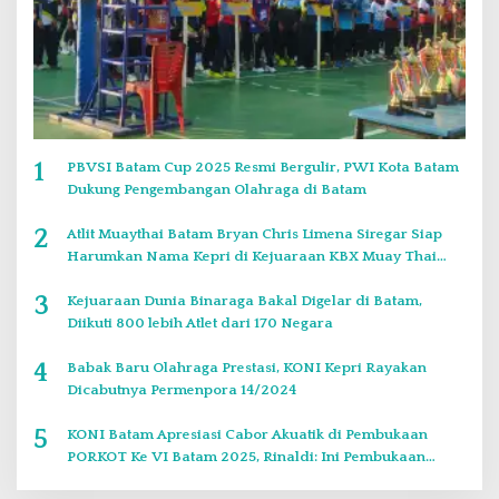
1
PBVSI Batam Cup 2025 Resmi Bergulir, PWI Kota Batam
Dukung Pengembangan Olahraga di Batam
2
Atlit Muaythai Batam Bryan Chris Limena Siregar Siap
Harumkan Nama Kepri di Kejuaraan KBX Muay Thai
Event Singapore
3
Kejuaraan Dunia Binaraga Bakal Digelar di Batam,
Diikuti 800 lebih Atlet dari 170 Negara
4
Babak Baru Olahraga Prestasi, KONI Kepri Rayakan
Dicabutnya Permenpora 14/2024
5
KONI Batam Apresiasi Cabor Akuatik di Pembukaan
PORKOT Ke VI Batam 2025, Rinaldi: Ini Pembukaan
Paling Bagus