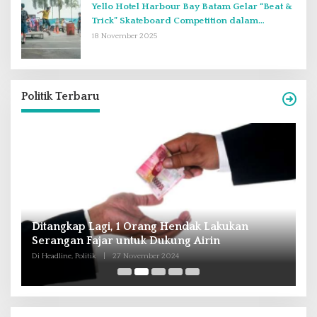
Yello Hotel Harbour Bay Batam Gelar “Beat &
Trick” Skateboard Competition dalam
Perayaan Anniversary ke-2
18 November 2025
Politik Terbaru
 Lakukan
Andra Soni : Perbaiki Pendidikan dan
rin
Tingkatkan SDM Untuk Banten Lebih Ma
Di Headline, Nasional, Politik
|
16 Oktober 2024