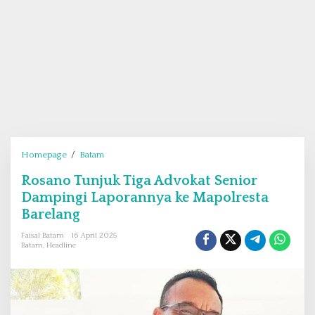
Homepage
/
Batam
R
o
Rosano Tunjuk Tiga Advokat Senior
s
Dampingi Laporannya ke Mapolresta
a
n
Barelang
o
Faisal Batam
16 April 2025
T
Batam
,
Headline
u
n
j
u
k