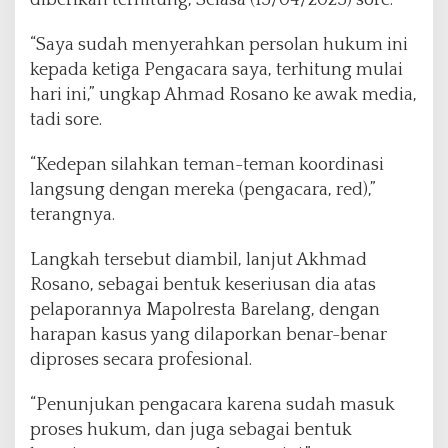
diberikan terhitung, Selasa (15/04/2025) sore.
t
a
“Saya sudah menyerahkan persolan hukum ini
B
kepada ketiga Pengacara saya, terhitung mulai
a
hari ini,” ungkap Ahmad Rosano ke awak media,
r
e
tadi sore.
l
a
“Kedepan silahkan teman-teman koordinasi
n
langsung dengan mereka (pengacara, red),”
g
terangnya.
Langkah tersebut diambil, lanjut Akhmad
Rosano, sebagai bentuk keseriusan dia atas
pelaporannya Mapolresta Barelang, dengan
harapan kasus yang dilaporkan benar-benar
diproses secara profesional.
“Penunjukan pengacara karena sudah masuk
proses hukum, dan juga sebagai bentuk