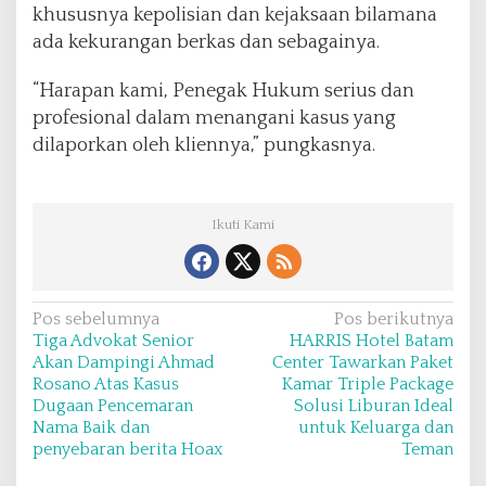
khususnya kepolisian dan kejaksaan bilamana
ada kekurangan berkas dan sebagainya.
“Harapan kami, Penegak Hukum serius dan
profesional dalam menangani kasus yang
dilaporkan oleh kliennya,” pungkasnya.
Ikuti Kami
N
Pos sebelumnya
Pos berikutnya
Tiga Advokat Senior
HARRIS Hotel Batam
a
Akan Dampingi Ahmad
Center Tawarkan Paket
v
Rosano Atas Kasus
Kamar Triple Package
Dugaan Pencemaran
Solusi Liburan Ideal
i
Nama Baik dan
untuk Keluarga dan
g
penyebaran berita Hoax
Teman
a