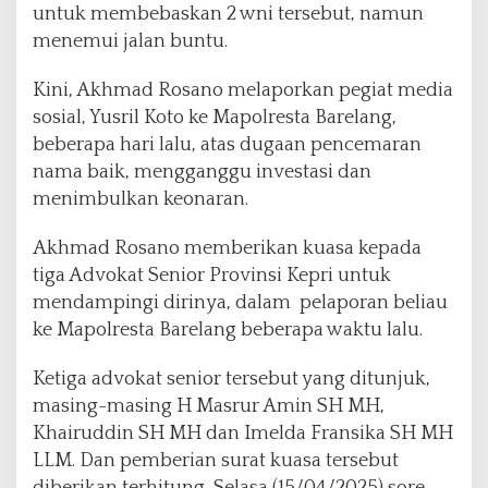
n
untuk membebaskan 2 wni tersebut, namun
g
menemui jalan buntu.
i
L
Kini, Akhmad Rosano melaporkan pegiat media
a
p
sosial, Yusril Koto ke Mapolresta Barelang,
o
beberapa hari lalu, atas dugaan pencemaran
r
nama baik, mengganggu investasi dan
a
menimbulkan keonaran.
n
n
y
Akhmad Rosano memberikan kuasa kepada
a
tiga Advokat Senior Provinsi Kepri untuk
k
mendampingi dirinya, dalam pelaporan beliau
e
ke Mapolresta Barelang beberapa waktu lalu.
M
a
p
Ketiga advokat senior tersebut yang ditunjuk,
o
masing-masing H Masrur Amin SH MH,
l
Khairuddin SH MH dan Imelda Fransika SH MH
r
LLM. Dan pemberian surat kuasa tersebut
e
s