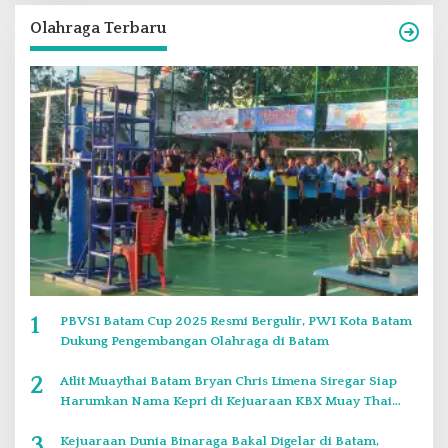
Olahraga Terbaru
1
PBVSI Batam Cup 2025 Resmi Bergulir, PWI Kota Batam
Dukung Pengembangan Olahraga di Batam
2
Atlit Muaythai Batam Bryan Chris Limena Siregar Siap
Harumkan Nama Kepri di Kejuaraan KBX Muay Thai
Event Singapore
3
Kejuaraan Dunia Binaraga Bakal Digelar di Batam,