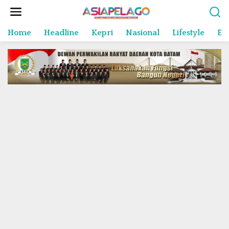
L
e
w
Home
Headline
Kepri
Nasional
Lifestyle
En
a
t
i
k
e
k
o
n
t
e
n