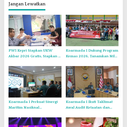
s
Jangan Lewatkan
i
p
o
s
PWI Kepri Siapkan UKW
Koarmada I Dukung Program
Akbar 2026 Gratis, Siapkan 6
Kemas 2026, Tanamkan Nilai
Kelompok dengan Verifikasi
Kebangsaan Kepada
Ketat
Generasi Muda
Koarmada I Perkuat Sinergi
Koarmada I Ikuti Taklimat
Maritim Nasiknal
Awal Audit Ketaatan dan
Kementerian dan Lembaga
Audit Itjen TNI Periode III TA
Melalui Rakor Pengamanan
2026 Secara Vicon
Laut Natuna Utara