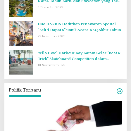
Natal, Tahun Baru, dan Staycation yang Tak
Terlupakan di Desember 2025
3 Desember 2025
Duo HARRIS Hadirkan Penawaran Spesial
“Beli 4 Dapat 5” untuk Acara BBQ Akhir Tahun
22 November 2025
Yello Hotel Harbour Bay Batam Gelar “Beat &
Trick” Skateboard Competition dalam
Perayaan Anniversary ke-2
18 November 2025
Politik Terbaru