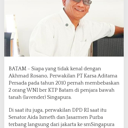
T
i
g
a
A
d
v
o
k
a
t
S
BATAM – Siapa yang tidak kenal dengan
e
Akhmad Rosano, Perwakilan PT Karsa Aditama
n
Persada pada tahun 2010 pernah membebaskan
i
o
2 orang WNI ber KTP Batam di penjara bawah
r
tanah (lavender) Singapura.
D
a
Di saat itu juga, perwakilan DPD RI saat itu
m
Senator Aida Ismeth dan Jasarmen Purba
p
i
terbang langsung dari jakarta ke smSingapura