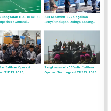
 Rangkaian HUT RI Ke-81,
KRI Kerambit-627 Gagalkan
Superhero Muncul
Penyelundupan Diduga Barang
Kepri
Terlarang Narkoba Sejumlah 1,3
Ton
lar Latihan Operasi
Pangkoarmada I Hadiri Latihan
asi TNITA 2026,
Operasi Terintegrasi TNI TA 2026
 I Gekar Doa Bersama
di Dabo Singkep
unan Anak Yatim