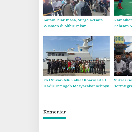
o
s
Batam Luar Biasa, Surga Wisata
Ramaikan
Wisman di Akhir Pekan.
Belasan 
Mapolda 
KRI Siwar-646 Satkat Koarmada I
Sukses Ge
Hadir Ditengah Masyarakat Belinyu
Terintegr
Koarmada
dan Sant
Komentar