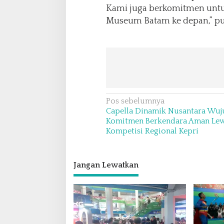
a
Kami juga berkomitmen untu
m
Museum Batam ke depan,” p
R
a
j
a
A
l
i
H
N
Pos sebelumnya
a
Capella Dinamik Nusantara Wu
a
j
Komitmen Berkendara Aman Le
i
v
Kompetisi Regional Kepri
i
g
Jangan Lewatkan
a
s
i
p