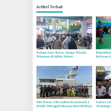
Artikel Terkait
Batam Luar Biasa, Surga Wisata
Ramaikan
Wisman di Akhir Pekan.
Belasan 
Mapolda 
KRI Siwar-646 Satkat Koarmada I
Sukses Ge
Hadir Ditengah Masyarakat Belinyu
Terintegr
Koarmada