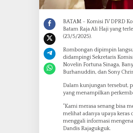
,
K
o
m
BATAM – Komisi IV DPRD Ko
i
Batam Raja Ali Haji yang terl
s
(23/5/2025).
i
I
V
Rombongan dipimpin langsun
D
didampingi Sekretaris Komisi,
P
Novelin Fortuna Sinaga, Bany
R
Burhanuddin, dan Sony Chris
D
B
a
Dalam kunjungan tersebut, p
t
yang menampilkan perkemban
a
m
“Kami merasa senang bisa m
D
melihat adanya upaya keras 
u
k
menggali informasi mengenai
u
Dandis Rajagukguk.
n