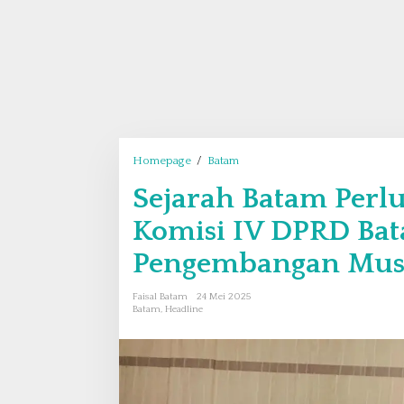
Homepage
/
Batam
S
e
Sejarah Batam Perlu
j
a
Komisi IV DPRD Ba
r
a
Pengembangan Muse
h
B
Faisal Batam
24 Mei 2025
a
Batam
,
Headline
t
a
m
P
e