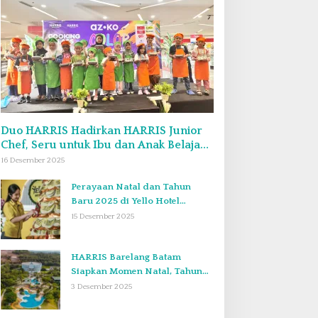
Duo HARRIS Hadirkan HARRIS Junior
Chef, Seru untuk Ibu dan Anak Belajar
Bikin Bekal Bento & Kimbab
16 Desember 2025
Perayaan Natal dan Tahun
Baru 2025 di Yello Hotel
Harbour Bay Batam
15 Desember 2025
HARRIS Barelang Batam
Siapkan Momen Natal, Tahun
Baru, dan Staycation yang Tak
3 Desember 2025
Terlupakan di Desember 2025