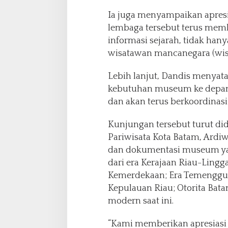
g
Ia juga menyampaikan apresi
P
lembaga tersebut terus mem
e
n
informasi sejarah, tidak hany
g
wisatawan mancanegara (wi
e
m
Lebih lanjut, Dandis menyat
b
kebutuhan museum ke depan.
a
n
dan akan terus berkoordinasi
g
a
Kunjungan tersebut turut di
n
Pariwisata Kota Batam, Ardiw
M
dan dokumentasi museum yan
u
s
dari era Kerajaan Riau-Lingg
e
Kemerdekaan; Era Temenggu
u
Kepulauan Riau; Otorita Bat
m
modern saat ini.
B
a
t
“Kami memberikan apresiasi 