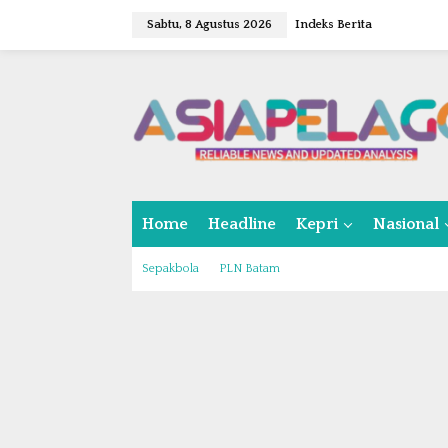
L
Sabtu, 8 Agustus 2026
Indeks Berita
e
w
a
t
i
k
e
k
o
n
Home
Headline
Kepri
Nasional
t
e
n
Sepakbola
PLN Batam