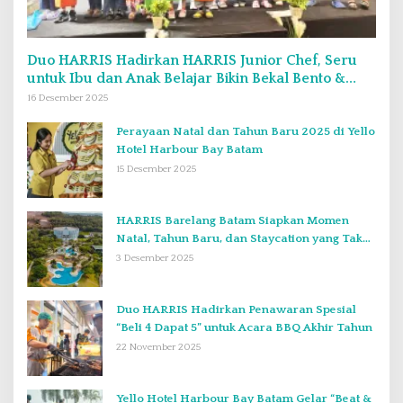
Duo HARRIS Hadirkan HARRIS Junior Chef, Seru
untuk Ibu dan Anak Belajar Bikin Bekal Bento &
Kimbab
16 Desember 2025
Perayaan Natal dan Tahun Baru 2025 di Yello
Hotel Harbour Bay Batam
15 Desember 2025
HARRIS Barelang Batam Siapkan Momen
Natal, Tahun Baru, dan Staycation yang Tak
Terlupakan di Desember 2025
3 Desember 2025
Duo HARRIS Hadirkan Penawaran Spesial
“Beli 4 Dapat 5” untuk Acara BBQ Akhir Tahun
22 November 2025
Yello Hotel Harbour Bay Batam Gelar “Beat &