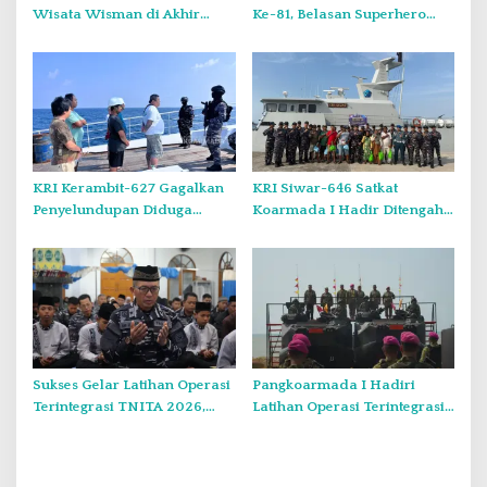
Wisata Wisman di Akhir
Ke-81, Belasan Superhero
Pekan.
Muncul Mapolda Kepri
KRI Kerambit-627 Gagalkan
KRI Siwar-646 Satkat
Penyelundupan Diduga
Koarmada I Hadir Ditengah
Barang Terlarang Narkoba
Masyarakat Belinyu
Sejumlah 1,3 Ton
Sukses Gelar Latihan Operasi
Pangkoarmada I Hadiri
Terintegrasi TNITA 2026,
Latihan Operasi Terintegrasi
Koarmada I Gekar Doa
TNI TA 2026 di Dabo Singkep
Bersama dan Santunan Anak
Yatim