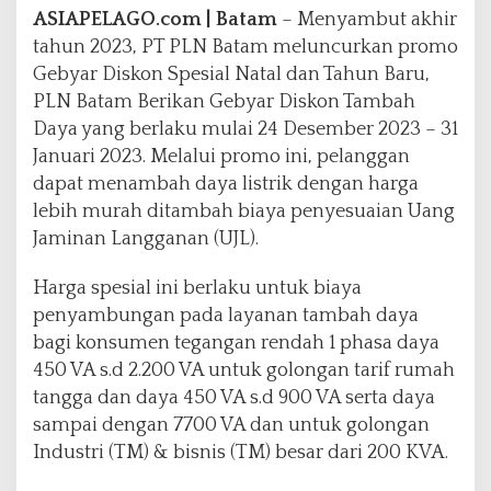
i
ASIAPELAGO.com | Batam
– Menyambut akhir
k
tahun 2023, PT PLN Batam meluncurkan promo
a
Gebyar Diskon Spesial Natal dan Tahun Baru,
n
PLN Batam Berikan Gebyar Diskon Tambah
G
e
Daya yang berlaku mulai 24 Desember 2023 – 31
b
Januari 2023. Melalui promo ini, pelanggan
y
dapat menambah daya listrik dengan harga
a
lebih murah ditambah biaya penyesuaian Uang
r
D
Jaminan Langganan (UJL).
i
s
Harga spesial ini berlaku untuk biaya
k
penyambungan pada layanan tambah daya
o
bagi konsumen tegangan rendah 1 phasa daya
n
A
450 VA s.d 2.200 VA untuk golongan tarif rumah
k
tangga dan daya 450 VA s.d 900 VA serta daya
h
sampai dengan 7700 VA dan untuk golongan
i
Industri (TM) & bisnis (TM) besar dari 200 KVA.
r
T