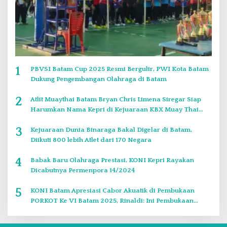
1
PBVSI Batam Cup 2025 Resmi Bergulir, PWI Kota Batam
Dukung Pengembangan Olahraga di Batam
2
Atlit Muaythai Batam Bryan Chris Limena Siregar Siap
Harumkan Nama Kepri di Kejuaraan KBX Muay Thai
Event Singapore
3
Kejuaraan Dunia Binaraga Bakal Digelar di Batam,
Diikuti 800 lebih Atlet dari 170 Negara
4
Babak Baru Olahraga Prestasi, KONI Kepri Rayakan
Dicabutnya Permenpora 14/2024
5
KONI Batam Apresiasi Cabor Akuatik di Pembukaan
PORKOT Ke VI Batam 2025, Rinaldi: Ini Pembukaan
Paling Bagus