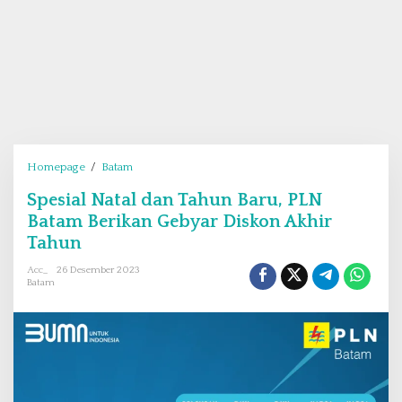
Homepage
/
Batam
S
p
Spesial Natal dan Tahun Baru, PLN
e
Batam Berikan Gebyar Diskon Akhir
s
i
Tahun
a
Acc_
26 Desember 2023
l
Batam
N
a
t
a
l
d
a