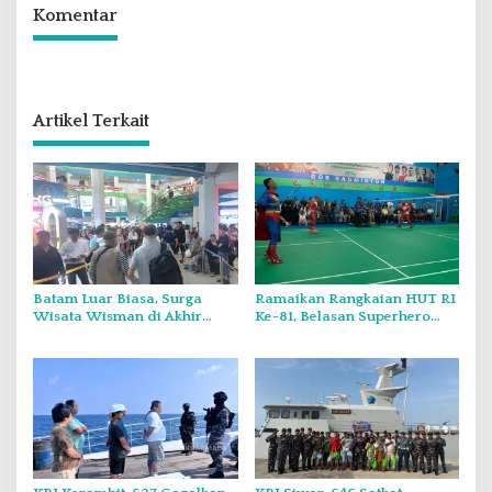
Komentar
Artikel Terkait
Batam Luar Biasa, Surga
Ramaikan Rangkaian HUT RI
Wisata Wisman di Akhir
Ke-81, Belasan Superhero
Pekan.
Muncul Mapolda Kepri