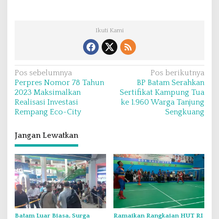
Ikuti Kami
N
Pos sebelumnya
Pos berikutnya
Perpres Nomor 78 Tahun
BP Batam Serahkan
a
2023 Maksimalkan
Sertifikat Kampung Tua
v
Realisasi Investasi
ke 1.960 Warga Tanjung
Rempang Eco-City
Sengkuang
i
g
Jangan Lewatkan
a
s
i
p
o
s
Batam Luar Biasa, Surga
Ramaikan Rangkaian HUT RI