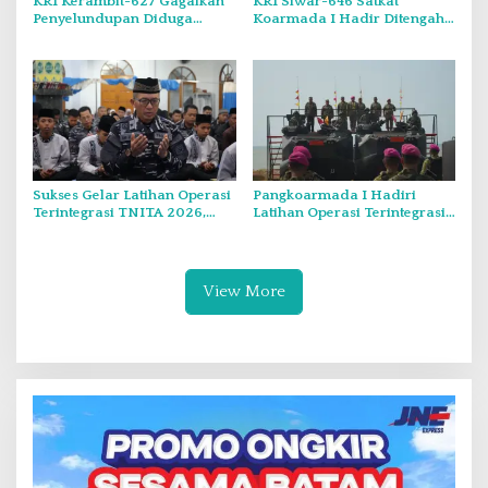
KRI Kerambit-627 Gagalkan
KRI Siwar-646 Satkat
Penyelundupan Diduga
Koarmada I Hadir Ditengah
Barang Terlarang Narkoba
Masyarakat Belinyu
Sejumlah 1,3 Ton
Sukses Gelar Latihan Operasi
Pangkoarmada I Hadiri
Terintegrasi TNITA 2026,
Latihan Operasi Terintegrasi
Koarmada I Gekar Doa
TNI TA 2026 di Dabo Singkep
Bersama dan Santunan Anak
Yatim
View More