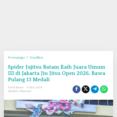
Homepage
/
Headline
S
p
Spider Jujitsu Batam Raih Juara Umum
i
III di Jakarta Jiu Jitsu Open 2026, Bawa
d
e
Pulang 13 Medali
r
Faisal Batam
31 Mei 2026
J
Headline
,
Nasional
u
j
i
t
s