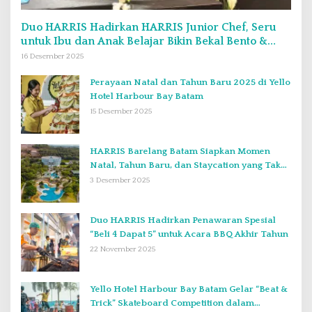
Duo HARRIS Hadirkan HARRIS Junior Chef, Seru
untuk Ibu dan Anak Belajar Bikin Bekal Bento &
Kimbab
16 Desember 2025
Perayaan Natal dan Tahun Baru 2025 di Yello
Hotel Harbour Bay Batam
15 Desember 2025
HARRIS Barelang Batam Siapkan Momen
Natal, Tahun Baru, dan Staycation yang Tak
Terlupakan di Desember 2025
3 Desember 2025
Duo HARRIS Hadirkan Penawaran Spesial
“Beli 4 Dapat 5” untuk Acara BBQ Akhir Tahun
22 November 2025
Yello Hotel Harbour Bay Batam Gelar “Beat &
Trick” Skateboard Competition dalam