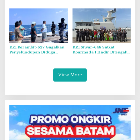
Pekan.
Muncul Mapolda Kepri
KRI Kerambit-627 Gagalkan
KRI Siwar-646 Satkat
Penyelundupan Diduga
Koarmada I Hadir Ditengah
Barang Terlarang Narkoba
Masyarakat Belinyu
Sejumlah 1,3 Ton
View More