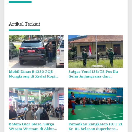
Artikel Terkait
Mobil Dinas B 1330 PQE
Satgas Yonif 136/TS Pos Ilu
Nongkrong di Kedai Kopi
Gelar Anjangsana dan
Saat Minggu, Tugas Negara
Bagikan Bendera Merah
atau Urusan Pribadi?
Putih di Kampung Lambo
Batam Luar Biasa, Surga
Ramaikan Rangkaian HUT RI
Wisata Wisman di Akhir
Ke-81, Belasan Superhero