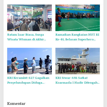
Saat Minggu, Tugas Negara
Bagikan Bendera Merah
atau Urusan Pribadi?
Putih di Kampung Lambo
Batam Luar Biasa, Surga
Ramaikan Rangkaian HUT RI
Wisata Wisman di Akhir
Ke-81, Belasan Superhero
Pekan.
Muncul Mapolda Kepri
KRI Kerambit-627 Gagalkan
KRI Siwar-646 Satkat
Penyelundupan Diduga
Koarmada I Hadir Ditengah
Barang Terlarang Narkoba
Masyarakat Belinyu
Sejumlah 1,3 Ton
Komentar