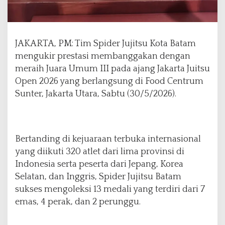
d
i
J
a
JAKARTA, PM: Tim Spider Jujitsu Kota Batam
k
a
mengukir prestasi membanggakan dengan
r
meraih Juara Umum III pada ajang Jakarta Juitsu
t
Open 2026 yang berlangsung di Food Centrum
a
Sunter, Jakarta Utara, Sabtu (30/5/2026).
J
i
u
J
i
Bertanding di kejuaraan terbuka internasional
t
yang diikuti 320 atlet dari lima provinsi di
s
Indonesia serta peserta dari Jepang, Korea
u
O
Selatan, dan Inggris, Spider Jujitsu Batam
p
sukses mengoleksi 13 medali yang terdiri dari 7
e
emas, 4 perak, dan 2 perunggu.
n
2
0