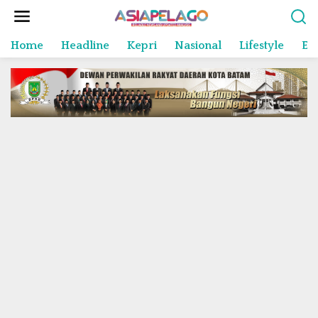
L
e
w
Home
Headline
Kepri
Nasional
Lifestyle
En
a
t
i
k
e
k
o
n
t
e
n