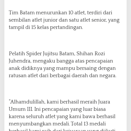
2
6
Tim Batam menurunkan 10 atlet, terdiri dari
,
sembilan atlet junior dan satu atlet senior, yang
B
tampil di 15 kelas pertandingan.
a
w
a
P
u
Pelatih Spider Jujitsu Batam, Shihan Rozi
l
Juhendra, mengaku bangga atas pencapaian
a
anak didiknya yang mampu bersaing dengan
n
ratusan atlet dari berbagai daerah dan negara.
g
1
3
M
e
“Alhamdulillah, kami berhasil meraih Juara
d
Umum III. Ini pencapaian yang luar biasa
a
karena seluruh atlet yang kami bawa berhasil
l
i
menyumbangkan medali. Total 13 medali