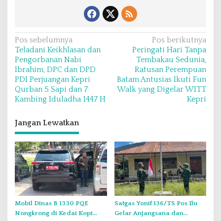
N
Pos sebelumnya
Pos berikutnya
Teladani Keikhlasan dan
Peringati Hari Tanpa
a
Pengorbanan Nabi
Tembakau Sedunia,
v
Ibrahim, DPC dan DPD
Ratusan Perempuan
PDI Perjuangan Kepri
Batam Antusias Ikuti Fun
i
Qurban 5 Sapi dan 7
Walk yang Digelar WITT
g
Kambing Iduladha 1447 H
Kepri
a
s
Jangan Lewatkan
i
p
o
s
Mobil Dinas B 1330 PQE
Satgas Yonif 136/TS Pos Ilu
Nongkrong di Kedai Kopi
Gelar Anjangsana dan