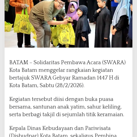
a
m
a
d
a
n
1
4
4
7
BATAM – Solidaritas Pembawa Acara (SWARA)
H
Kota Batam menggelar rangkaian kegiatan
,
bertajuk SWARA Gebyar Ramadan 1447 H di
P
a
Kota Batam, Sabtu (28/2/2026).
d
u
Kegiatan tersebut diisi dengan buka puasa
k
bersama, santunan anak yatim, sahur keliling,
a
serta berbagi takjil di sejumlah titik keramaian.
n
A
k
Kepala Dinas Kebudayaan dan Pariwisata
s
(Disbudpar) Kota Batam, sekaligus Pembina