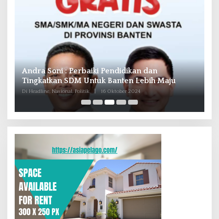
Andra Soni : Perbaiki Pendidikan dan
R
Tingkatkan SDM Untuk Banten Lebih Maju
T
M
Di Headline, Nasional, Politik
|
16 Oktober 2024
Di 