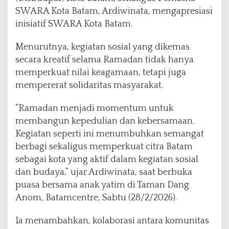
i
SWARA Kota Batam, Ardiwinata, mengapresiasi
S
inisiatif SWARA Kota Batam.
o
s
i
Menurutnya, kegiatan sosial yang dikemas
a
secara kreatif selama Ramadan tidak hanya
l
memperkuat nilai keagamaan, tetapi juga
d
mempererat solidaritas masyarakat.
a
n
K
“Ramadan menjadi momentum untuk
r
membangun kepedulian dan kebersamaan.
e
Kegiatan seperti ini menumbuhkan semangat
a
berbagi sekaligus memperkuat citra Batam
t
i
sebagai kota yang aktif dalam kegiatan sosial
v
dan budaya,” ujar Ardiwinata, saat berbuka
i
puasa bersama anak yatim di Taman Dang
t
Anom, Batamcentre, Sabtu (28/2/2026).
a
s
Ia menambahkan, kolaborasi antara komunitas