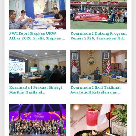
PWI Kepri Siapkan UKW
Koarmada I Dukung Program
Akbar 2026 Gratis, Siapkan 6
Kemas 2026, Tanamkan Nilai
Kelompok dengan Verifikasi
Kebangsaan Kepada
Ketat
Generasi Muda
Koarmada I Perkuat Sinergi
Koarmada I Ikuti Taklimat
Maritim Nasiknal
Awal Audit Ketaatan dan
Kementerian dan Lembaga
Audit Itjen TNI Periode III TA
Melalui Rakor Pengamanan
2026 Secara Vicon
Laut Natuna Utara