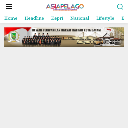
L
e
w
Home
Headline
Kepri
Nasional
Lifestyle
En
a
t
i
k
e
k
o
n
t
e
n