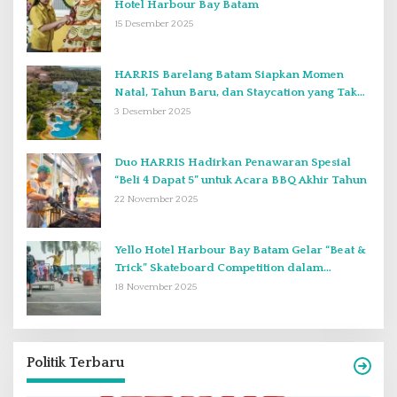
Hotel Harbour Bay Batam
15 Desember 2025
HARRIS Barelang Batam Siapkan Momen
Natal, Tahun Baru, dan Staycation yang Tak
Terlupakan di Desember 2025
3 Desember 2025
Duo HARRIS Hadirkan Penawaran Spesial
“Beli 4 Dapat 5” untuk Acara BBQ Akhir Tahun
22 November 2025
Yello Hotel Harbour Bay Batam Gelar “Beat &
Trick” Skateboard Competition dalam
Perayaan Anniversary ke-2
18 November 2025
Politik Terbaru