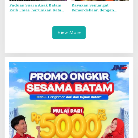
Paduan Suara Anak Batam
Rayakan Semangat
Raih Emas, harumkan Batam
Kemerdekaan dengan
di Internasional Choir
Flavours of Nusantara di
Festival di Thailand
Grand Mercure Batam Centre
View More