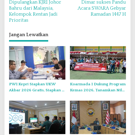
Dipulangkan KJRI Johor
Dimar sukses Pandu
v
Bahru dari Malaysia,
Acara SWARA Gebyar
Kelompok Rentan Jadi
Ramadan 1447 H
i
Prioritas
g
a
Jangan Lewatkan
s
i
p
o
s
PWI Kepri Siapkan UKW
Koarmada I Dukung Program
Akbar 2026 Gratis, Siapkan 6
Kemas 2026, Tanamkan Nilai
Kelompok dengan Verifikasi
Kebangsaan Kepada
Ketat
Generasi Muda