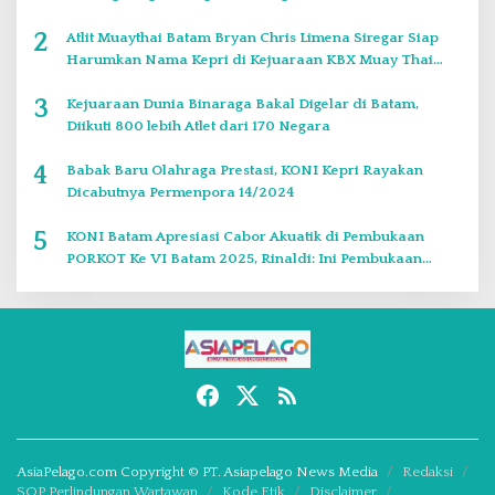
2
Atlit Muaythai Batam Bryan Chris Limena Siregar Siap
Harumkan Nama Kepri di Kejuaraan KBX Muay Thai
Event Singapore
3
Kejuaraan Dunia Binaraga Bakal Digelar di Batam,
Diikuti 800 lebih Atlet dari 170 Negara
4
Babak Baru Olahraga Prestasi, KONI Kepri Rayakan
Dicabutnya Permenpora 14/2024
5
KONI Batam Apresiasi Cabor Akuatik di Pembukaan
PORKOT Ke VI Batam 2025, Rinaldi: Ini Pembukaan
Paling Bagus
AsiaPelago.com Copyright © PT. Asiapelago News Media
Redaksi
SOP Perlindungan Wartawan
Kode Etik
Disclaimer