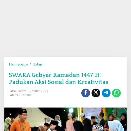
Homepage
/
Batam
S
W
SWARA Gebyar Ramadan 1447 H,
A
Padukan Aksi Sosial dan Kreativitas
R
A
Faisal Batam
1 Maret 2026
G
Batam
,
Headline
e
b
y
a
r
R