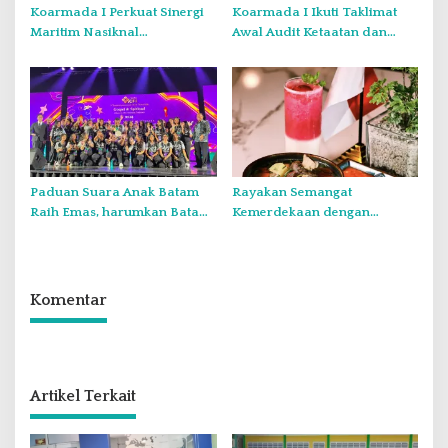
Koarmada I Perkuat Sinergi
Koarmada I Ikuti Taklimat
Maritim Nasiknal
Awal Audit Ketaatan dan
Kementerian dan Lembaga
Audit Itjen TNI Periode III TA
Melalui Rakor Pengamanan
2026 Secara Vicon
Laut Natuna Utara
Paduan Suara Anak Batam
Rayakan Semangat
Raih Emas, harumkan Batam
Kemerdekaan dengan
di Internasional Choir
Flavours of Nusantara di
Festival di Thailand
Grand Mercure Batam Centre
Komentar
Artikel Terkait