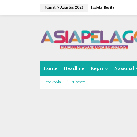
L
Jumat, 7 Agustus 2026
Indeks Berita
e
w
a
t
i
k
e
k
o
n
Home
Headline
Kepri
Nasional
t
e
n
Sepakbola
PLN Batam