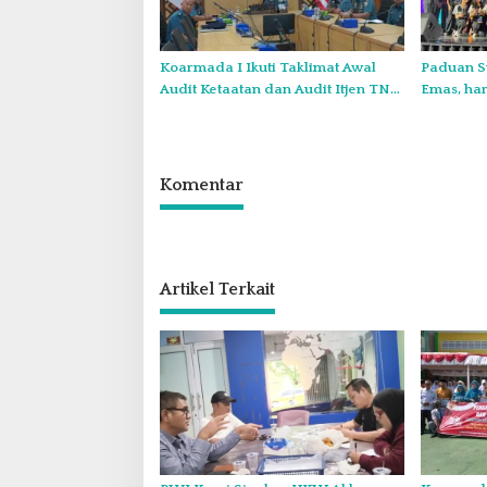
Koarmada I Ikuti Taklimat Awal
Paduan S
Audit Ketaatan dan Audit Itjen TNI
Emas, ha
Periode III TA 2026 Secara Vicon
Internasio
Thailand
Komentar
Artikel Terkait