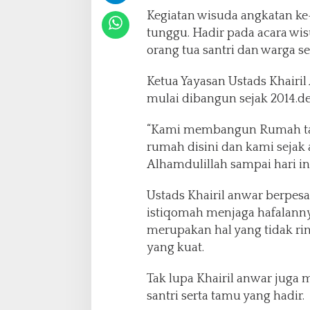
r
Kegiatan wisuda angkatan ke
B
a
tunggu. Hadir pada acara wi
t
orang tua santri dan warga sek
a
m
Ketua Yayasan Ustads Khair
:
mulai dibangun sejak 2014.d
W
i
s
“Kami membangun Rumah tah
u
rumah disini dan kami sejak
d
Alhamdulillah sampai hari ini
a
1
Ustads Khairil anwar berpesa
4
S
istiqomah menjaga hafalanny
a
merupakan hal yang tidak rin
n
yang kuat.
t
r
Tak lupa Khairil anwar juga
i
B
santri serta tamu yang hadir.
e