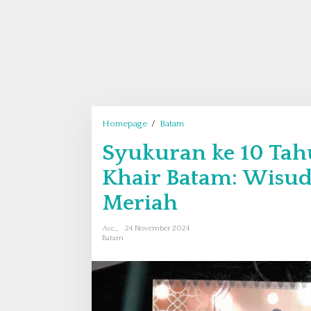
Homepage
/
Batam
S
y
Syukuran ke 10 Tah
u
k
Khair Batam: Wisud
u
r
Meriah
a
n
Acc_
24 November 2024
k
Batam
e
1
0
T
a