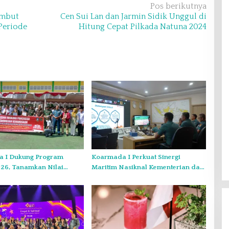
Pos berikutnya
ambut
Cen Sui Lan dan Jarmin Sidik Unggul di
Periode
Hitung Cepat Pilkada Natuna 2024
 I Dukung Program
Koarmada I Perkuat Sinergi
26, Tanamkan Nilai
Maritim Nasiknal Kementerian dan
an Kepada Generasi
Lembaga Melalui Rakor
Pengamanan Laut Natuna Utara