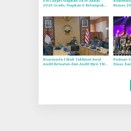
PWI Kepri Siapkan UKW Akbar
Koarmada
2026 Gratis, Siapkan 6 Kelompok
Kemas 20
dengan Verifikasi Ketat
Kebangsa
Muda
Koarmada I Ikuti Taklimat Awal
Paduan S
Audit Ketaatan dan Audit Itjen TNI
Emas, ha
Periode III TA 2026 Secara Vicon
Internasio
Thailand