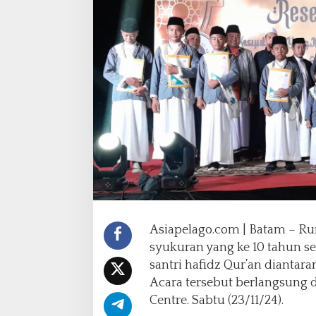
h
u
n
R
u
m
a
h
T
a
h
f
i
z
h
A
Asiapelago.com | Batam – Ru
l
syukuran yang ke 10 tahun se
-
K
santri hafidz Qur’an diantaran
h
Acara tersebut berlangsung 
a
Centre. Sabtu (23/11/24).
i