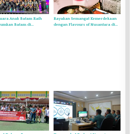
uara Anak Batam Raih
Rayakan Semangat Kemerdekaan
rumkan Batam di
dengan Flavours of Nusantara di
nal Choir Festival di
Grand Mercure Batam Centre