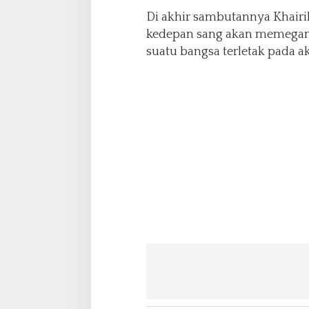
r
Di akhir sambutannya Khair
l
kedepan sang akan memegang
a
suatu bangsa terletak pada a
n
g
s
u
n
g
M
e
r
i
a
h