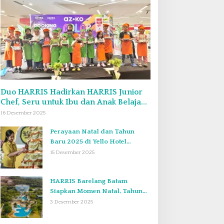
Duo HARRIS Hadirkan HARRIS Junior
Chef, Seru untuk Ibu dan Anak Belajar
Bikin Bekal Bento & Kimbab
16 Desember 2025
Perayaan Natal dan Tahun
Baru 2025 di Yello Hotel
Harbour Bay Batam
15 Desember 2025
HARRIS Barelang Batam
Siapkan Momen Natal, Tahun
Baru, dan Staycation yang Tak
3 Desember 2025
Terlupakan di Desember 2025