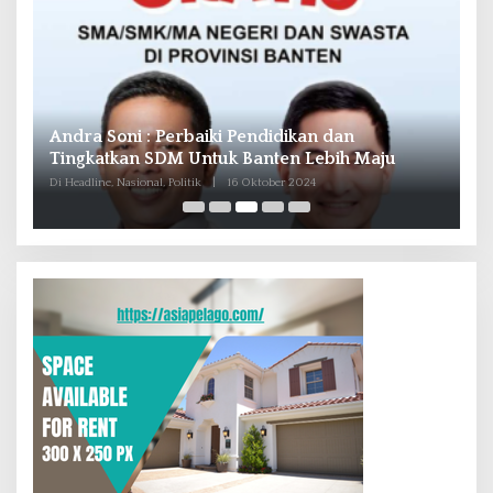
Andra Soni : Perbaiki Pendidikan dan
R
Tingkatkan SDM Untuk Banten Lebih Maju
T
M
Di Headline, Nasional, Politik
|
16 Oktober 2024
Di 