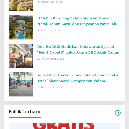
15 Desember 2025
HARRIS Barelang Batam Siapkan Momen
Natal, Tahun Baru, dan Staycation yang Tak
Terlupakan di Desember 2025
3 Desember 2025
Duo HARRIS Hadirkan Penawaran Spesial
“Beli 4 Dapat 5” untuk Acara BBQ Akhir Tahun
22 November 2025
Yello Hotel Harbour Bay Batam Gelar “Beat &
Trick” Skateboard Competition dalam
Perayaan Anniversary ke-2
18 November 2025
Politik Terbaru