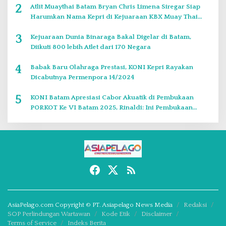
2
Atlit Muaythai Batam Bryan Chris Limena Siregar Siap
Harumkan Nama Kepri di Kejuaraan KBX Muay Thai
Event Singapore
3
Kejuaraan Dunia Binaraga Bakal Digelar di Batam,
Diikuti 800 lebih Atlet dari 170 Negara
4
Babak Baru Olahraga Prestasi, KONI Kepri Rayakan
Dicabutnya Permenpora 14/2024
5
KONI Batam Apresiasi Cabor Akuatik di Pembukaan
PORKOT Ke VI Batam 2025, Rinaldi: Ini Pembukaan
Paling Bagus
AsiaPelago.com Copyright © PT. Asiapelago News Media
Redaksi
SOP Perlindungan Wartawan
Kode Etik
Disclaimer
Terms of Service
Indeks Berita