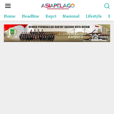
L
e
w
Home
Headline
Kepri
Nasional
Lifestyle
En
a
t
i
k
e
k
o
n
t
e
n