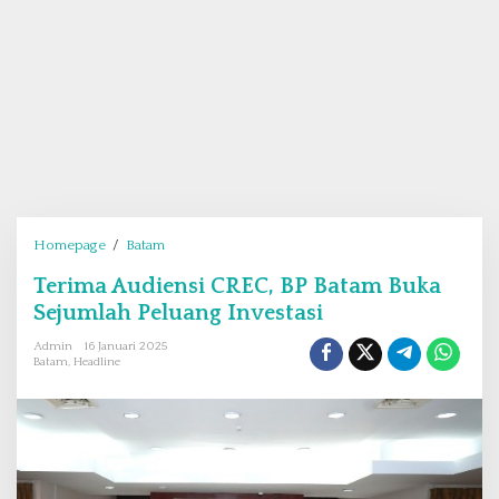
Homepage
/
Batam
T
e
Terima Audiensi CREC, BP Batam Buka
r
Sejumlah Peluang Investasi
i
m
Admin
16 Januari 2025
a
Batam
,
Headline
A
u
d
i
e
n