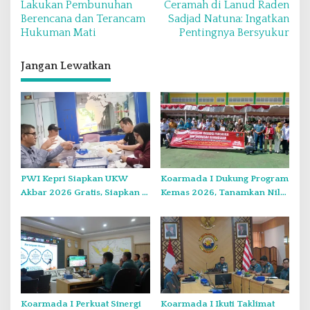
Lakukan Pembunuhan
Ceramah di Lanud Raden
v
Berencana dan Terancam
Sadjad Natuna: Ingatkan
Hukuman Mati
Pentingnya Bersyukur
i
g
Jangan Lewatkan
a
s
i
p
o
s
PWI Kepri Siapkan UKW
Koarmada I Dukung Program
Akbar 2026 Gratis, Siapkan 6
Kemas 2026, Tanamkan Nilai
Kelompok dengan Verifikasi
Kebangsaan Kepada
Ketat
Generasi Muda
Koarmada I Perkuat Sinergi
Koarmada I Ikuti Taklimat