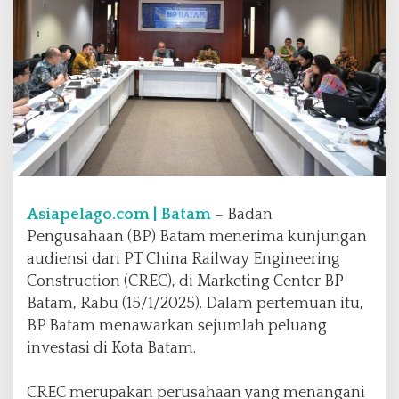
s
i
C
R
E
C
,
B
P
B
a
t
Asiapelago.com | Batam
– Badan
a
Pengusahaan (BP) Batam menerima kunjungan
m
audiensi dari PT China Railway Engineering
B
u
Construction (CREC), di Marketing Center BP
k
Batam, Rabu (15/1/2025). Dalam pertemuan itu,
a
BP Batam menawarkan sejumlah peluang
S
investasi di Kota Batam.
e
j
u
CREC merupakan perusahaan yang menangani