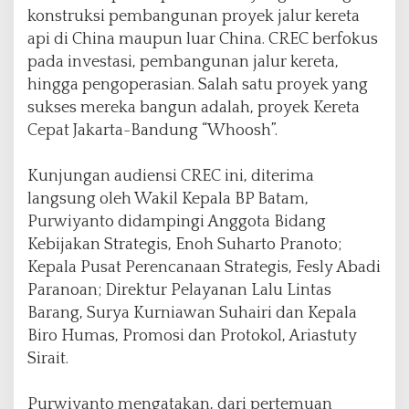
m
konstruksi pembangunan proyek jalur kereta
l
api di China maupun luar China. CREC berfokus
a
h
pada investasi, pembangunan jalur kereta,
P
hingga pengoperasian. Salah satu proyek yang
e
sukses mereka bangun adalah, proyek Kereta
l
Cepat Jakarta-Bandung “Whoosh”.
u
a
n
Kunjungan audiensi CREC ini, diterima
g
langsung oleh Wakil Kepala BP Batam,
I
Purwiyanto didampingi Anggota Bidang
n
v
Kebijakan Strategis, Enoh Suharto Pranoto;
e
Kepala Pusat Perencanaan Strategis, Fesly Abadi
s
Paranoan; Direktur Pelayanan Lalu Lintas
t
Barang, Surya Kurniawan Suhairi dan Kepala
a
s
Biro Humas, Promosi dan Protokol, Ariastuty
i
Sirait.
Purwiyanto mengatakan, dari pertemuan