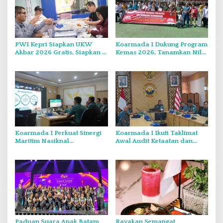
PWI Kepri Siapkan UKW
Koarmada I Dukung Program
Akbar 2026 Gratis, Siapkan 6
Kemas 2026, Tanamkan Nilai
Kelompok dengan Verifikasi
Kebangsaan Kepada
Ketat
Generasi Muda
Koarmada I Perkuat Sinergi
Koarmada I Ikuti Taklimat
Maritim Nasiknal
Awal Audit Ketaatan dan
Kementerian dan Lembaga
Audit Itjen TNI Periode III TA
Melalui Rakor Pengamanan
2026 Secara Vicon
Laut Natuna Utara
Paduan Suara Anak Batam
Rayakan Semangat