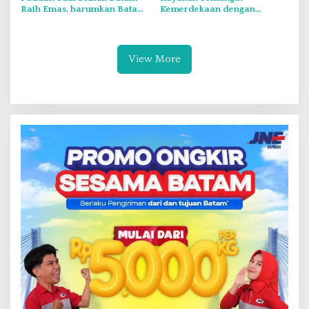
Raih Emas, harumkan Batam
Kemerdekaan dengan
di Internasional Choir
Flavours of Nusantara di
Festival di Thailand
Grand Mercure Batam Centre
View More