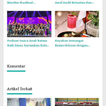
Maritim Nasiknal
Awal Audit Ketaatan dan
Kementerian dan Lembaga
Audit Itjen TNI Periode III TA
Melalui Rakor Pengamanan
2026 Secara Vicon
Laut Natuna Utara
Paduan Suara Anak Batam
Rayakan Semangat
Raih Emas, harumkan Batam
Kemerdekaan dengan
di Internasional Choir
Flavours of Nusantara di
Festival di Thailand
Grand Mercure Batam Centre
Komentar
Artikel Terkait